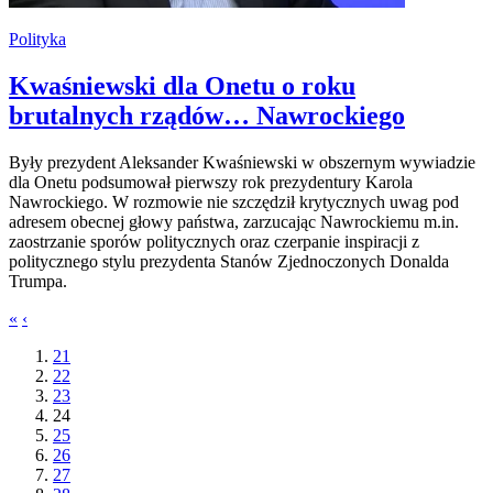
Polityka
Kwaśniewski dla Onetu o roku
brutalnych rządów… Nawrockiego
Były prezydent Aleksander Kwaśniewski w obszernym wywiadzie
dla Onetu podsumował pierwszy rok prezydentury Karola
Nawrockiego. W rozmowie nie szczędził krytycznych uwag pod
adresem obecnej głowy państwa, zarzucając Nawrockiemu m.in.
zaostrzanie sporów politycznych oraz czerpanie inspiracji z
politycznego stylu prezydenta Stanów Zjednoczonych Donalda
Trumpa.
«
‹
21
22
23
24
25
26
27