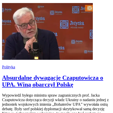
Polityka
Absurdalne dywagacje Czaputowicza o
UPA. Winą obarczył Polskę
Wypowiedź byłego ministra spraw zagranicznych prof. Jacka
Czaputowicza dotycząca decyzji władz Ukrainy o nadaniu jednej z
jednostek wojskowych imienia „Bohaterów UPA” wywołała ostrą
debatę. Były szef polskiej dyplomacji skrytykował samą decyzję