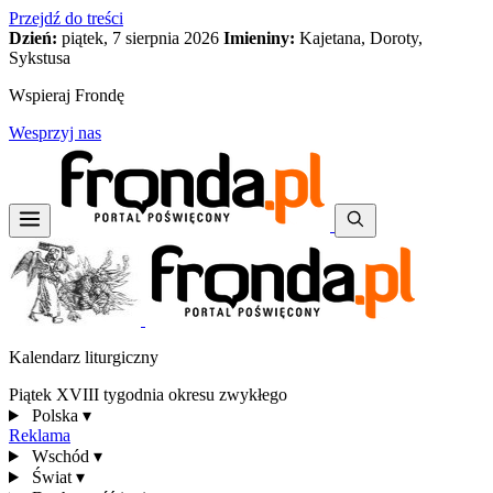
Przejdź do treści
Dzień:
piątek, 7 sierpnia 2026
Imieniny:
Kajetana, Doroty,
Sykstusa
Wspieraj Frondę
Wesprzyj nas
Kalendarz liturgiczny
Piątek XVIII tygodnia okresu zwykłego
Polska
▾
Reklama
Wschód
▾
Świat
▾