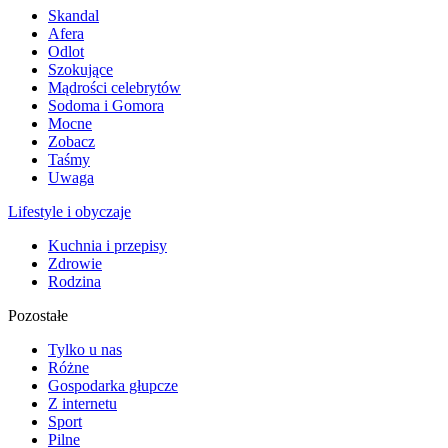
Skandal
Afera
Odlot
Szokujące
Mądrości celebrytów
Sodoma i Gomora
Mocne
Zobacz
Taśmy
Uwaga
Lifestyle i obyczaje
Kuchnia i przepisy
Zdrowie
Rodzina
Pozostałe
Tylko u nas
Różne
Gospodarka głupcze
Z internetu
Sport
Pilne