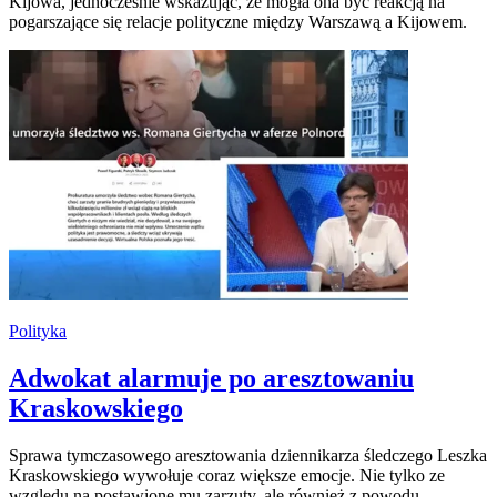
Kijowa, jednocześnie wskazując, że mogła ona być reakcją na
pogarszające się relacje polityczne między Warszawą a Kijowem.
Polityka
Adwokat alarmuje po aresztowaniu
Kraskowskiego
Sprawa tymczasowego aresztowania dziennikarza śledczego Leszka
Kraskowskiego wywołuje coraz większe emocje. Nie tylko ze
względu na postawione mu zarzuty, ale również z powodu