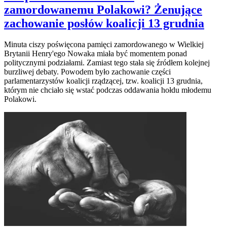
zamordowanemu Polakowi? Żenujące
zachowanie posłów koalicji 13 grudnia
Minuta ciszy poświęcona pamięci zamordowanego w Wielkiej
Brytanii Henry'ego Nowaka miała być momentem ponad
politycznymi podziałami. Zamiast tego stała się źródłem kolejnej
burzliwej debaty. Powodem było zachowanie części
parlamentarzystów koalicji rządzącej, tzw. koalicji 13 grudnia,
którym nie chciało się wstać podczas oddawania hołdu młodemu
Polakowi.