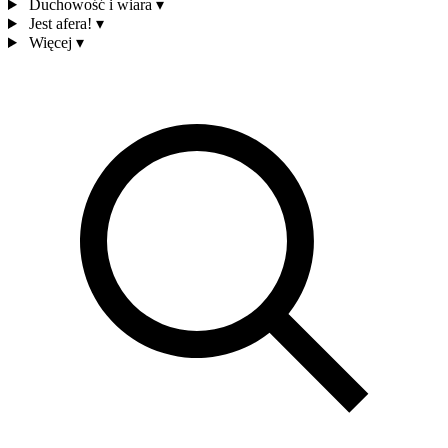
Duchowość i wiara
▾
Jest afera!
▾
Więcej
▾