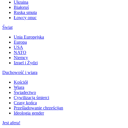
Ukraina
Białoruś
Ruska smuta
Łowcy onuc
Świat
Unia Europejska
Europa
USA
NATO
Niemcy
Izrael i Żydzi
Duchowość i wiara
Kościół
Wiara
Świadectwo
Cywilizacja śmierci
Czasy końca
Prześladowanie chrześcijan
Ideologia gender
Jest afera!