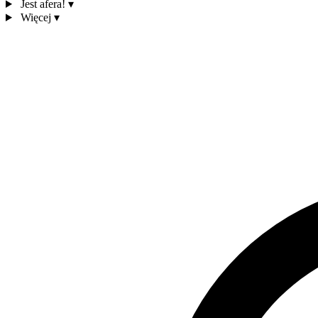
Jest afera!
▾
Więcej
▾