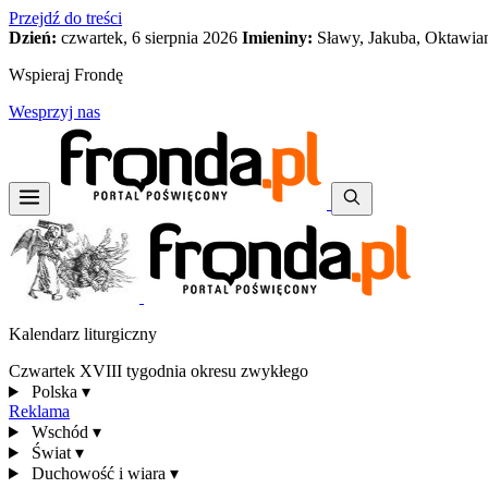
Przejdź do treści
Dzień:
czwartek, 6 sierpnia 2026
Imieniny:
Sławy, Jakuba, Oktawia
Wspieraj Frondę
Wesprzyj nas
Kalendarz liturgiczny
Czwartek XVIII tygodnia okresu zwykłego
Polska
▾
Reklama
Wschód
▾
Świat
▾
Duchowość i wiara
▾