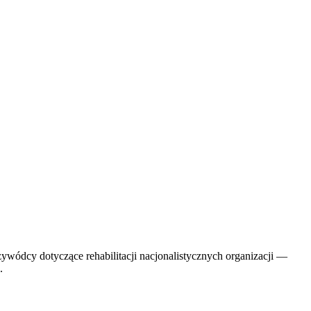
wódcy dotyczące rehabilitacji nacjonalistycznych organizacji —
.