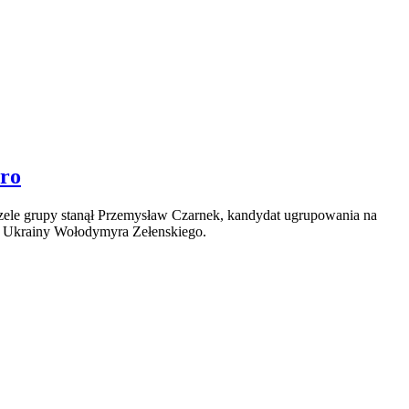
tro
a czele grupy stanął Przemysław Czarnek, kandydat ugrupowania na
enta Ukrainy Wołodymyra Zełenskiego.