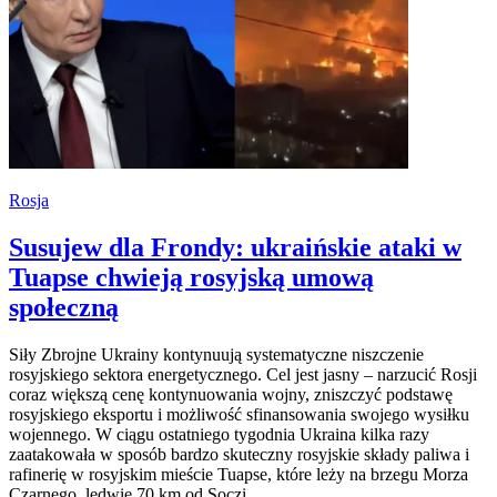
Rosja
Susujew dla Frondy: ukraińskie ataki w
Tuapse chwieją rosyjską umową
społeczną
Siły Zbrojne Ukrainy kontynuują systematyczne niszczenie
rosyjskiego sektora energetycznego. Cel jest jasny – narzucić Rosji
coraz większą cenę kontynuowania wojny, zniszczyć podstawę
rosyjskiego eksportu i możliwość sfinansowania swojego wysiłku
wojennego. W ciągu ostatniego tygodnia Ukraina kilka razy
zaatakowała w sposób bardzo skuteczny rosyjskie składy paliwa i
rafinerię w rosyjskim mieście Tuapse, które leży na brzegu Morza
Czarnego, ledwie 70 km od Soczi.