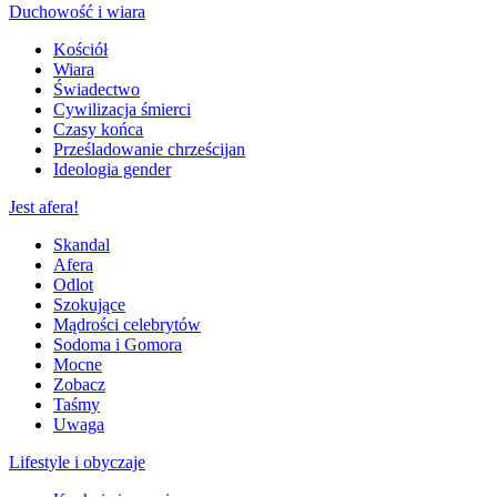
Duchowość i wiara
Kościół
Wiara
Świadectwo
Cywilizacja śmierci
Czasy końca
Prześladowanie chrześcijan
Ideologia gender
Jest afera!
Skandal
Afera
Odlot
Szokujące
Mądrości celebrytów
Sodoma i Gomora
Mocne
Zobacz
Taśmy
Uwaga
Lifestyle i obyczaje