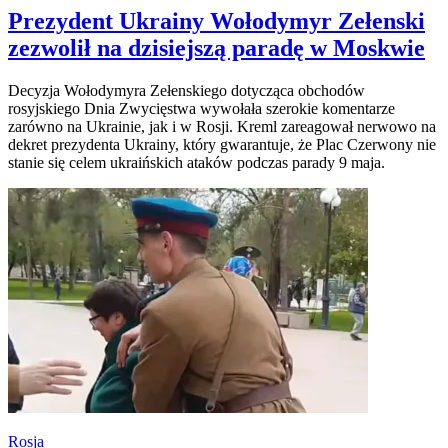
Prezydent Ukrainy Wołodymyr Zełenski
zezwolił na dzisiejszą paradę w Moskwie
Decyzja Wołodymyra Zełenskiego dotycząca obchodów
rosyjskiego Dnia Zwycięstwa wywołała szerokie komentarze
zarówno na Ukrainie, jak i w Rosji. Kreml zareagował nerwowo na
dekret prezydenta Ukrainy, który gwarantuje, że Plac Czerwony nie
stanie się celem ukraińskich ataków podczas parady 9 maja.
Rosja