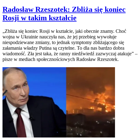
Radosław Rzeszotek: Zbliża się koniec
Rosji w takim kształcie
„Zbliża się koniec Rosji w kształcie, jaki obecnie znamy. Choć
wojna w Ukrainie nauczyła nas, że jej przebieg wywołuje
niespodziewane zmiany, to jednak symptomy zbliżającego się
załamania władzy Putina są czytelne. To dla nas bardzo dobra
wiadomość. Zła jest taka, że ranny niedźwiedź zazwyczaj atakuje” –
pisze w mediach społecznościowych Radosław Rzeszotek.