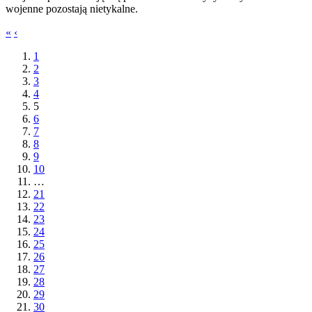
wojenne pozostają nietykalne.
«
‹
1
2
3
4
5
6
7
8
9
10
…
21
22
23
24
25
26
27
28
29
30