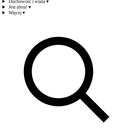
Duchowość i wiara
▾
Jest afera!
▾
Więcej
▾