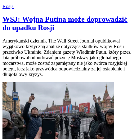
Rosja
WSJ: Wojna Putina może doprowadzić
do upadku Rosji
Amerykański dziennik The Wall Street Journal opublikował
wyjątkowo krytyczną analizę dotyczącą skutków wojny Rosji
przeciwko Ukrainie. Zdaniem gazety Władimir Putin, który przez
lata próbował odbudować pozycję Moskwy jako globalnego
mocarstwa, może zostać zapamiętany nie jako twórca rosyjskiej
potęgi, lecz jako przywódca odpowiedzialny za jej osłabienie i
długofalowy kryzys.