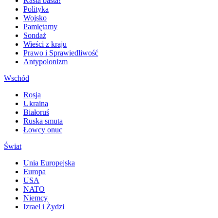
Kasta basta!
Polityka
Wojsko
Pamiętamy
Sondaż
Wieści z kraju
Prawo i Sprawiedliwość
Antypolonizm
Wschód
Rosja
Ukraina
Białoruś
Ruska smuta
Łowcy onuc
Świat
Unia Europejska
Europa
USA
NATO
Niemcy
Izrael i Żydzi