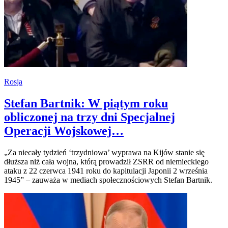
Rosja
Stefan Bartnik: W piątym roku
obliczonej na trzy dni Specjalnej
Operacji Wojskowej…
„Za niecały tydzień ‘trzydniowa’ wyprawa na Kijów stanie się
dłuższa niż cała wojna, którą prowadził ZSRR od niemieckiego
ataku z 22 czerwca 1941 roku do kapitulacji Japonii 2 września
1945” – zauważa w mediach społecznościowych Stefan Bartnik.