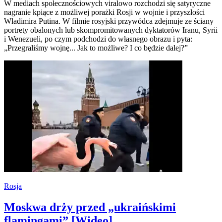
W mediach społecznościowych viralowo rozchodzi się satyryczne
nagranie kpiące z możliwej porażki Rosji w wojnie i przyszłości
Władimira Putina. W filmie rosyjski przywódca zdejmuje ze ściany
portrety obalonych lub skompromitowanych dyktatorów Iranu, Syrii
i Wenezueli, po czym podchodzi do własnego obrazu i pyta:
„Przegraliśmy wojnę... Jak to możliwe? I co będzie dalej?”
Rosja
Moskwa drży przed „ukraińskimi
flamingami” [Wideo]