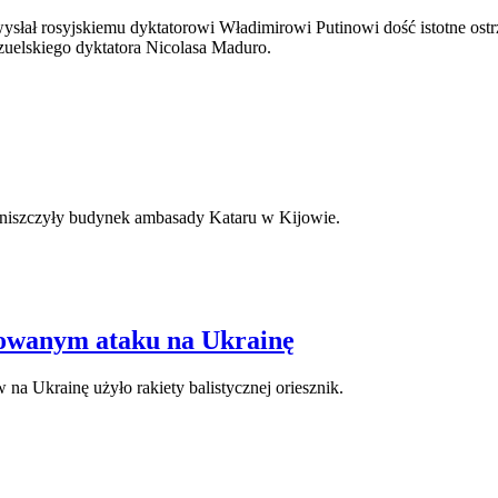
ł rosyjskiemu dyktatorowi Władimirowi Putinowi dość istotne ostrze
zuelskiego dyktatora Nicolasa Maduro.
 zniszczyły budynek ambasady Kataru w Kijowie.
asowanym ataku na Ukrainę
na Ukrainę użyło rakiety balistycznej oriesznik.