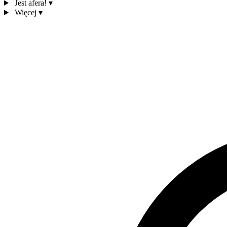
Jest afera!
▾
Więcej
▾