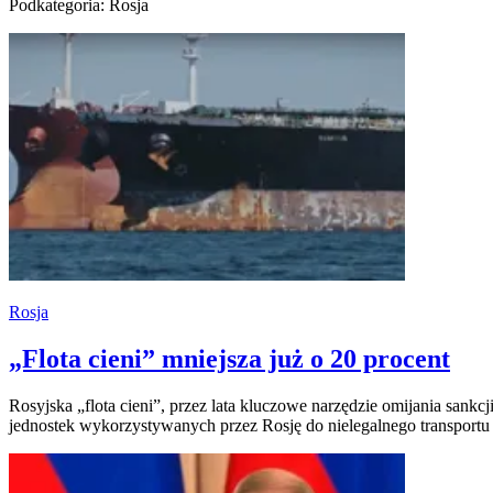
Podkategoria: Rosja
Rosja
„Flota cieni” mniejsza już o 20 procent
Rosyjska „flota cieni”, przez lata kluczowe narzędzie omijania sank
jednostek wykorzystywanych przez Rosję do nielegalnego transportu 