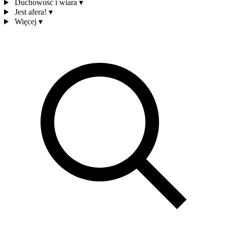
Duchowość i wiara
▾
Jest afera!
▾
Więcej
▾