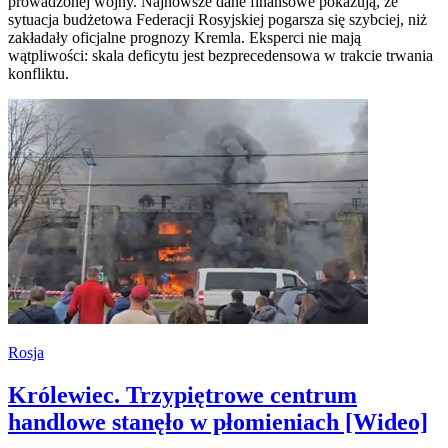
prowadzonej wojny. Najnowsze dane finansowe pokazują, że
sytuacja budżetowa Federacji Rosyjskiej pogarsza się szybciej, niż
zakładały oficjalne prognozy Kremla. Eksperci nie mają
wątpliwości: skala deficytu jest bezprecedensowa w trakcie trwania
konfliktu.
Rosja
Królewiec. Trzypiętrowe centrum
handlowe stanęło w płomieniach [Wideo]