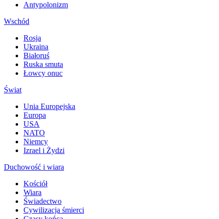
Antypolonizm
Wschód
Rosja
Ukraina
Białoruś
Ruska smuta
Łowcy onuc
Świat
Unia Europejska
Europa
USA
NATO
Niemcy
Izrael i Żydzi
Duchowość i wiara
Kościół
Wiara
Świadectwo
Cywilizacja śmierci
Czasy końca