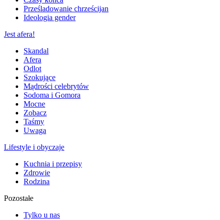
Prześladowanie chrześcijan
Ideologia gender
Jest afera!
Skandal
Afera
Odlot
Szokujące
Mądrości celebrytów
Sodoma i Gomora
Mocne
Zobacz
Taśmy
Uwaga
Lifestyle i obyczaje
Kuchnia i przepisy
Zdrowie
Rodzina
Pozostałe
Tylko u nas