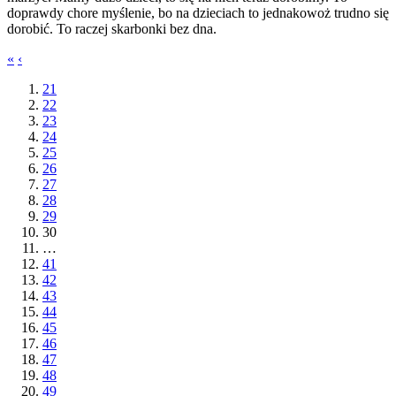
doprawdy chore myślenie, bo na dzieciach to jednakowoż trudno się
dorobić. To raczej skarbonki bez dna.
«
‹
21
22
23
24
25
26
27
28
29
30
…
41
42
43
44
45
46
47
48
49