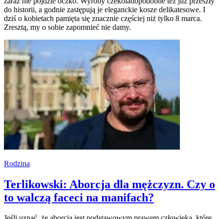
zaraz nie pójdzie oczko. Wyroby czekoladopodobne tez już przeszły
do historii, a godnie zastępują je eleganckie kosze delikatesowe. I
dziś o kobietach pamięta się znacznie częściej niż tylko 8 marca.
Zresztą, my o sobie zapomnieć nie damy.
Rodzina
Terlikowski: Aborcja dla mężczyzn. Czy o
to walczą faceci na manifach?
Jeśli uznać, że aborcja jest podstawowym prawem człowieka, które