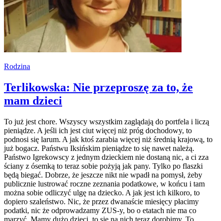
Rodzina
Terlikowska: Nie przeproszę za to, że
mam dzieci
To już jest chore. Wszyscy wszystkim zaglądają do portfela i liczą
pieniądze. A jeśli ich jest ciut więcej niż próg dochodowy, to
podnosi się larum. A jak ktoś zarabia więcej niż średnią krajową, to
już bogacz. Państwu Iksińskim pieniądze to się nawet należą.
Państwo Igrekowscy z jednym dzieckiem nie dostaną nic, a ci zza
ściany z ósemką to teraz sobie pożyją jak pany. Tylko po flaszki
będą biegać. Dobrze, że jeszcze nikt nie wpadł na pomysł, żeby
publicznie lustrować roczne zeznania podatkowe, w końcu i tam
można sobie odliczyć ulgę na dziecko. A jak jest ich kilkoro, to
dopiero szaleństwo. Nic, że przez dwanaście miesięcy płacimy
podatki, nic że odprowadzamy ZUS-y, bo o etatach nie ma co
marzyć. Mamy dużo dzieci, to się na nich teraz dorobimy. To