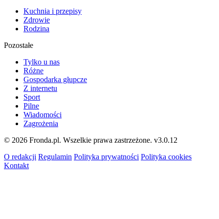
Kuchnia i przepisy
Zdrowie
Rodzina
Pozostałe
Tylko u nas
Różne
Gospodarka głupcze
Z internetu
Sport
Pilne
Wiadomości
Zagrożenia
© 2026 Fronda.pl. Wszelkie prawa zastrzeżone.
v3.0.12
O redakcji
Regulamin
Polityka prywatności
Polityka cookies
Kontakt