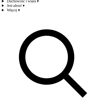
Duchowość i wiara
▾
Jest afera!
▾
Więcej
▾