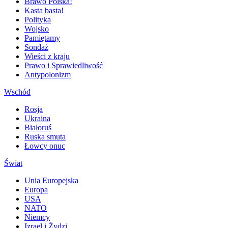
Brawo Polska!
Kasta basta!
Polityka
Wojsko
Pamiętamy
Sondaż
Wieści z kraju
Prawo i Sprawiedliwość
Antypolonizm
Wschód
Rosja
Ukraina
Białoruś
Ruska smuta
Łowcy onuc
Świat
Unia Europejska
Europa
USA
NATO
Niemcy
Izrael i Żydzi