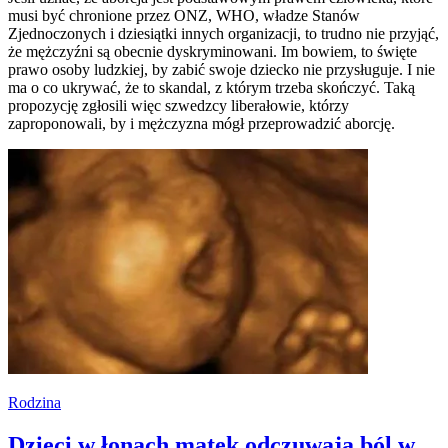
musi być chronione przez ONZ, WHO, władze Stanów
Zjednoczonych i dziesiątki innych organizacji, to trudno nie przyjąć,
że mężczyźni są obecnie dyskryminowani. Im bowiem, to święte
prawo osoby ludzkiej, by zabić swoje dziecko nie przysługuje. I nie
ma o co ukrywać, że to skandal, z którym trzeba skończyć. Taką
propozycję zgłosili więc szwedzcy liberałowie, którzy
zaproponowali, by i mężczyzna mógł przeprowadzić aborcję.
Rodzina
Dzieci w łonach matek odczuwają ból w