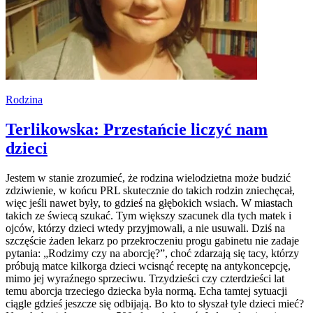
Rodzina
Terlikowska: Przestańcie liczyć nam
dzieci
Jestem w stanie zrozumieć, że rodzina wielodzietna może budzić
zdziwienie, w końcu PRL skutecznie do takich rodzin zniechęcał,
więc jeśli nawet były, to gdzieś na głębokich wsiach. W miastach
takich ze świecą szukać. Tym większy szacunek dla tych matek i
ojców, którzy dzieci wtedy przyjmowali, a nie usuwali. Dziś na
szczęście żaden lekarz po przekroczeniu progu gabinetu nie zadaje
pytania: „Rodzimy czy na aborcję?”, choć zdarzają się tacy, którzy
próbują matce kilkorga dzieci wcisnąć receptę na antykoncepcję,
mimo jej wyraźnego sprzeciwu. Trzydzieści czy czterdzieści lat
temu aborcja trzeciego dziecka była normą. Echa tamtej sytuacji
ciągle gdzieś jeszcze się odbijają. Bo kto to słyszał tyle dzieci mieć?