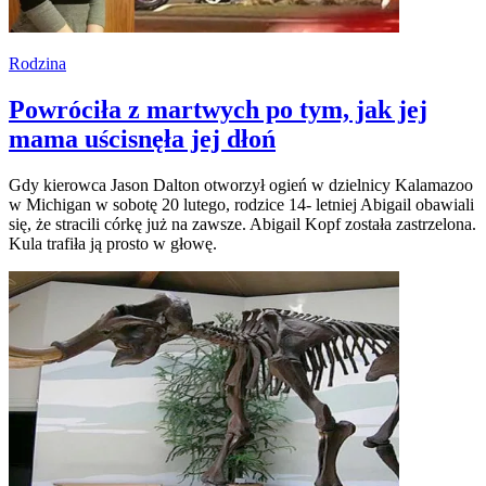
Rodzina
Powróciła z martwych po tym, jak jej
mama uścisnęła jej dłoń
Gdy kierowca Jason Dalton otworzył ogień w dzielnicy Kalamazoo
w Michigan w sobotę 20 lutego, rodzice 14- letniej Abigail obawiali
się, że stracili córkę już na zawsze. Abigail Kopf została zastrzelona.
Kula trafiła ją prosto w głowę.