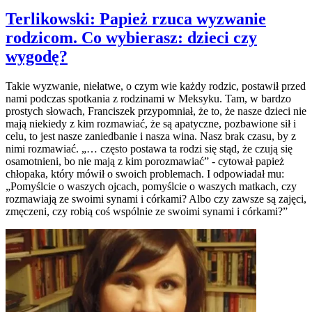
Terlikowski: Papież rzuca wyzwanie
rodzicom. Co wybierasz: dzieci czy
wygodę?
Takie wyzwanie, niełatwe, o czym wie każdy rodzic, postawił przed
nami podczas spotkania z rodzinami w Meksyku. Tam, w bardzo
prostych słowach, Franciszek przypomniał, że to, że nasze dzieci nie
mają niekiedy z kim rozmawiać, że są apatyczne, pozbawione sił i
celu, to jest nasze zaniedbanie i nasza wina. Nasz brak czasu, by z
nimi rozmawiać. „… często postawa ta rodzi się stąd, że czują się
osamotnieni, bo nie mają z kim porozmawiać” - cytował papież
chłopaka, który mówił o swoich problemach. I odpowiadał mu:
„Pomyślcie o waszych ojcach, pomyślcie o waszych matkach, czy
rozmawiają ze swoimi synami i córkami? Albo czy zawsze są zajęci,
zmęczeni, czy robią coś wspólnie ze swoimi synami i córkami?”