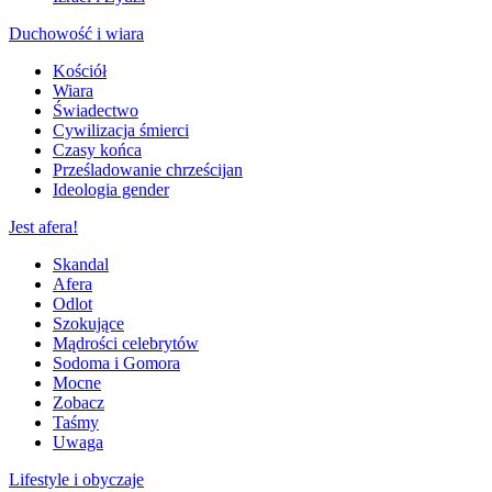
Duchowość i wiara
Kościół
Wiara
Świadectwo
Cywilizacja śmierci
Czasy końca
Prześladowanie chrześcijan
Ideologia gender
Jest afera!
Skandal
Afera
Odlot
Szokujące
Mądrości celebrytów
Sodoma i Gomora
Mocne
Zobacz
Taśmy
Uwaga
Lifestyle i obyczaje