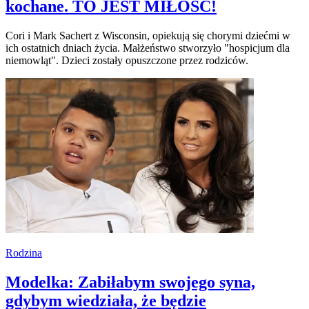
kochane. TO JEST MIŁOŚĆ!
Cori i Mark Sachert z Wisconsin, opiekują się chorymi dziećmi w
ich ostatnich dniach życia. Małżeństwo stworzyło "hospicjum dla
niemowląt". Dzieci zostały opuszczone przez rodziców.
Rodzina
Modelka: Zabiłabym swojego syna,
gdybym wiedziała, że będzie