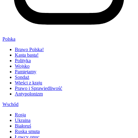
Polska
Brawo Polska!
Kasta basta!
Polityka
Wojsko
Pamiętamy
Sondaż
Wieści z kraju
Prawo i Sprawiedliwość
Antypolonizm
Wschód
Rosja
Ukraina
Białoruś
Ruska smuta
Łowcy onuc