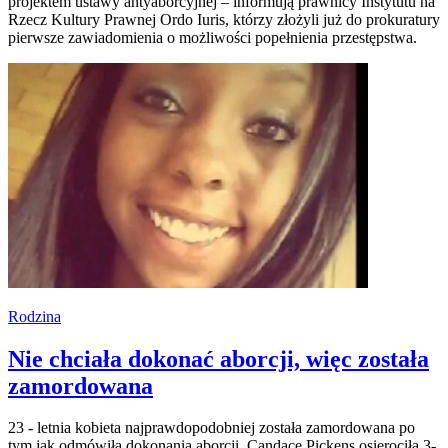
projektem ustawy antyaborcyjnej – informują prawnicy Instytutu na
Rzecz Kultury Prawnej Ordo Iuris, którzy złożyli już do prokuratury
pierwsze zawiadomienia o możliwości popełnienia przestępstwa.
Rodzina
Nie chciała dokonać aborcji, więc została
zamordowana
23 - letnia kobieta najprawdopodobniej została zamordowana po
tym jak odmówiła dokonania aborcji. Candace Pickens osierociła 3-