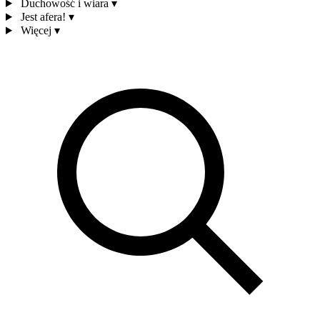
Duchowość i wiara
▾
Jest afera!
▾
Więcej
▾