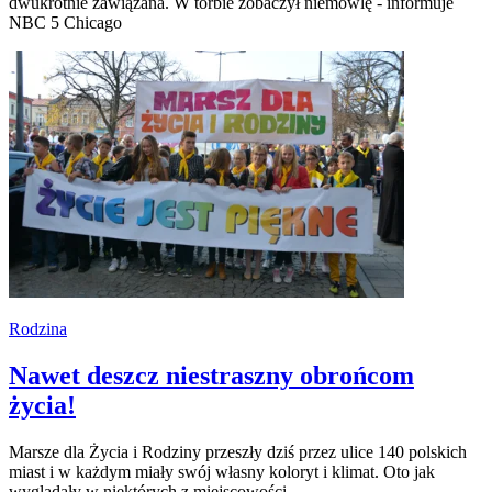
dwukrotnie zawiązana. W torbie zobaczył niemowlę - informuje
NBC 5 Chicago
Rodzina
Nawet deszcz niestraszny obrońcom
życia!
Marsze dla Życia i Rodziny przeszły dziś przez ulice 140 polskich
miast i w każdym miały swój własny koloryt i klimat. Oto jak
wyglądały w niektórych z miejscowości.