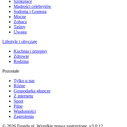
Szokujące
Mądrości celebrytów
Sodoma i Gomora
Mocne
Zobacz
Taśmy
Uwaga
Lifestyle i obyczaje
Kuchnia i przepisy
Zdrowie
Rodzina
Pozostałe
Tylko u nas
Różne
Gospodarka głupcze
Z internetu
Sport
Pilne
Wiadomości
Zagrożenia
© 2026 Fronda.pl. Wszelkie prawa zastrzeżone.
v3.0.12