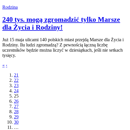
Rodzina
240 tys. mogą zgromadzić tylko Marsze
dla Życia i Rodziny!
Już 15 maja ulicami 140 polskich miast przejdą Marsze dla Życia i
Rodziny. Ilu ludzi zgromadzą? Z pewnością łączną liczbę
uczestników będzie można liczyć w dziesiątkach, jeśli nie setkach
tysięcy.
«
‹
21
22
23
24
25
26
27
28
29
30
…