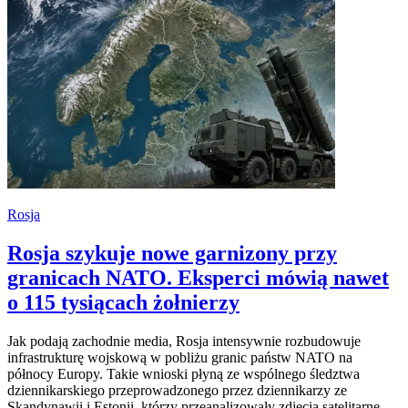
Rosja
Rosja szykuje nowe garnizony przy
granicach NATO. Eksperci mówią nawet
o 115 tysiącach żołnierzy
Jak podają zachodnie media, Rosja intensywnie rozbudowuje
infrastrukturę wojskową w pobliżu granic państw NATO na
północy Europy. Takie wnioski płyną ze wspólnego śledztwa
dziennikarskiego przeprowadzonego przez dziennikarzy ze
Skandynawii i Estonii, którzy przeanalizowały zdjęcia satelitarne