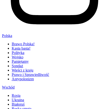
Polska
Brawo Polska!
Kasta basta!
Polityka
Wojsko
Pamiętamy
Sondaż
Wieści z kraju
Prawo i Sprawiedliwość
Antypolonizm
Wschód
Rosja
Ukraina
Białoruś
Ruska smuta