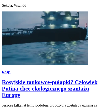
Sekcja: Wschód
Rosja
Rosyjskie tankowce-pułapki? Człowiek
Putina chce ekologicznego szantażu
Europy
Jeszcze kilka lat temu podobna propozycja zostałaby uznana za