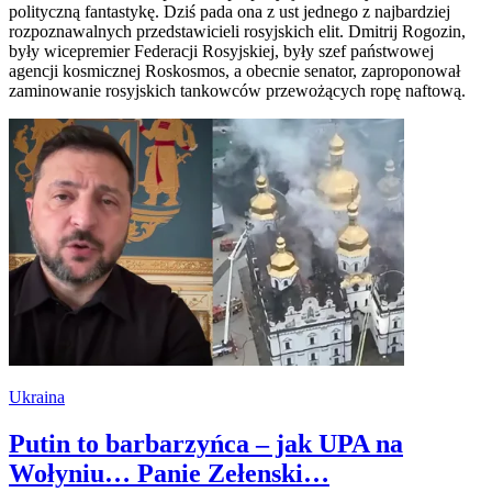
polityczną fantastykę. Dziś pada ona z ust jednego z najbardziej
rozpoznawalnych przedstawicieli rosyjskich elit. Dmitrij Rogozin,
były wicepremier Federacji Rosyjskiej, były szef państwowej
agencji kosmicznej Roskosmos, a obecnie senator, zaproponował
zaminowanie rosyjskich tankowców przewożących ropę naftową.
Ukraina
Putin to barbarzyńca – jak UPA na
Wołyniu… Panie Zełenski…