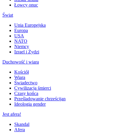
Łowcy onuc
Świat
Unia Europejska
Europa
USA
NATO
Niemcy
Izrael i Żydzi
Duchowość i wiara
Kościół
Wiara
Świadectwo
Cywilizacja śmierci
Czasy końca
Prześladowanie chrześcijan
Ideologia gender
Jest afera!
Skandal
Afera