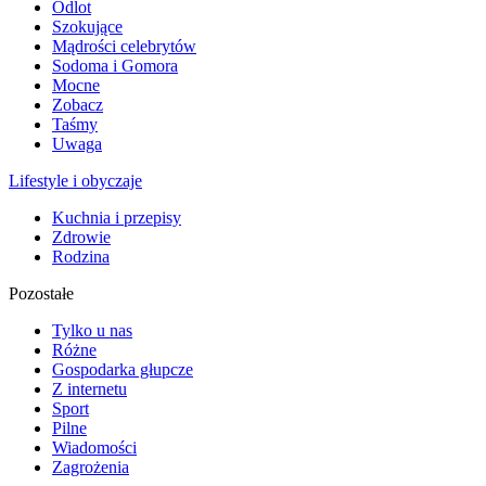
Odlot
Szokujące
Mądrości celebrytów
Sodoma i Gomora
Mocne
Zobacz
Taśmy
Uwaga
Lifestyle i obyczaje
Kuchnia i przepisy
Zdrowie
Rodzina
Pozostałe
Tylko u nas
Różne
Gospodarka głupcze
Z internetu
Sport
Pilne
Wiadomości
Zagrożenia