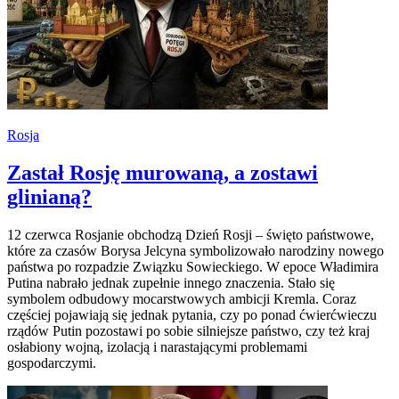
Rosja
Zastał Rosję murowaną, a zostawi
glinianą?
12 czerwca Rosjanie obchodzą Dzień Rosji – święto państwowe,
które za czasów Borysa Jelcyna symbolizowało narodziny nowego
państwa po rozpadzie Związku Sowieckiego. W epoce Władimira
Putina nabrało jednak zupełnie innego znaczenia. Stało się
symbolem odbudowy mocarstwowych ambicji Kremla. Coraz
częściej pojawiają się jednak pytania, czy po ponad ćwierćwieczu
rządów Putin pozostawi po sobie silniejsze państwo, czy też kraj
osłabiony wojną, izolacją i narastającymi problemami
gospodarczymi.