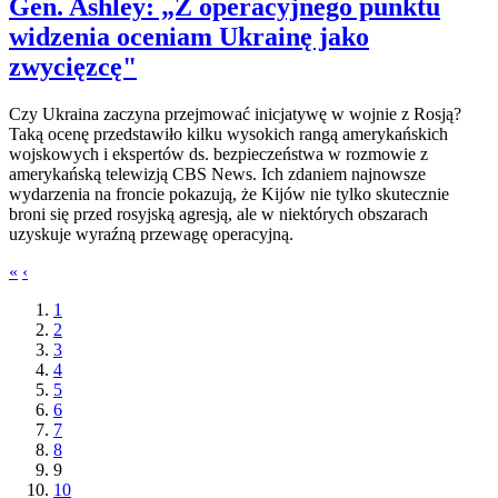
Gen. Ashley: „Z operacyjnego punktu
widzenia oceniam Ukrainę jako
zwycięzcę"
Czy Ukraina zaczyna przejmować inicjatywę w wojnie z Rosją?
Taką ocenę przedstawiło kilku wysokich rangą amerykańskich
wojskowych i ekspertów ds. bezpieczeństwa w rozmowie z
amerykańską telewizją CBS News. Ich zdaniem najnowsze
wydarzenia na froncie pokazują, że Kijów nie tylko skutecznie
broni się przed rosyjską agresją, ale w niektórych obszarach
uzyskuje wyraźną przewagę operacyjną.
«
‹
1
2
3
4
5
6
7
8
9
10