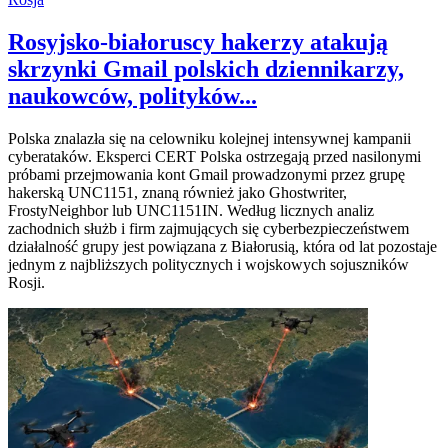
Rosyjsko-białoruscy hakerzy atakują
skrzynki Gmail polskich dziennikarzy,
naukowców, polityków...
Polska znalazła się na celowniku kolejnej intensywnej kampanii
cyberataków. Eksperci CERT Polska ostrzegają przed nasilonymi
próbami przejmowania kont Gmail prowadzonymi przez grupę
hakerską UNC1151, znaną również jako Ghostwriter,
FrostyNeighbor lub UNC1151IN. Według licznych analiz
zachodnich służb i firm zajmujących się cyberbezpieczeństwem
działalność grupy jest powiązana z Białorusią, która od lat pozostaje
jednym z najbliższych politycznych i wojskowych sojuszników
Rosji.