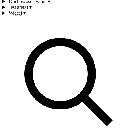
Duchowość i wiara
▾
Jest afera!
▾
Więcej
▾