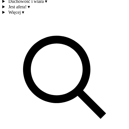
Duchowość i wiara
▾
Jest afera!
▾
Więcej
▾