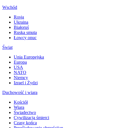
Wschód
Rosja
Ukraina
Białoruś
Ruska smuta
Łowcy onuc
Świat
Unia Europejska
Europa
USA
NATO
Niemcy
Izrael i Żydzi
Duchowość i wiara
Kościół
Wiara
Świadectwo
Cywilizacja śmierci
Czasy końca
Prześladowanie chrześcijan