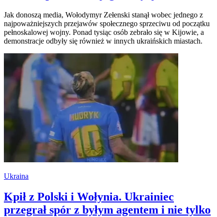
Jak donoszą media, Wołodymyr Zełenski stanął wobec jednego z
najpoważniejszych przejawów społecznego sprzeciwu od początku
pełnoskalowej wojny. Ponad tysiąc osób zebrało się w Kijowie, a
demonstracje odbyły się również w innych ukraińskich miastach.
Ukraina
Kpił z Polski i Wołynia. Ukrainiec
przegrał spór z byłym agentem i nie tylko