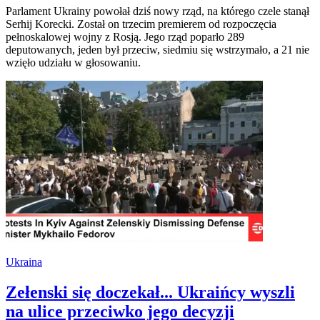
Parlament Ukrainy powołał dziś nowy rząd, na którego czele stanął
Serhij Korecki. Został on trzecim premierem od rozpoczęcia
pełnoskalowej wojny z Rosją. Jego rząd poparło 289
deputowanych, jeden był przeciw, siedmiu się wstrzymało, a 21 nie
wzięło udziału w głosowaniu.
Ukraina
Zełenski się doczekał... Ukraińcy wyszli
na ulice przeciwko jego decyzji