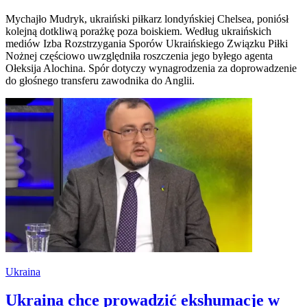
Mychajło Mudryk, ukraiński piłkarz londyńskiej Chelsea, poniósł
kolejną dotkliwą porażkę poza boiskiem. Według ukraińskich
mediów Izba Rozstrzygania Sporów Ukraińskiego Związku Piłki
Nożnej częściowo uwzględniła roszczenia jego byłego agenta
Ołeksija Alochina. Spór dotyczy wynagrodzenia za doprowadzenie
do głośnego transferu zawodnika do Anglii.
Ukraina
Ukraina chce prowadzić ekshumacje w