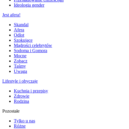
Ideologia gender
Jest afera!
Skandal
Afera
Odlot
Szokujące
Mądrości celebrytów
Sodoma i Gomora
Mocne
Zobacz
Taśmy
Uwaga
Lifestyle i obyczaje
Kuchnia i przepisy
Zdrowie
Rodzina
Pozostałe
Tylko u nas
Różne