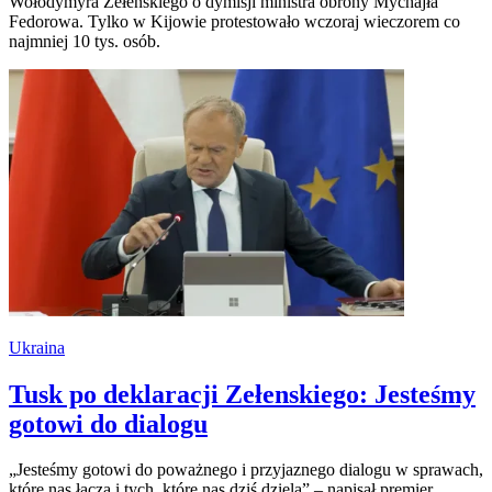
Wołodymyra Zełenskiego o dymisji ministra obrony Mychajła
Fedorowa. Tylko w Kijowie protestowało wczoraj wieczorem co
najmniej 10 tys. osób.
Ukraina
Tusk po deklaracji Zełenskiego: Jesteśmy
gotowi do dialogu
„Jesteśmy gotowi do poważnego i przyjaznego dialogu w sprawach,
które nas łączą i tych, które nas dziś dzielą” – napisał premier