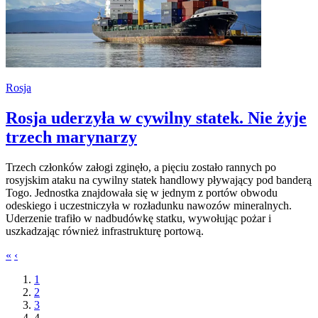
Rosja
Rosja uderzyła w cywilny statek. Nie żyje
trzech marynarzy
Trzech członków załogi zginęło, a pięciu zostało rannych po
rosyjskim ataku na cywilny statek handlowy pływający pod banderą
Togo. Jednostka znajdowała się w jednym z portów obwodu
odeskiego i uczestniczyła w rozładunku nawozów mineralnych.
Uderzenie trafiło w nadbudówkę statku, wywołując pożar i
uszkadzając również infrastrukturę portową.
«
‹
1
2
3
4