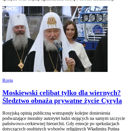
Rosja
Moskiewski celibat tylko dla wiernych?
Śledztwo obnaża prywatne życie Cyryla
Rosyjską opinią publiczną wstrząsnęły kolejne doniesienia
podważające moralny autorytet ludzi stojących na samym szczycie
państwowo-cerkiewnej hierarchii. Gdy emocje po spekulacjach
dotyczących osobistych wyborów religijnych Władimira Putina