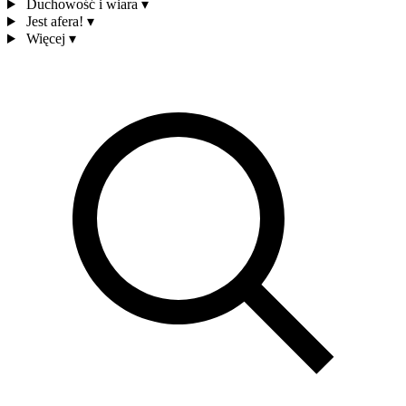
Duchowość i wiara
▾
Jest afera!
▾
Więcej
▾