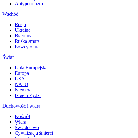
Antypolonizm
Wschód
Rosja
Ukraina
Białoruś
Ruska smuta
Łowcy onuc
Świat
Unia Europejska
Europa
USA
NATO
Niemcy
Izrael i Żydzi
Duchowość i wiara
Kościół
Wiara
Świadectwo
Cywilizacja śmierci