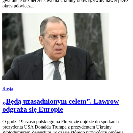
gwarancje bezpieczeństwa dla Ukrainy obowiązywały nawet przez
okres półwiecza.
Rosja
„Będą uzasadnionym celem”. Ławrow
odgraża się Europie
O godz. 19 czasu polskiego na Florydzie dojdzie do spotkania
prezydenta USA Donalda Trumpa z prezydentem Ukrainy
Wołodymyrem Zełenskim, w czasie którego przywódcy omówią