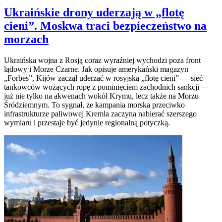
Ukraińskie drony uderzają w „flotę
cieni”. Moskwa traci bezpieczeństwo na
morzach
Ukraińska wojna z Rosją coraz wyraźniej wychodzi poza front
lądowy i Morze Czarne. Jak opisuje amerykański magazyn
„Forbes”, Kijów zaczął uderzać w rosyjską „flotę cieni” — sieć
tankowców wożących ropę z pominięciem zachodnich sankcji —
już nie tylko na akwenach wokół Krymu, lecz także na Morzu
Śródziemnym. To sygnał, że kampania morska przeciwko
infrastrukturze paliwowej Kremla zaczyna nabierać szerszego
wymiaru i przestaje być jedynie regionalną potyczką.