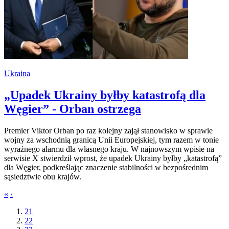
Ukraina
„Upadek Ukrainy byłby katastrofą dla
Węgier” - Orban ostrzega
Premier Viktor Orban po raz kolejny zajął stanowisko w sprawie
wojny za wschodnią granicą Unii Europejskiej, tym razem w tonie
wyraźnego alarmu dla własnego kraju. W najnowszym wpisie na
serwisie X stwierdził wprost, że upadek Ukrainy byłby „katastrofą”
dla Węgier, podkreślając znaczenie stabilności w bezpośrednim
sąsiedztwie obu krajów.
«
‹
21
22