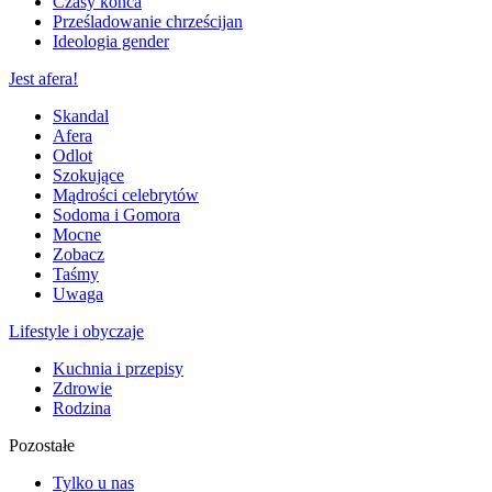
Czasy końca
Prześladowanie chrześcijan
Ideologia gender
Jest afera!
Skandal
Afera
Odlot
Szokujące
Mądrości celebrytów
Sodoma i Gomora
Mocne
Zobacz
Taśmy
Uwaga
Lifestyle i obyczaje
Kuchnia i przepisy
Zdrowie
Rodzina
Pozostałe
Tylko u nas