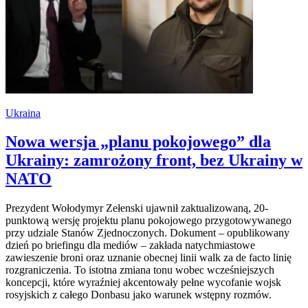
Ukraina
Nowa wersja „planu pokojowego” dla
Ukrainy: zamrożony front, bez Ukrainy w
NATO
Prezydent Wołodymyr Zełenski ujawnił zaktualizowaną, 20-
punktową wersję projektu planu pokojowego przygotowywanego
przy udziale Stanów Zjednoczonych. Dokument – opublikowany
dzień po briefingu dla mediów – zakłada natychmiastowe
zawieszenie broni oraz uznanie obecnej linii walk za de facto linię
rozgraniczenia. To istotna zmiana tonu wobec wcześniejszych
koncepcji, które wyraźniej akcentowały pełne wycofanie wojsk
rosyjskich z całego Donbasu jako warunek wstępny rozmów.