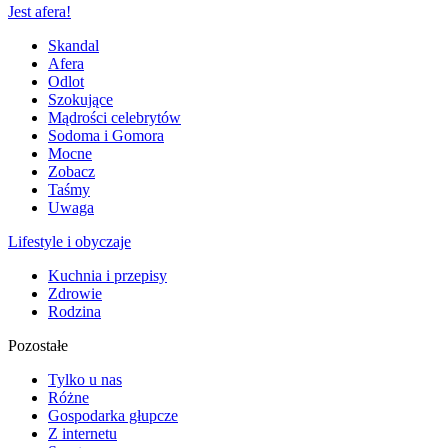
Jest afera!
Skandal
Afera
Odlot
Szokujące
Mądrości celebrytów
Sodoma i Gomora
Mocne
Zobacz
Taśmy
Uwaga
Lifestyle i obyczaje
Kuchnia i przepisy
Zdrowie
Rodzina
Pozostałe
Tylko u nas
Różne
Gospodarka głupcze
Z internetu