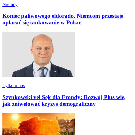
Niemcy
Koniec paliwowego eldorado. Niemcom przestaje
opłacać się tankowanie w Polsce
Tylko u nas
Szynkowski vel Sęk dla Frondy: Rozwój Plus wie,
jak zniwelować kryzys demograficzny