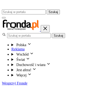
Szukaj
Szukaj
Polska
Reklama
Wschód
Świat
Duchowość i wiara
Jest afera!
Więcej
Wesprzyj Frondę