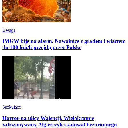
Uwaga
IMGW bije na alarm. Nawałnice z gradem i wiatrem
do 100 km/h przejdą przez Polskę
Szokujące
Horror na ulicy Walencji. Wielokrotnie
zatrzymywany Algierczyk skatował bezbronnego