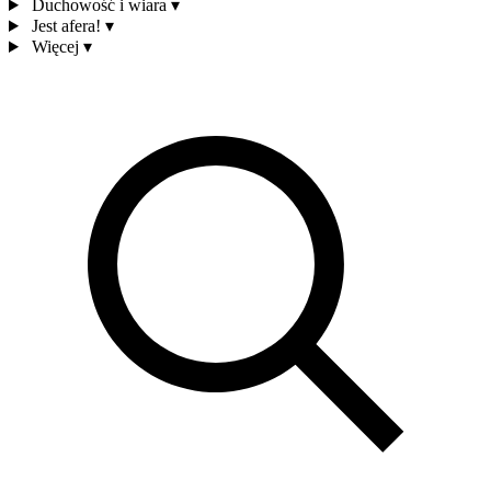
Duchowość i wiara
▾
Jest afera!
▾
Więcej
▾