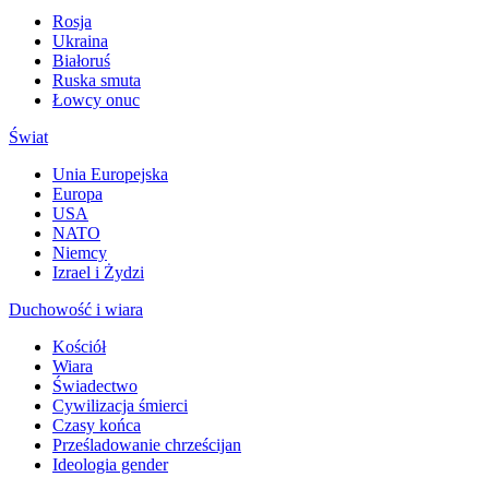
Rosja
Ukraina
Białoruś
Ruska smuta
Łowcy onuc
Świat
Unia Europejska
Europa
USA
NATO
Niemcy
Izrael i Żydzi
Duchowość i wiara
Kościół
Wiara
Świadectwo
Cywilizacja śmierci
Czasy końca
Prześladowanie chrześcijan
Ideologia gender