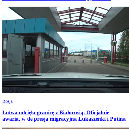
Rosja
Łotwa odcięła granicę z Białorusią. Oficjalnie
awaria, w tle presja migracyjna Łukaszenki i Putina