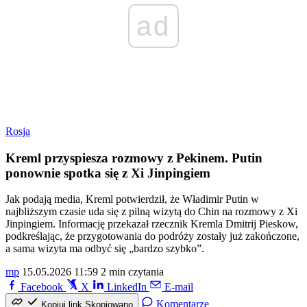
ad
Rosja
Kreml przyspiesza rozmowy z Pekinem. Putin
ponownie spotka się z Xi Jinpingiem
Jak podają media, Kreml potwierdził, że Władimir Putin w
najbliższym czasie uda się z pilną wizytą do Chin na rozmowy z Xi
Jinpingiem. Informację przekazał rzecznik Kremla Dmitrij Pieskow,
podkreślając, że przygotowania do podróży zostały już zakończone,
a sama wizyta ma odbyć się „bardzo szybko”.
mp
15.05.2026 11:59
2 min czytania
Facebook
X
LinkedIn
E-mail
Komentarze
Kopiuj link
Skopiowano