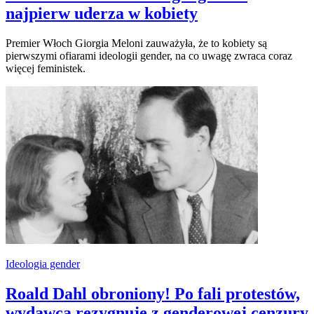
najpierw uderza w kobiety
Premier Włoch Giorgia Meloni zauważyła, że to kobiety są
pierwszymi ofiarami ideologii gender, na co uwagę zwraca coraz
więcej feministek.
Ideologia gender
Roald Dahl obroniony! Po fali protestów,
wydawca rezygnuje z genderowej cenzury