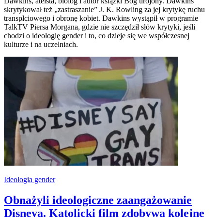
Dawkins, ateista, biolog i autor książki Bóg urojony. Dawkins
skrytykował też „zastraszanie” J. K. Rowling za jej krytykę ruchu
transpłciowego i obronę kobiet. Dawkins wystąpił w programie
TalkTV Piersa Morgana, gdzie nie szczędził słów krytyki, jeśli
chodzi o ideologię gender i to, co dzieje się we współczesnej
kulturze i na uczelniach.
Ideologia gender
Obnażyli ideologiczne zaangażowanie
Disneya. Katolicki film zdobywa kolejne