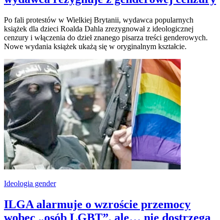
Po fali protestów w Wielkiej Brytanii, wydawca popularnych
książek dla dzieci Roalda Dahla zrezygnował z ideologicznej
cenzury i włączenia do dzieł znanego pisarza treści genderowych.
Nowe wydania książek ukażą się w oryginalnym kształcie.
Ideologia gender
ILGA alarmuje o wzroście przemocy
wobec „osób LGBT”, ale… nie dostrzega