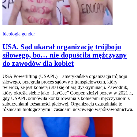
Ideologia gender
USA. Sąd ukarał organizację trójboju
siłowego, bo… nie dopuściła mężczyzny
do zawodów dla kobiet
USA Powerlifting (USAPL) – amerykańska organizacja trójboju
siłowego, przegrała proces sądowy z transpłciowcem, który
twierdzi, że jest kobietą i stał się ofiarą dyskryminacji. Zawodnik,
który określa siebie jako „JayCee” Cooper, złożył pozew w 2021 r.,
gdy USAPL odmówiła konkurowania z kobietami mężczyznom z
zaburzeniami tożsamości płciowej. Organizacja uzasadniała to
różnicami biologicznymi i zasadami uczciwego współzawodnictwa.