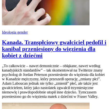
Ideologia gender
Kanada. Transpłciowy gwałciciel pedofil i
kanibal przeniesiony do więzienia dla
kobiet z dziećmi
„To całkowicie – nawet demonicznie – obłąkane, nawet według
kanadyjskich standardów” – tak skomentował na Twitterze znany
psycholog dr Jordan Peterson przeniesienie do więzienia dla kobiet
w Kanadzie mężczyzny, który przeszedł operację „zmiany płci”.
Adam Laboucan jednak nie tylko „zmienił” płeć, ale także jest
gwałcicielem, który jako nastolatek zgwałcił trzymiesięczne
niemowlę i prawdopodobnie utopił inne dziecko. Tymczasem
przeniesiono go do więzienia matek z dziećmi w Fraser Valley.