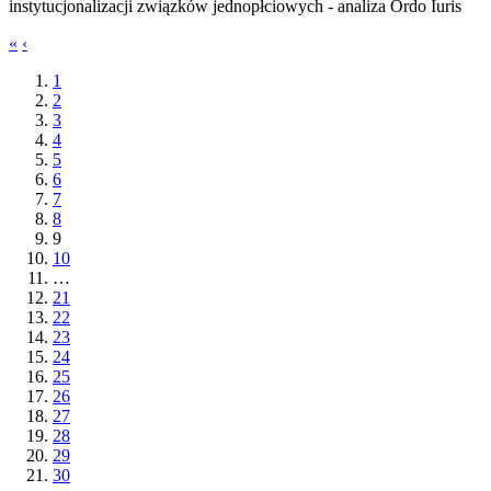
instytucjonalizacji związków jednopłciowych - analiza Ordo Iuris
«
‹
1
2
3
4
5
6
7
8
9
10
…
21
22
23
24
25
26
27
28
29
30