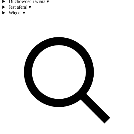
Duchowość i wiara
▾
Jest afera!
▾
Więcej
▾