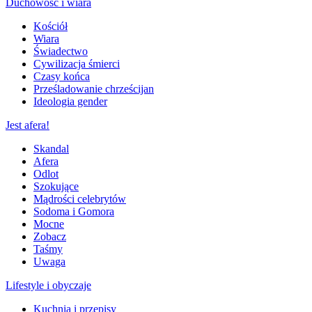
Duchowość i wiara
Kościół
Wiara
Świadectwo
Cywilizacja śmierci
Czasy końca
Prześladowanie chrześcijan
Ideologia gender
Jest afera!
Skandal
Afera
Odlot
Szokujące
Mądrości celebrytów
Sodoma i Gomora
Mocne
Zobacz
Taśmy
Uwaga
Lifestyle i obyczaje
Kuchnia i przepisy