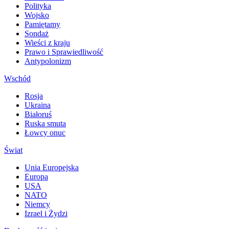
Polityka
Wojsko
Pamiętamy
Sondaż
Wieści z kraju
Prawo i Sprawiedliwość
Antypolonizm
Wschód
Rosja
Ukraina
Białoruś
Ruska smuta
Łowcy onuc
Świat
Unia Europejska
Europa
USA
NATO
Niemcy
Izrael i Żydzi