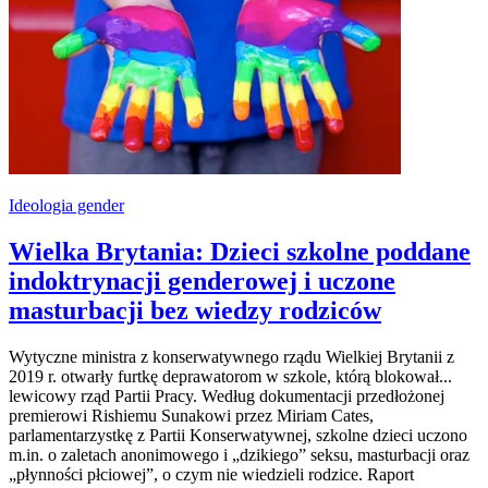
Ideologia gender
Wielka Brytania: Dzieci szkolne poddane
indoktrynacji genderowej i uczone
masturbacji bez wiedzy rodziców
Wytyczne ministra z konserwatywnego rządu Wielkiej Brytanii z
2019 r. otwarły furtkę deprawatorom w szkole, którą blokował...
lewicowy rząd Partii Pracy. Według dokumentacji przedłożonej
premierowi Rishiemu Sunakowi przez Miriam Cates,
parlamentarzystkę z Partii Konserwatywnej, szkolne dzieci uczono
m.in. o zaletach anonimowego i „dzikiego” seksu, masturbacji oraz
„płynności płciowej”, o czym nie wiedzieli rodzice. Raport