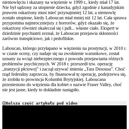
niemowlęciu i skazany na więzienie w 1999 r., kiedy miał 17 lat.
Nie był sądzony za utopienie dziecka, gdyż zgodnie z kanadyjskim
prawem oskarżony musi mieć przynajmniej 12 lat, a niemowlę
zostało utopione, kiedy Laboucan miał mniej niż 12 lat. Cała sprawa
przypomina najmroczniejszy z horrorów, gdyż okazało się, że
oskarżony również okaleczał się i jadł... własne ciało. Ekspert w
dziedzinie psychiatrii zeznał, że Laboucan przejawia skłonności
zarówno transpłciowe, jak i pedofilskie.
Laboucan, którego przyłapano w więzieniu na prostytucji, w 2010 r.
w czasie oceny, czy nadaje się na zwolnienie warunkowe, został
uznany za wciąż niebezpiecznego z powodu przejawiania różnych
problemów psychicznych. W 2018 r. przeszedł tzw. operację
„tranzycji płciowej” i zaczął używać imienia „Tara Desousa”. Choć
rząd federalny zaprzecza, by finansował tę operację, podejrzewa się,
że zrobiła to prowincja Kolumbii Brytyjskiej. Laboucana
przeniesiono do więzienia dla kobiet o nazwie Fraser Valley, choć
nie jest jasne, kiedy to dokładnie nastąpiło.
Dalsza część artykułu pod video