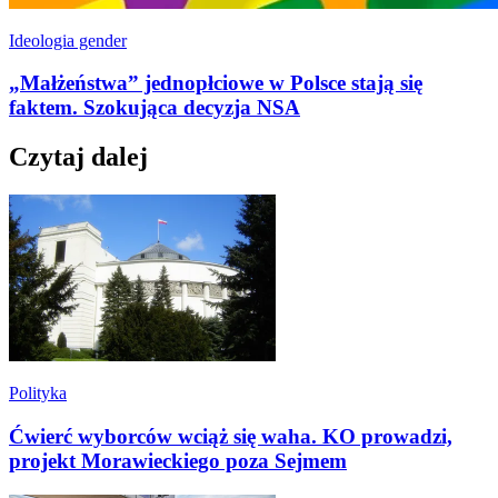
Ideologia gender
„Małżeństwa” jednopłciowe w Polsce stają się
faktem. Szokująca decyzja NSA
Czytaj dalej
Polityka
Ćwierć wyborców wciąż się waha. KO prowadzi,
projekt Morawieckiego poza Sejmem