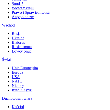
Sondaż
Wieści z kraju
Prawo i Sprawiedliwość
Antypolonizm
Wschód
Rosja
Ukraina
Białoruś
Ruska smuta
Łowcy onuc
Świat
Unia Europejska
Europa
USA
NATO
Niemcy
Izrael i Żydzi
Duchowość i wiara
Kościół