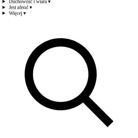
Duchowość i wiara
▾
Jest afera!
▾
Więcej
▾