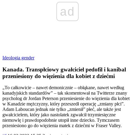
ad
Ideologia gender
Kanada. Transpłciowy gwałciciel pedofil i kanibal
przeniesiony do więzienia dla kobiet z dziećmi
„To całkowicie – nawet demonicznie – obłąkane, nawet według
kanadyjskich standardów” – tak skomentował na Twitterze znany
psycholog dr Jordan Peterson przeniesienie do więzienia dla kobiet
w Kanadzie mężczyzny, który przeszedł operację „zmiany płci”.
Adam Laboucan jednak nie tylko „zmienił” płeć, ale także jest
gwałcicielem, który jako nastolatek zgwałcił trzymiesięczne
niemowlę i prawdopodobnie utopił inne dziecko. Tymczasem
przeniesiono go do więzienia matek z dziećmi w Fraser Valley.