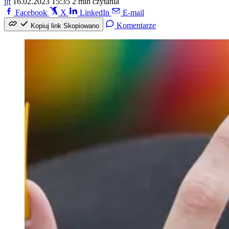
jjf
16.02.2023 15:35
2 min czytania
Facebook
X
LinkedIn
E-mail
Komentarze
Kopiuj link
Skopiowano