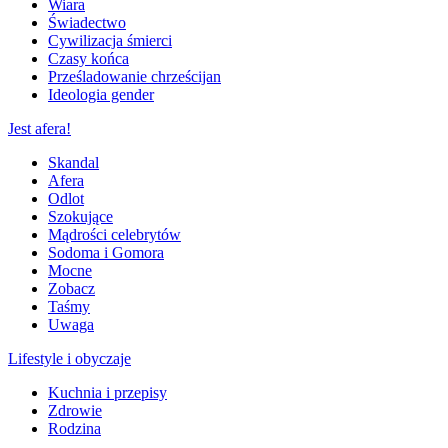
Wiara
Świadectwo
Cywilizacja śmierci
Czasy końca
Prześladowanie chrześcijan
Ideologia gender
Jest afera!
Skandal
Afera
Odlot
Szokujące
Mądrości celebrytów
Sodoma i Gomora
Mocne
Zobacz
Taśmy
Uwaga
Lifestyle i obyczaje
Kuchnia i przepisy
Zdrowie
Rodzina