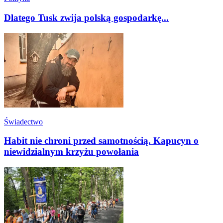
Dlatego Tusk zwija polską gospodarkę...
Świadectwo
Habit nie chroni przed samotnością. Kapucyn o
niewidzialnym krzyżu powołania