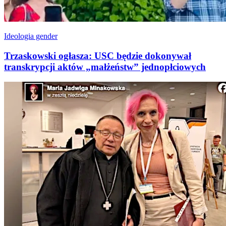
Ideologia gender
Trzaskowski ogłasza: USC będzie dokonywał
transkrypcji aktów „małżeństw” jednopłciowych