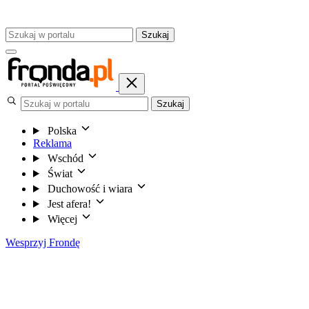
Szukaj
Szukaj
Polska
Reklama
Wschód
Świat
Duchowość i wiara
Jest afera!
Więcej
Wesprzyj Frondę