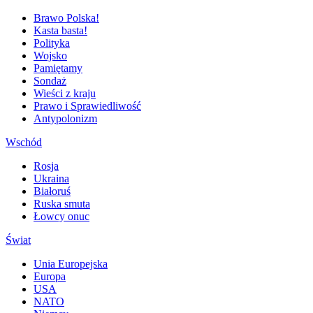
Brawo Polska!
Kasta basta!
Polityka
Wojsko
Pamiętamy
Sondaż
Wieści z kraju
Prawo i Sprawiedliwość
Antypolonizm
Wschód
Rosja
Ukraina
Białoruś
Ruska smuta
Łowcy onuc
Świat
Unia Europejska
Europa
USA
NATO