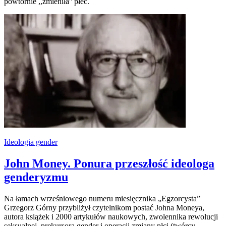
powtórnie ,,zmieniła'' płeć.
Ideologia gender
John Money. Ponura przeszłość ideologa
genderyzmu
Na łamach wrześniowego numeru miesięcznika „Egzorcysta”
Grzegorz Górny przybliżył czytelnikom postać Johna Moneya,
autora książek i 2000 artykułów naukowych, zwolennika rewolucji
seksualnej, prekursora gender i operacji zmiany płci (twórcy