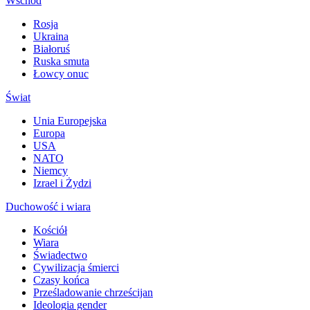
Wschód
Rosja
Ukraina
Białoruś
Ruska smuta
Łowcy onuc
Świat
Unia Europejska
Europa
USA
NATO
Niemcy
Izrael i Żydzi
Duchowość i wiara
Kościół
Wiara
Świadectwo
Cywilizacja śmierci
Czasy końca
Prześladowanie chrześcijan
Ideologia gender