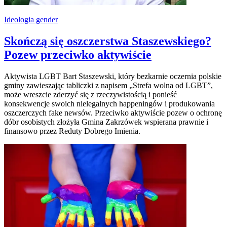
Ideologia gender
Skończą się oszczerstwa Staszewskiego?
Pozew przeciwko aktywiście
Aktywista LGBT Bart Staszewski, który bezkarnie oczernia polskie
gminy zawieszając tabliczki z napisem „Strefa wolna od LGBT”,
może wreszcie zderzyć się z rzeczywistością i ponieść
konsekwencje swoich nielegalnych happeningów i produkowania
oszczerczych fake newsów. Przeciwko aktywiście pozew o ochronę
dóbr osobistych złożyła Gmina Zakrzówek wspierana prawnie i
finansowo przez Reduty Dobrego Imienia.