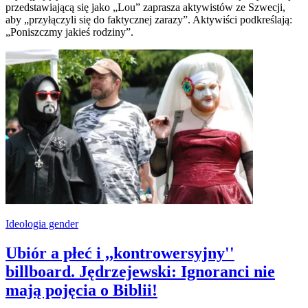
przedstawiającą się jako „Lou” zaprasza aktywistów ze Szwecji,
aby „przyłączyli się do faktycznej zarazy”. Aktywiści podkreślają:
„Poniszczmy jakieś rodziny”.
Ideologia gender
Ubiór a płeć i ,,kontrowersyjny''
billboard. Jędrzejewski: Ignoranci nie
mają pojęcia o Biblii!