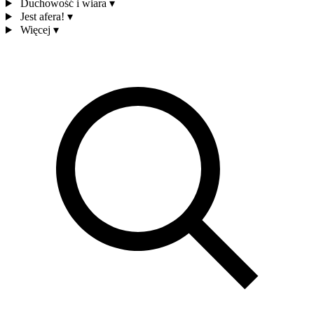
Duchowość i wiara
▾
Jest afera!
▾
Więcej
▾