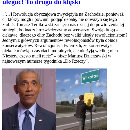
ulegać! To droga do klęski
„[…] Rewolucja obyczajowa zwyciężyła na Zachodzie, ponieważ
ci, którzy mogli i powinni podjąć debatę, nie odważyli się tego
zrobić. Tomasz Terlikowski zachęca nas dzisiaj do powtórzenia tej
strategii, bo inaczej rozwścieczymy adwersarzy! Swoją drogą –
ciekawe, dlaczego elity Zachodu bez walki uległy rewolucjonistom?
Jednym z głównych argumentów rewolucjonistów była obłuda
konserwatystów. Rewolucjoniści twierdzili, że konserwatyści
pięknie mówią o zasadach moralnych, ale nie żyją według nich.
Niestety, często mieli rację” – pisze Mariusz Dzierżawski w
najnowszym numerze tygodnika „Do Rzeczy”.