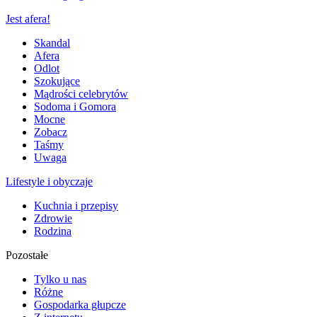
Jest afera!
Skandal
Afera
Odlot
Szokujące
Mądrości celebrytów
Sodoma i Gomora
Mocne
Zobacz
Taśmy
Uwaga
Lifestyle i obyczaje
Kuchnia i przepisy
Zdrowie
Rodzina
Pozostałe
Tylko u nas
Różne
Gospodarka głupcze