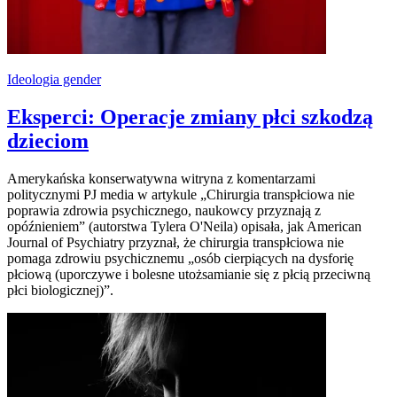
Ideologia gender
Eksperci: Operacje zmiany płci szkodzą
dzieciom
Amerykańska konserwatywna witryna z komentarzami
politycznymi PJ media w artykule „Chirurgia transpłciowa nie
poprawia zdrowia psychicznego, naukowcy przyznają z
opóźnieniem” (autorstwa Tylera O'Neila) opisała, jak American
Journal of Psychiatry przyznał, że chirurgia transpłciowa nie
pomaga zdrowiu psychicznemu „osób cierpiących na dysforię
płciową (uporczywe i bolesne utożsamianie się z płcią przeciwną
płci biologicznej)”.