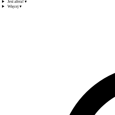
Jest afera!
▾
Więcej
▾