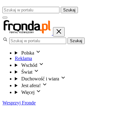
Szukaj
Szukaj
Polska
Reklama
Wschód
Świat
Duchowość i wiara
Jest afera!
Więcej
Wesprzyj Frondę