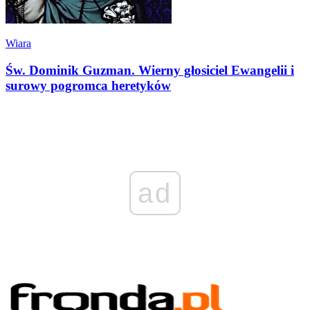
Wiara
Św. Dominik Guzman. Wierny głosiciel Ewangelii i
surowy pogromca heretyków
ad