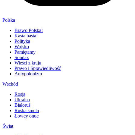
Polska
Brawo Polska!
Kasta basta!
Polityka
Wojsko
Pamiętamy
Sondaż
Wieści z kraju
Prawo i Sprawiedliwość
Antypolonizm
Wschód
Rosja
Ukraina
Białoruś
Ruska smuta
Łowcy onuc
Świat