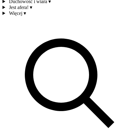
Duchowość i wiara
▾
Jest afera!
▾
Więcej
▾