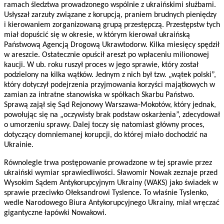
ramach śledztwa prowadzonego wspólnie z ukraińskimi służbami.
Usłyszał zarzuty związane z korupcją, praniem brudnych pieniędzy
i kierowaniem zorganizowaną grupą przestępczą. Przestępstw tych
miał dopuścić się w okresie, w którym kierował ukraińską
Państwową Agencją Drogową Ukrawtodorw. Kilka miesięcy spędził
w areszcie. Ostatecznie opuścił areszt po wpłaceniu milionowej
kaucji. W ub. roku ruszył proces w jego sprawie, który został
podzielony na kilka wątków. Jednym z nich był tzw. „wątek polski”,
który dotyczył podejrzenia przyjmowania korzyści majątkowych w
zamian za intratne stanowiska w spółkach Skarbu Państwo.
Sprawą zajął się Sąd Rejonowy Warszawa-Mokotów, który jednak,
powołując się na „oczywisty brak podstaw oskarżenia”, zdecydował
o umorzeniu sprawy. Dalej toczy się natomiast główny proces,
dotyczący domniemanej korupcji, do której miało dochodzić na
Ukrainie.
Równolegle trwa postępowanie prowadzone w tej sprawie przez
ukraiński wymiar sprawiedliwości. Sławomir Nowak zeznaje przed
Wysokim Sądem Antykorupcyjnym Ukrainy (WAKS) jako świadek w
sprawie przeciwko Ołeksandrowi Tyslence. To właśnie Tyslenko,
wedle Narodowego Biura Antykorupcyjnego Ukrainy, miał wręczać
gigantyczne łapówki Nowakowi.