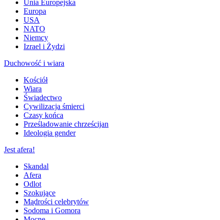
Unia Europejska
Europa
USA
NATO
Niemcy
Izrael i Żydzi
Duchowość i wiara
Kościół
Wiara
Świadectwo
Cywilizacja śmierci
Czasy końca
Prześladowanie chrześcijan
Ideologia gender
Jest afera!
Skandal
Afera
Odlot
Szokujące
Mądrości celebrytów
Sodoma i Gomora
Mocne