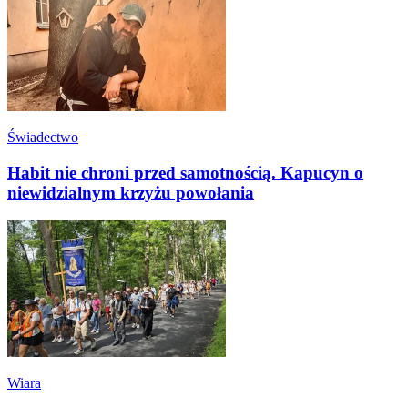
Świadectwo
Habit nie chroni przed samotnością. Kapucyn o
niewidzialnym krzyżu powołania
Wiara