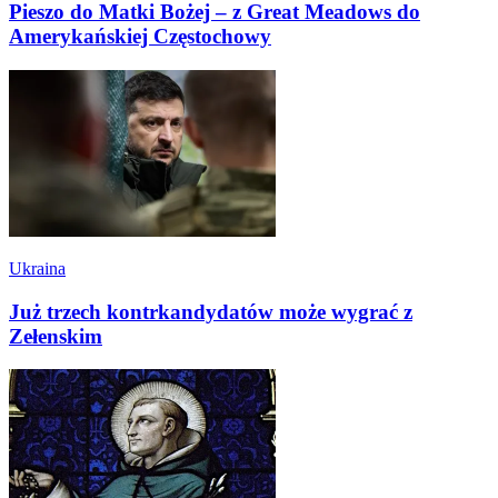
Pieszo do Matki Bożej – z Great Meadows do
Amerykańskiej Częstochowy
Ukraina
Już trzech kontrkandydatów może wygrać z
Zełenskim