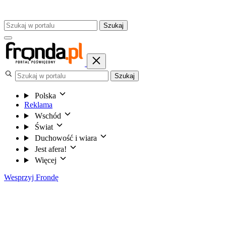
Szukaj
Szukaj
Polska
Reklama
Wschód
Świat
Duchowość i wiara
Jest afera!
Więcej
Wesprzyj Frondę