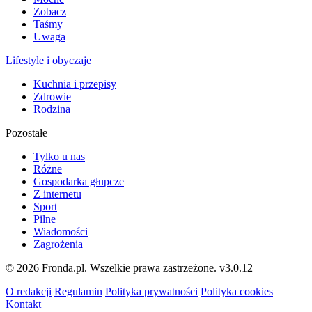
Zobacz
Taśmy
Uwaga
Lifestyle i obyczaje
Kuchnia i przepisy
Zdrowie
Rodzina
Pozostałe
Tylko u nas
Różne
Gospodarka głupcze
Z internetu
Sport
Pilne
Wiadomości
Zagrożenia
© 2026 Fronda.pl. Wszelkie prawa zastrzeżone.
v3.0.12
O redakcji
Regulamin
Polityka prywatności
Polityka cookies
Kontakt