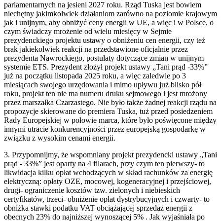
parlamentarnych na jesieni 2027 roku. Rząd Tuska jest bowiem
niechętny jakimkolwiek działaniom zarówno na poziomie krajowym
jak i unijnym, aby obniżyć ceny energii w UE, a więc i w Polsce, o
czym świadczy mrożenie od wielu miesięcy w Sejmie
prezydenckiego projektu ustawy o obniżeniu cen energii, czy też
brak jakiekolwiek reakcji na przedstawione oficjalnie przez
prezydenta Nawrockiego, postulaty dotyczące zmian w unijnym
systemie ETS. Prezydent złożył projekt ustawy „Tani prąd -33%”
już na początku listopada 2025 roku, a więc zaledwie po 3
miesiącach swojego urzędowania i mimo upływu już blisko pół
roku, projekt ten nie ma numeru druku sejmowego i jest mrożony
przez marszałka Czarzastego. Nie było także żadnej reakcji rządu na
propozycje skierowane do premiera Tuska, tuż przed posiedzeniem
Rady Europejskiej w połowie marca, które było poświęcone między
innymi utracie konkurencyjności przez europejską gospodarkę w
związku z wysokim cenami energii.
3. Przypomnijmy, że wspomniany projekt prezydencki ustawy „Tani
prąd - 33%” jest oparty na 4 filarach, przy czym ten pierwszy- to
likwidacja kilku opłat wchodzących w skład rachunków za energię
elektryczną: opłaty OZE, mocowej, kogeneracyjnej i przejściowej,
drugi- ograniczenie kosztów tzw. zielonych i niebieskich
certyfikatów, trzeci- obniżenie opłat dystrybucyjnych i czwarty- to
obniżka stawki podatku VAT obciążającej sprzedaż energii z
obecnych 23% do najniższej wynoszącej 5% . Jak wyjaśniała po