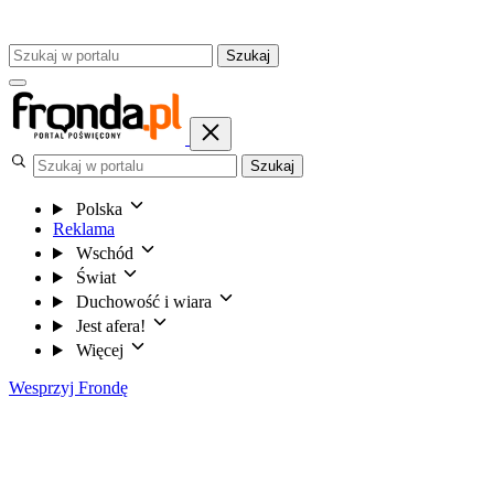
Szukaj
Szukaj
Polska
Reklama
Wschód
Świat
Duchowość i wiara
Jest afera!
Więcej
Wesprzyj Frondę