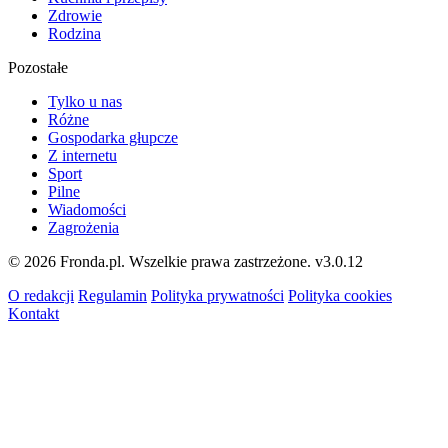
Zdrowie
Rodzina
Pozostałe
Tylko u nas
Różne
Gospodarka głupcze
Z internetu
Sport
Pilne
Wiadomości
Zagrożenia
© 2026 Fronda.pl. Wszelkie prawa zastrzeżone.
v3.0.12
O redakcji
Regulamin
Polityka prywatności
Polityka cookies
Kontakt