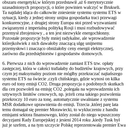
obszaru energetyki,w którym przedstawił ,aż 6 merytorycznie
uzasadnionych propozycji, o które powinien walczyć w Brukseli.
Ta najdalej idąca do całkowite zniesienie systemu systemu ETS w
sytuacji, kiedy z jednej strony unijna gospodarka traci przewagi
konkurencyjne, z drugiej strony Europa stoi przed wyzwaniami
związanymi z imperialną polityką Rosji i musi rozbudowywać
przemysł zbrojeniowy , a ten jest niezwykle energochłonny.
Pozostałe propozycje były mniej radykalne, ale wprowadzenie
którejkolwiek z nich dawałoby znaczącą ulgę unijnemu
przemysłowi i znacząco obniżałoby ceny energii elektrycznej,
zarówno dla przedsiębiorstw i gospodarstw domowych.
6. Pierwsza z nich do wprowadzenie zamiast ETS tzw. opłaty
zastępczej, która w całości trafiałaby do budżetów krajowych, przy
czym jej maksymalny poziom nie mógłby przekraczać najtańszego
systemu ETS na świecie ,czyli chińskiego, gdzie wynosi on kilka
euro od tony emisji CO2. Druga propozycja o podobnych skutkach
dla cen pozwoleń na emisję CO2 ,polegała na wprowadzeniu ich
sztywnych limitów cenowych, np. jeżeli cena takiego pozwolenia
przekroczy 10 euro za tonę, automatycznie uwalniane z systemu
MSR dodatkowe uprawnienia do emisji. Trzecia ,której parę lata
temu domagał się premier Morawiecki, to wykluczeniu z handlu
emisjami sektora finansowego, który został do niego wpuszczony
decyzjami Rady Europejskiej z jesieni 2014 roku ,kiedy Tusk był
już je szefem, a na tym szczycie Polskę reprezentowała premier Ewa