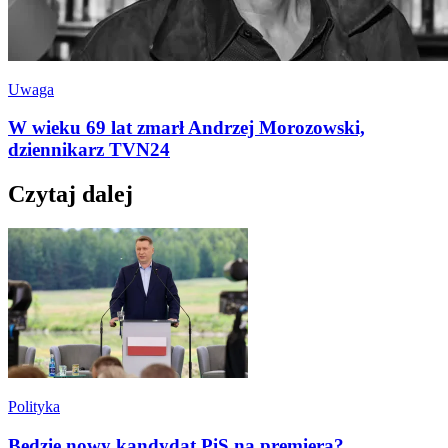
Uwaga
W wieku 69 lat zmarł Andrzej Morozowski,
dziennikarz TVN24
Czytaj dalej
Polityka
Będzie nowy kandydat PiS na premiera?