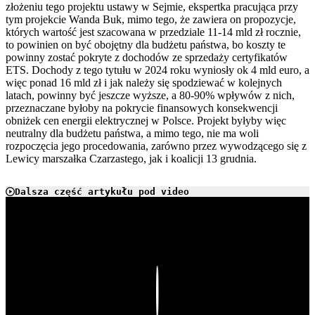
złożeniu tego projektu ustawy w Sejmie, ekspertka pracująca przy
tym projekcie Wanda Buk, mimo tego, że zawiera on propozycje,
których wartość jest szacowana w przedziale 11-14 mld zł rocznie,
to powinien on być obojętny dla budżetu państwa, bo koszty te
powinny zostać pokryte z dochodów ze sprzedaży certyfikatów
ETS. Dochody z tego tytułu w 2024 roku wyniosły ok 4 mld euro, a
więc ponad 16 mld zł i jak należy się spodziewać w kolejnych
latach, powinny być jeszcze wyższe, a 80-90% wpływów z nich,
przeznaczane byłoby na pokrycie finansowych konsekwencji
obniżek cen energii elektrycznej w Polsce. Projekt byłyby więc
neutralny dla budżetu państwa, a mimo tego, nie ma woli
rozpoczęcia jego procedowania, zarówno przez wywodzącego się z
Lewicy marszałka Czarzastego, jak i koalicji 13 grudnia.
Dalsza część artykułu pod video
Play