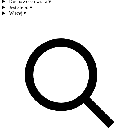
Duchowość i wiara
▾
Jest afera!
▾
Więcej
▾