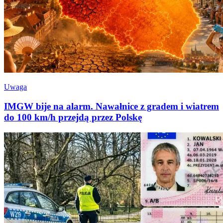
Uwaga
IMGW bije na alarm. Nawałnice z gradem i wiatrem
do 100 km/h przejdą przez Polskę