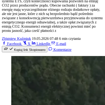
systemu ETS, czyli konieczności kupowania pozwoleń na emisję
CO2 przez producentów prądu. Obecne rachunki ( faktury ) za
energię mają wyszczególnione różnego rodzaju dodatkowe opłaty,
ale nie jest jasne, które z nich są bezpośrednio bądź pośrednio
związane z konsekwencją pierwszeństwa przyjmowania do systemu
energetycznego energii odnawialnej, a także opłat związanych z
emisją CO2. Konsumenci energii elektrycznej powinni mieć po
prostu jasność, jaka cześć płatności z
Zbigniew Kuźmiuk
19.05.2026 07:48
6 min czytania
Facebook
X
LinkedIn
E-mail
Komentarze
Kopiuj link
Skopiowano