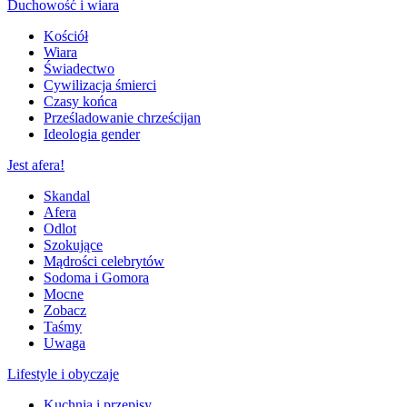
Duchowość i wiara
Kościół
Wiara
Świadectwo
Cywilizacja śmierci
Czasy końca
Prześladowanie chrześcijan
Ideologia gender
Jest afera!
Skandal
Afera
Odlot
Szokujące
Mądrości celebrytów
Sodoma i Gomora
Mocne
Zobacz
Taśmy
Uwaga
Lifestyle i obyczaje
Kuchnia i przepisy