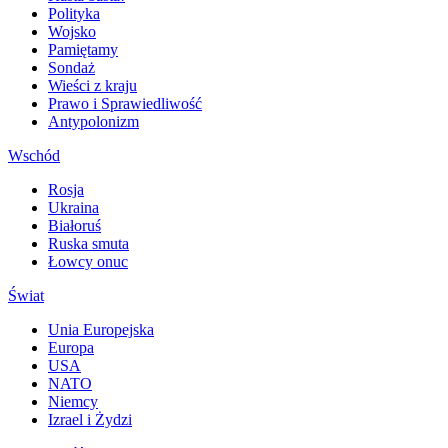
Polityka
Wojsko
Pamiętamy
Sondaż
Wieści z kraju
Prawo i Sprawiedliwość
Antypolonizm
Wschód
Rosja
Ukraina
Białoruś
Ruska smuta
Łowcy onuc
Świat
Unia Europejska
Europa
USA
NATO
Niemcy
Izrael i Żydzi