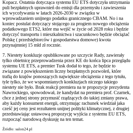
Kopacz. Ostatnia dotycząca systemu EU ETS dotyczyła utrzymania
puli bezpłatnych uprawnień do emisji dla przemysłu i zawieszenia
ich wycofywania w latach 2026-2030 w związku w
wprowadzaniem unijnego podatku granicznego CBAM. No i na
koniec postulat dotyczący stojącego za progiem nowego obciążenia
podatkowego ETS2, które ma wejść w życie od 2028 roku i będzie
dotyczyć transportu i mieszkalnictwa i szacunkowo będzie obciążać
Polskę ( przedsiębiorców i gospodarstwa domowe) kwota
przynajmniej 15 mld zł rocznie.
7. Niestety konkluzje opublikowane po szczycie Rady, zawierały
tylko obietnicę przeprowadzenia przez KE do końca lipca przeglądu
systemu UE ETS, a premier Tusk dodał to tego, że będzie to
związane z powiększeniem liczny bezpłatnych pozwoleń, które
trafią do krajów ponoszących największe obciążenia z tego tytułu,
tyle tylko, że we wspomnianych konkluzjach niczego takiego
niestety nie było. Brak reakcji premiera na te propozycje prezydenta
Nawrockiego, spowodował, że kandydat na premiera prof. Czarnek,
chce z jednej strony przymusić rządzących do takiej zmiany prawa,
aby każdy konsument energii, otrzymując rachunek wiedział jaka
cześć jej ceny jest rezultatem unijnej polityki klimatycznej, z drugiej
przedstawiając ustawową propozycję wyjścia z systemu EU ETS,
rozpocząć narodową dyskusję na ten temat.
Źródło: salon24.pl