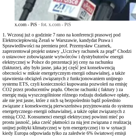
x.com - PiS
· fot. x.com - PiS
1. Wczoraj już o godzinie 7 rano na konferencji prasowej pod
Elektrociepłownią Żerań w Warszawie, kandydat Prawa i
Sprawiedliwości na premiera prof. Przemysław Czarnek,
zaprezentował projekt ustawy „Uczciwy rachunek za prąd” Chodzi
o ustawowe zobowiązanie wytwórców i dystrybutorów energii
elektrycznej w Polsce do prezentacji jej ceny na rachunku
(fakturze), aby było jasne, jaka jej część jest konsekwencją
obecności w miksie energetycznym energii odnawialnej, a także
ujawnienia obciążeń związanych z funkcjonowaniem unijnego
systemu ETS, czyli konieczności kupowania pozwoleń na emisję
CO2 przez producentów prądu. Obecne rachunki ( faktury ) za
energię mają wyszczególnione różnego rodzaju dodatkowe opłaty,
ale nie jest jasne, które z nich są bezpośrednio bądź pośrednio
związane z konsekwencją pierwszeństwa przyjmowania do systemu
energetycznego energii odnawialnej, a także opłat związanych z
emisją CO2. Konsumenci energii elektrycznej powinni mieć po
prostu jasność, jaka cześć płatności za nią jest związana z realizacją
unijnej polityki klimatycznej w tym energetycznej i to w sytuacji
kiedy Europa odpowiada tylko za zaledwie 6% światowej emisji