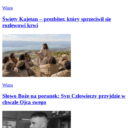
Wiara
Święty Kajetan – prezbiter, który sprzeciwił się
rozlewowi krwi
Wiara
Słowo Boże na poranek: Syn Człowieczy przyjdzie w
chwale Ojca swego