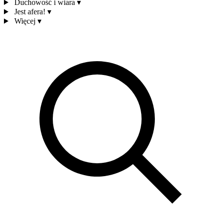
Duchowość i wiara
▾
Jest afera!
▾
Więcej
▾