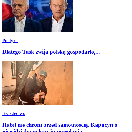
Polityka
Dlatego Tusk zwija polską gospodarkę...
Świadectwo
Habit nie chroni przed samotnością. Kapucyn o
niewidzialnym krzyżu powołania