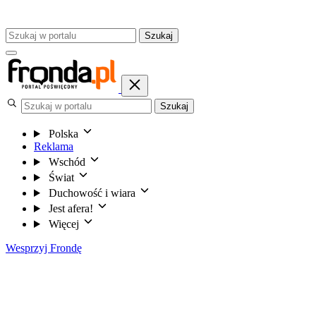
Szukaj
Szukaj
Polska
Reklama
Wschód
Świat
Duchowość i wiara
Jest afera!
Więcej
Wesprzyj Frondę