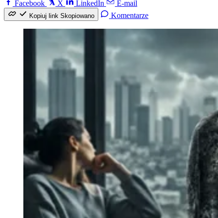
Facebook
X
LinkedIn
E-mail
Komentarze
Kopiuj link
Skopiowano