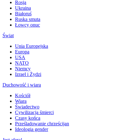
Rosja
Ukraina
Białoruś
Ruska smuta
Łowcy onuc
Świat
Unia Europejska
Europa
USA
NATO
Niemcy
Izrael i Żydzi
Duchowość i wiara
Kościół
Wiara
Świadectwo
Cywilizacja śmierci
Czasy końca
Prześladowanie chrześcijan
Ideologia gender
Jest afera!