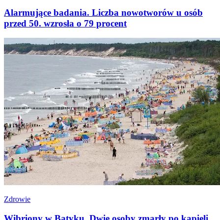
Alarmujące badania. Liczba nowotworów u osób
przed 50. wzrosła o 79 procent
Zdrowie
Wibriony w Batyku. Dwie osoby zmarły po kąpieli