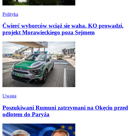
Polityka
Ćwierć wyborców wciąż się waha. KO prowadzi,
projekt Morawieckiego poza Sejmem
Uwaga
Poszukiwani Rumuni zatrzymani na Okęciu przed
odlotem do Paryża