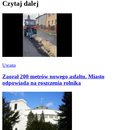
Czytaj dalej
Uwaga
Zaorał 200 metrów nowego asfaltu. Miasto
odpowiada na roszczenia rolnika