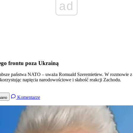
ad
ego frontu poza Ukrainą
słabsze państwa NATO – uważa Romuald Szeremietiew. W rozmowie z po
orzystując napięcia narodowościowe i słabość reakcji Zachodu.
Komentarze
wano