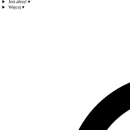
Jest afera!
▾
Więcej
▾