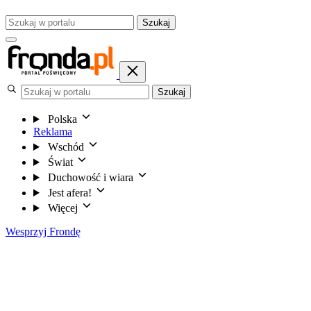
Szukaj
Szukaj
Polska
Reklama
Wschód
Świat
Duchowość i wiara
Jest afera!
Więcej
Wesprzyj Frondę