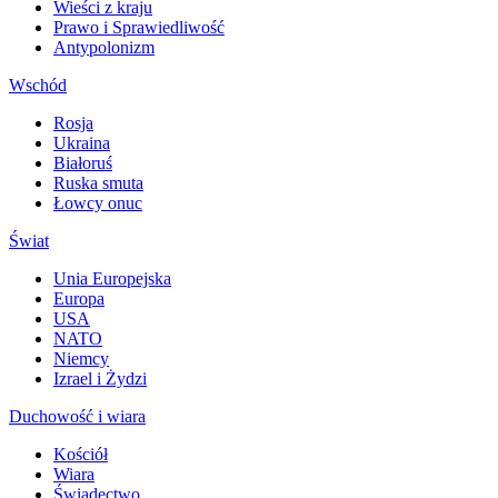
Wieści z kraju
Prawo i Sprawiedliwość
Antypolonizm
Wschód
Rosja
Ukraina
Białoruś
Ruska smuta
Łowcy onuc
Świat
Unia Europejska
Europa
USA
NATO
Niemcy
Izrael i Żydzi
Duchowość i wiara
Kościół
Wiara
Świadectwo