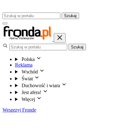
Szukaj
Szukaj
Polska
Reklama
Wschód
Świat
Duchowość i wiara
Jest afera!
Więcej
Wesprzyj Frondę