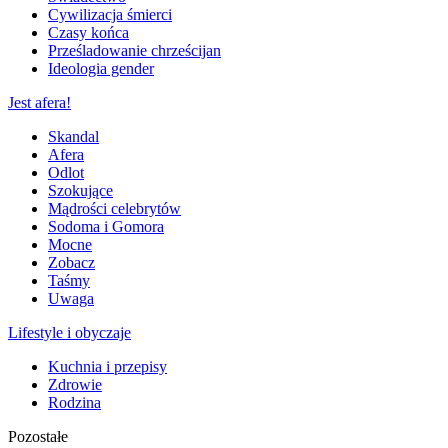
Cywilizacja śmierci
Czasy końca
Prześladowanie chrześcijan
Ideologia gender
Jest afera!
Skandal
Afera
Odlot
Szokujące
Mądrości celebrytów
Sodoma i Gomora
Mocne
Zobacz
Taśmy
Uwaga
Lifestyle i obyczaje
Kuchnia i przepisy
Zdrowie
Rodzina
Pozostałe