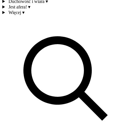
Duchowość i wiara
▾
Jest afera!
▾
Więcej
▾