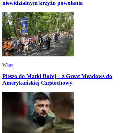
niewidzialnym krzyżu powołania
Wiara
Pieszo do Matki Bożej – z Great Meadows do
Amerykańskiej Częstochowy