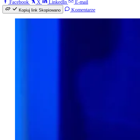
Facebook
X
LinkedIn
E-mail
Komentarze
Kopiuj link
Skopiowano