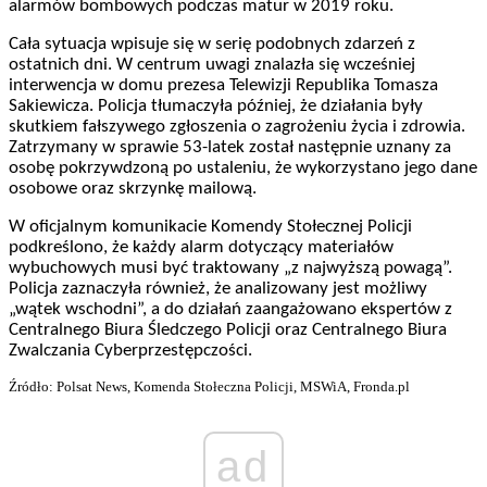
alarmów bombowych podczas matur w 2019 roku.
Cała sytuacja wpisuje się w serię podobnych zdarzeń z
ostatnich dni. W centrum uwagi znalazła się wcześniej
interwencja w domu prezesa Telewizji Republika Tomasza
Sakiewicza. Policja tłumaczyła później, że działania były
skutkiem fałszywego zgłoszenia o zagrożeniu życia i zdrowia.
Zatrzymany w sprawie 53-latek został następnie uznany za
osobę pokrzywdzoną po ustaleniu, że wykorzystano jego dane
osobowe oraz skrzynkę mailową.
W oficjalnym komunikacie Komendy Stołecznej Policji
podkreślono, że każdy alarm dotyczący materiałów
wybuchowych musi być traktowany „z najwyższą powagą”.
Policja zaznaczyła również, że analizowany jest możliwy
„wątek wschodni”, a do działań zaangażowano ekspertów z
Centralnego Biura Śledczego Policji oraz Centralnego Biura
Zwalczania Cyberprzestępczości.
Źródło: Polsat News, Komenda Stołeczna Policji, MSWiA, Fronda.pl
ad