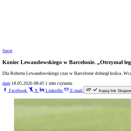
Sport
Koniec Lewandowskiego w Barcelonie. „Otrzymał le
Dla Roberta Lewandowskiego czas w Barcelonie dobiegł końca. Wczo
dam
18.05.2026 08:45
1 min czytania
Facebook
X
LinkedIn
E-mail
Kopiuj link
Skopio