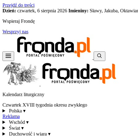
Przejdź do treści
Dzień:
czwartek, 6 sierpnia 2026
Imieniny:
Sławy, Jakuba, Oktawia
Wspieraj Frondę
Wesprzyj nas
Kalendarz liturgiczny
Czwartek XVIII tygodnia okresu zwykłego
Polska
▾
Reklama
Wschód
▾
Świat
▾
Duchowość i wiara
▾