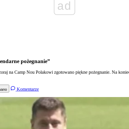
ad
gendarne pożegnanie”
raj na Camp Nou Polakowi zgotowano piękne pożegnanie. Na koniec hi
Komentarze
wano