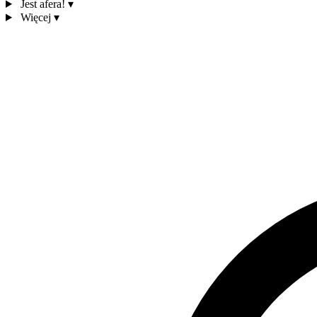
Jest afera!
▾
Więcej
▾