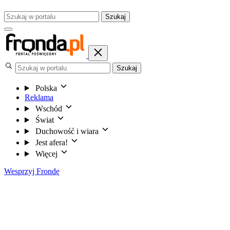
Szukaj
Szukaj
Polska
Reklama
Wschód
Świat
Duchowość i wiara
Jest afera!
Więcej
Wesprzyj Frondę