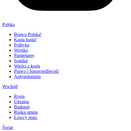
Polska
Brawo Polska!
Kasta basta!
Polityka
Wojsko
Pamiętamy
Sondaż
Wieści z kraju
Prawo i Sprawiedliwość
Antypolonizm
Wschód
Rosja
Ukraina
Białoruś
Ruska smuta
Łowcy onuc
Świat