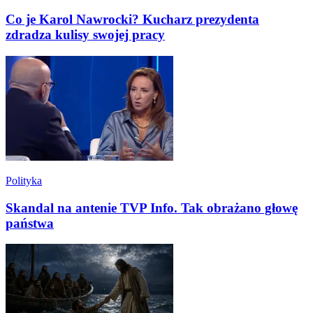
Co je Karol Nawrocki? Kucharz prezydenta
zdradza kulisy swojej pracy
Polityka
Skandal na antenie TVP Info. Tak obrażano głowę
państwa