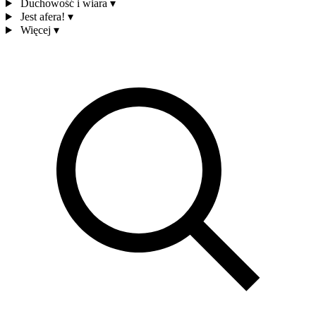
Duchowość i wiara
▾
Jest afera!
▾
Więcej
▾