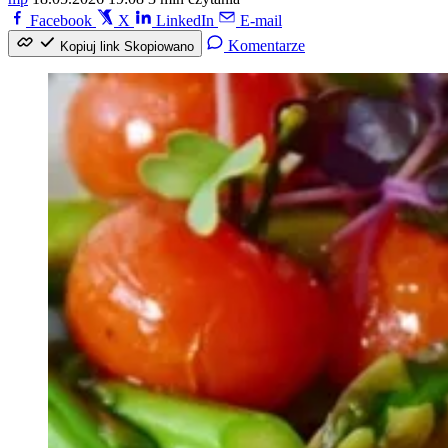
Facebook
X
LinkedIn
E-mail
Komentarze
Kopiuj link
Skopiowano