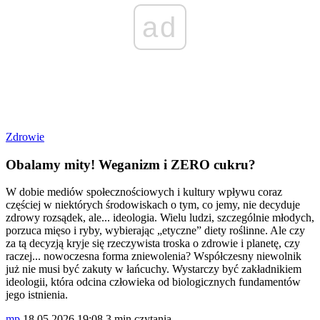
ad
Zdrowie
Obalamy mity! Weganizm i ZERO cukru?
W dobie mediów społecznościowych i kultury wpływu coraz
częściej w niektórych środowiskach o tym, co jemy, nie decyduje
zdrowy rozsądek, ale... ideologia. Wielu ludzi, szczególnie młodych,
porzuca mięso i ryby, wybierając „etyczne” diety roślinne. Ale czy
za tą decyzją kryje się rzeczywista troska o zdrowie i planetę, czy
raczej... nowoczesna forma zniewolenia? Współczesny niewolnik
już nie musi być zakuty w łańcuchy. Wystarczy być zakładnikiem
ideologii, która odcina człowieka od biologicznych fundamentów
jego istnienia.
mp
18.05.2026 19:08
3 min czytania