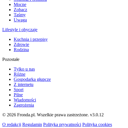
Mocne
Zobacz
Taśmy
Uwaga
Lifestyle i obyczaje
Kuchnia i przepisy
Zdrowie
Rodzina
Pozostałe
Tylko u nas
Różne
Gospodarka głupcze
Z internetu
Sport
Pilne
Wiadomości
Zagrożenia
© 2026 Fronda.pl. Wszelkie prawa zastrzeżone.
v3.0.12
O redakcji
Regulamin
Polityka prywatności
Polityka cookies