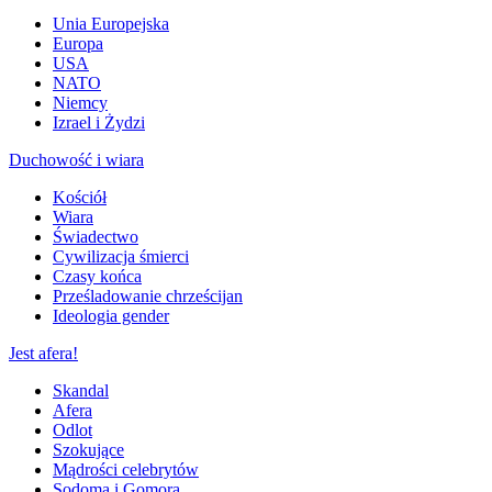
Unia Europejska
Europa
USA
NATO
Niemcy
Izrael i Żydzi
Duchowość i wiara
Kościół
Wiara
Świadectwo
Cywilizacja śmierci
Czasy końca
Prześladowanie chrześcijan
Ideologia gender
Jest afera!
Skandal
Afera
Odlot
Szokujące
Mądrości celebrytów
Sodoma i Gomora