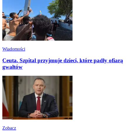
Wiadomości
Ceuta. Szpital przyjmuje dzieci, które padły ofiarą
gwałtów
Zobacz