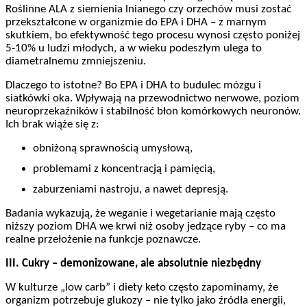
Roślinne ALA z siemienia lnianego czy orzechów musi zostać
przekształcone w organizmie do EPA i DHA – z marnym
skutkiem, bo efektywność tego procesu wynosi często poniżej
5-10% u ludzi młodych, a w wieku podeszłym ulega to
diametralnemu zmniejszeniu.
Dlaczego to istotne? Bo EPA i DHA to budulec mózgu i
siatkówki oka. Wpływają na przewodnictwo nerwowe, poziom
neuroprzekaźników i stabilność błon komórkowych neuronów.
Ich brak wiąże się z:
obniżoną sprawnością umysłową,
problemami z koncentracją i pamięcią,
zaburzeniami nastroju, a nawet depresją.
Badania wykazują, że weganie i wegetarianie mają często
niższy poziom DHA we krwi niż osoby jedzące ryby – co ma
realne przełożenie na funkcje poznawcze.
III. Cukry – demonizowane, ale absolutnie niezbędny
W kulturze „low carb” i diety keto często zapominamy, że
organizm potrzebuje glukozy – nie tylko jako źródła energii,