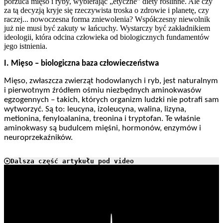
porzuca mięso i ryby, wybierając „etyczne” diety roślinne. Ale czy
za tą decyzją kryje się rzeczywista troska o zdrowie i planetę, czy
raczej... nowoczesna forma zniewolenia? Współczesny niewolnik
już nie musi być zakuty w łańcuchy. Wystarczy być zakładnikiem
ideologii, która odcina człowieka od biologicznych fundamentów
jego istnienia.
I. Mięso – biologiczna baza człowieczeństwa
Mięso, zwłaszcza zwierząt hodowlanych i ryb, jest naturalnym
i pierwotnym źródłem ośmiu niezbędnych aminokwasów
egzogennych – takich, których organizm ludzki nie potrafi sam
wytworzyć. Są to: leucyna, izoleucyna, walina, lizyna,
metionina, fenyloalanina, treonina i tryptofan. Te właśnie
aminokwasy są budulcem mięśni, hormonów, enzymów i
neuroprzekaźników.
Dalsza część artykułu pod video