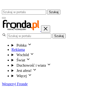
Szukaj
Szukaj
Polska
Reklama
Wschód
Świat
Duchowość i wiara
Jest afera!
Więcej
Wesprzyj Frondę