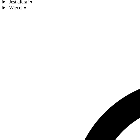
Jest afera!
▾
Więcej
▾