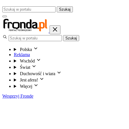
Szukaj
Szukaj
Polska
Reklama
Wschód
Świat
Duchowość i wiara
Jest afera!
Więcej
Wesprzyj Frondę