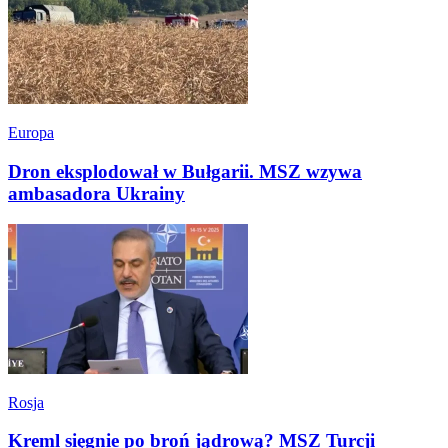
Europa
Dron eksplodował w Bułgarii. MSZ wzywa
ambasadora Ukrainy
Rosja
Kreml sięgnie po broń jądrową? MSZ Turcji