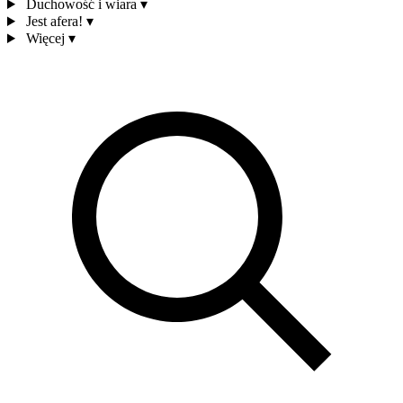
Duchowość i wiara
▾
Jest afera!
▾
Więcej
▾