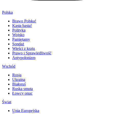
Polska
Brawo Polska!
Kasta basta!
Polityka
Wojsko
Pamiętamy
Sondaż
Wieści z kraju
Prawo i Sprawiedliwość
Antypolonizm
Wschód
Rosja
Ukraina
Białoruś
Ruska smuta
Łowcy onuc
Świat
Unia Europejska