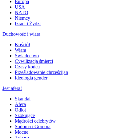
Europa
USA
NATO
Niemcy
Izrael i Żydzi
Duchowość i wiara
Kościół
Wiara
Świadectwo
Cywilizacja śmierci
Czasy końca
Prześladowanie chrześcijan
Ideologia gender
Jest afera!
Skandal
Afera
Odlot
Szokujące
Mądrości celebrytów
Sodoma i Gomora
Mocne
Zobacz