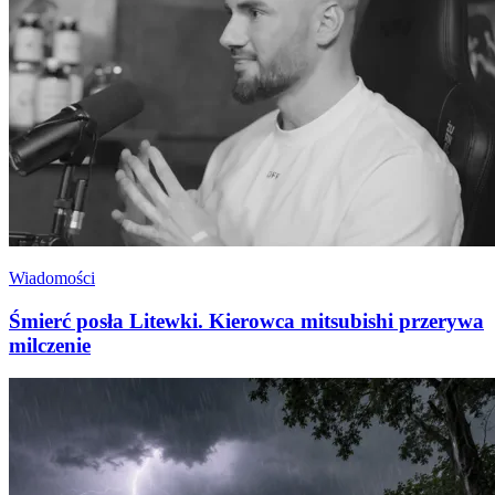
Wiadomości
Śmierć posła Litewki. Kierowca mitsubishi przerywa
milczenie