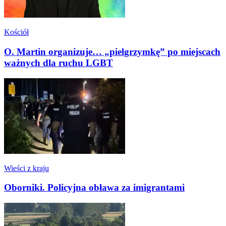
Kościół
O. Martin organizuje… „pielgrzymkę” po miejscach
ważnych dla ruchu LGBT
Wieści z kraju
Oborniki. Policyjna obława za imigrantami