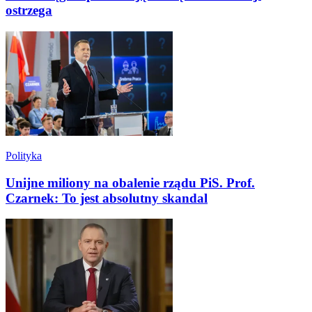
ostrzega
Polityka
Unijne miliony na obalenie rządu PiS. Prof.
Czarnek: To jest absolutny skandal