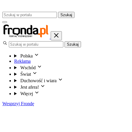
Szukaj
Szukaj
Polska
Reklama
Wschód
Świat
Duchowość i wiara
Jest afera!
Więcej
Wesprzyj Frondę