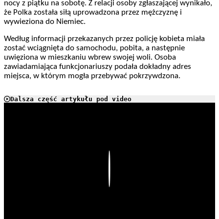
nocy z piątku na sobotę. Z relacji osoby zgłaszającej wynikało,
że Polka została siłą uprowadzona przez mężczyznę i
wywieziona do Niemiec.
Według informacji przekazanych przez policję kobieta miała
zostać wciągnięta do samochodu, pobita, a następnie
uwięziona w mieszkaniu wbrew swojej woli. Osoba
zawiadamiająca funkcjonariuszy podała dokładny adres
miejsca, w którym mogła przebywać pokrzywdzona.
Dalsza część artykułu pod video
Play