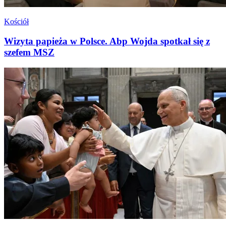
Kościół
Wizyta papieża w Polsce. Abp Wojda spotkał się z
szefem MSZ