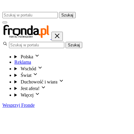
Szukaj
Szukaj
Polska
Reklama
Wschód
Świat
Duchowość i wiara
Jest afera!
Więcej
Wesprzyj Frondę