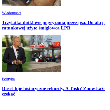
Wiadomości
Trzylatka dotkliwie pogryziona przez psa. Do akcji
ratunkowej użyto śmigłowca LPR
Polityka
Diesel bije historyczne rekordy. A Tusk? Znów każe
czekać