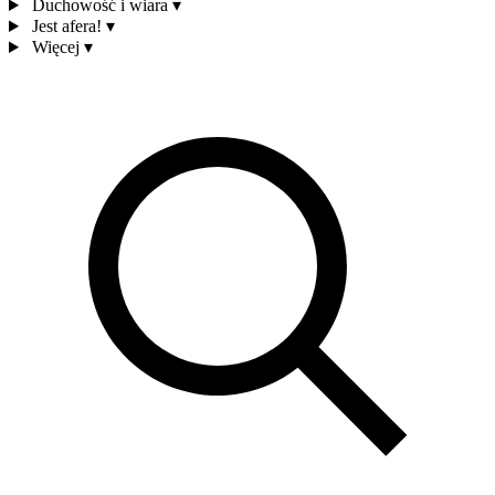
Duchowość i wiara
▾
Jest afera!
▾
Więcej
▾