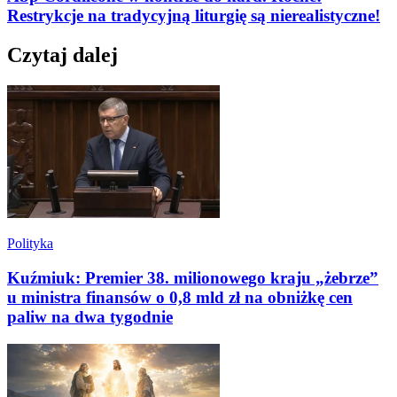
Restrykcje na tradycyjną liturgię są nierealistyczne!
Czytaj dalej
Polityka
Kuźmiuk: Premier 38. milionowego kraju „żebrze”
u ministra finansów o 0,8 mld zł na obniżkę cen
paliw na dwa tygodnie