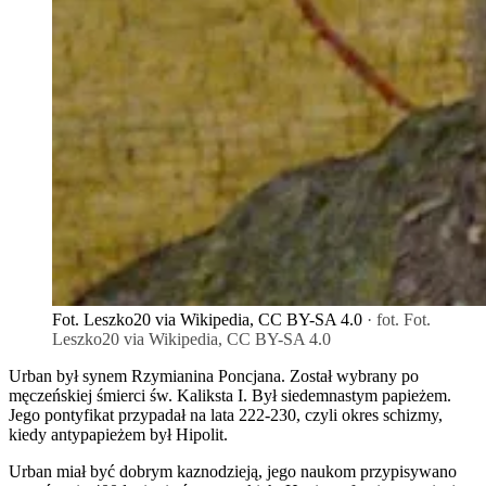
Fot. Leszko20 via Wikipedia, CC BY-SA 4.0
· fot. Fot.
Leszko20 via Wikipedia, CC BY-SA 4.0
Urban był synem Rzymianina Poncjana. Został wybrany po
męczeńskiej śmierci św. Kaliksta I. Był siedemnastym papieżem.
Jego pontyfikat przypadał na lata 222-230, czyli okres schizmy,
kiedy antypapieżem był Hipolit.
Urban miał być dobrym kaznodzieją, jego naukom przypisywano