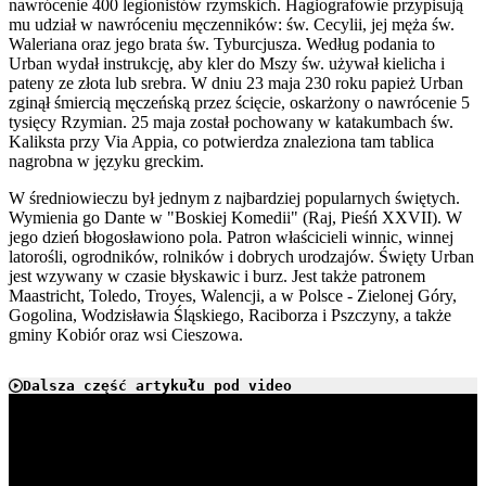
nawrócenie 400 legionistów rzymskich. Hagiografowie przypisują
mu udział w nawróceniu męczenników: św. Cecylii, jej męża św.
Waleriana oraz jego brata św. Tyburcjusza. Według podania to
Urban wydał instrukcję, aby kler do Mszy św. używał kielicha i
pateny ze złota lub srebra. W dniu 23 maja 230 roku papież Urban
zginął śmiercią męczeńską przez ścięcie, oskarżony o nawrócenie 5
tysięcy Rzymian. 25 maja został pochowany w katakumbach św.
Kaliksta przy Via Appia, co potwierdza znaleziona tam tablica
nagrobna w języku greckim.
W średniowieczu był jednym z najbardziej popularnych świętych.
Wymienia go Dante w "Boskiej Komedii" (Raj, Pieśń XXVII). W
jego dzień błogosławiono pola. Patron właścicieli winnic, winnej
latorośli, ogrodników, rolników i dobrych urodzajów. Święty Urban
jest wzywany w czasie błyskawic i burz. Jest także patronem
Maastricht, Toledo, Troyes, Walencji, a w Polsce - Zielonej Góry,
Gogolina, Wodzisławia Śląskiego, Raciborza i Pszczyny, a także
gminy Kobiór oraz wsi Cieszowa.
Dalsza część artykułu pod video