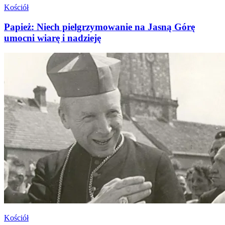
Kościół
Papież: Niech pielgrzymowanie na Jasną Górę
umocni wiarę i nadzieję
Kościół