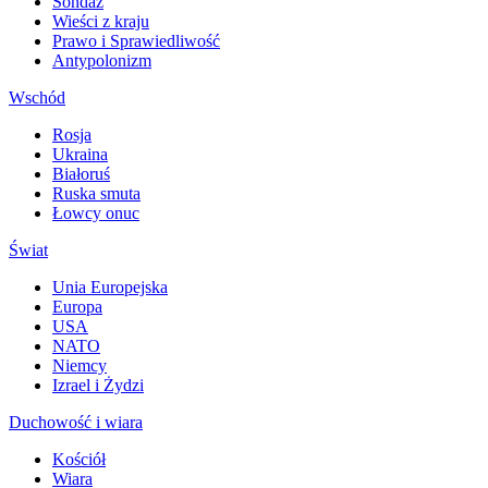
Sondaż
Wieści z kraju
Prawo i Sprawiedliwość
Antypolonizm
Wschód
Rosja
Ukraina
Białoruś
Ruska smuta
Łowcy onuc
Świat
Unia Europejska
Europa
USA
NATO
Niemcy
Izrael i Żydzi
Duchowość i wiara
Kościół
Wiara