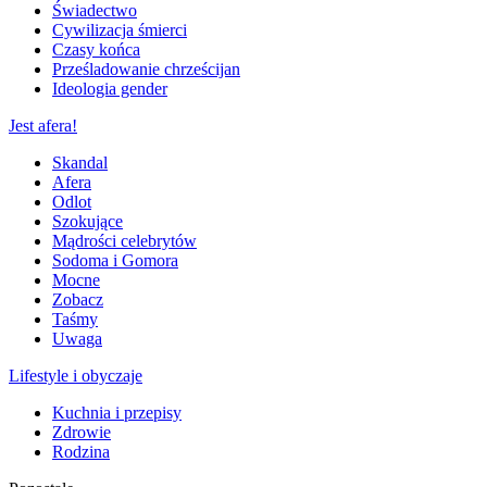
Świadectwo
Cywilizacja śmierci
Czasy końca
Prześladowanie chrześcijan
Ideologia gender
Jest afera!
Skandal
Afera
Odlot
Szokujące
Mądrości celebrytów
Sodoma i Gomora
Mocne
Zobacz
Taśmy
Uwaga
Lifestyle i obyczaje
Kuchnia i przepisy
Zdrowie
Rodzina