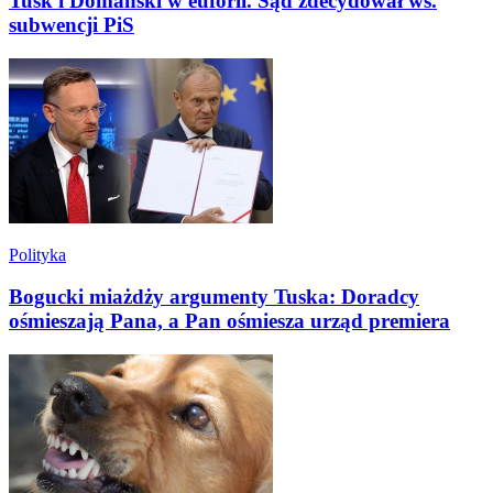
Tusk i Domański w euforii. Sąd zdecydował ws.
subwencji PiS
Polityka
Bogucki miażdży argumenty Tuska: Doradcy
ośmieszają Pana, a Pan ośmiesza urząd premiera