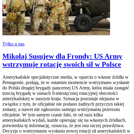
Tylko u nas
Mikołaj Susujew dla Frondy: US Army
wstrzymuje rotację swoich sił w Polsce
Amerykańskie specjalistyczne media, w oparciu o własne źródła w
Pentagonie, podają, że w ostatnim momencie wstrzymano wysłanie
do Polski drugiej brygady pancernej US Army, która miała zastąpić
trzecią brygadę w ramach 9-miesięcznej rotacyjnej obecności
amerykańskiej w naszym kraju. Sytuacja pozostaje niejasna w
związku z tym, że oficjalnie nie podano żadnych przyczyn takiej
zmiany, a nawet nie ogłoszono samego wstrzymania przerzutu
oficjalnie. W tym samym czasie fakt, że od razu kilka
amerykańskich wydań, każde opierając się na własnych źródłach,
potwierdza tę informację, oznacza, że jest ona raczej prawdziwa.
Decyzja o wstrzymaniu wysłania nowej rotacji sił amerykańskich w