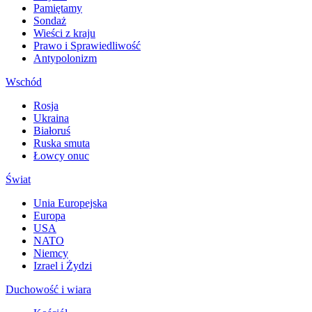
Pamiętamy
Sondaż
Wieści z kraju
Prawo i Sprawiedliwość
Antypolonizm
Wschód
Rosja
Ukraina
Białoruś
Ruska smuta
Łowcy onuc
Świat
Unia Europejska
Europa
USA
NATO
Niemcy
Izrael i Żydzi
Duchowość i wiara