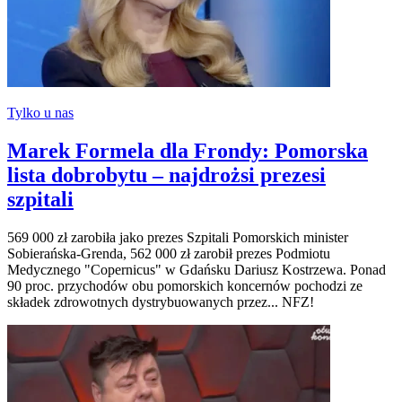
Tylko u nas
Marek Formela dla Frondy: Pomorska
lista dobrobytu – najdrożsi prezesi
szpitali
569 000 zł zarobiła jako prezes Szpitali Pomorskich minister
Sobierańska-Grenda, 562 000 zł zarobił prezes Podmiotu
Medycznego "Copernicus" w Gdańsku Dariusz Kostrzewa. Ponad
90 proc. przychodów obu pomorskich koncernów pochodzi ze
składek zdrowotnych dystrybuowanych przez... NFZ!