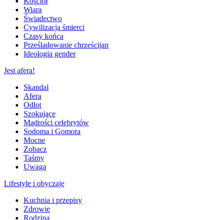
Kościół
Wiara
Świadectwo
Cywilizacja śmierci
Czasy końca
Prześladowanie chrześcijan
Ideologia gender
Jest afera!
Skandal
Afera
Odlot
Szokujące
Mądrości celebrytów
Sodoma i Gomora
Mocne
Zobacz
Taśmy
Uwaga
Lifestyle i obyczaje
Kuchnia i przepisy
Zdrowie
Rodzina