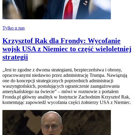
Tylko u nas
Krzysztof Rak dla Frondy: Wycofanie
wojsk USA z Niemiec to część wieloletniej
strategii
„Jest to zgodne z dwoma strategiami, bezpieczeństwa i obrony,
opracowanymi niedawno przez administrację Trumpa. Nawiązują
one do koncepcji strategicznych poprzednich administracji
waszyngtońskich, postulujących ograniczenie zaangażowania
amerykańskiego na świecie” – mówi w rozmowie z portalem
Fronda.pl główny analityk w Instytucie Zachodnim Krzysztof Rak,
komentując zapowiedź wycofania części żołnierzy USA z Niemiec.