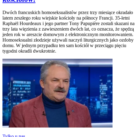
Dwóch francuskich homoseksualistów przez trzy miesiące okradało
latem zeszłego roku wiejskie kościoły na północy Francji. 35-letni
Raphaël Hourdeaux i jego partner Tony Papupière zostali skazani na
trzy lata więzienia z zawieszeniem dwóch lat, co oznacza, że spędzą
jeden rok w areszcie domowym z elektronicznym monitorowaniem.
Homoseksualni złodzieje używali naczyń liturgicznych jako ozdoby
domu. W jednym przypadku ten sam kościół w przeciągu pięciu
tygodni okradli dwukrotnie.
Tylko u nas