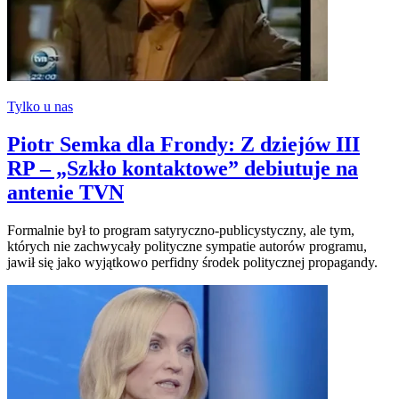
Tylko u nas
Piotr Semka dla Frondy: Z dziejów III
RP – „Szkło kontaktowe” debiutuje na
antenie TVN
Formalnie był to program satyryczno-publicystyczny, ale tym,
których nie zachwycały polityczne sympatie autorów programu,
jawił się jako wyjątkowo perfidny środek politycznej propagandy.