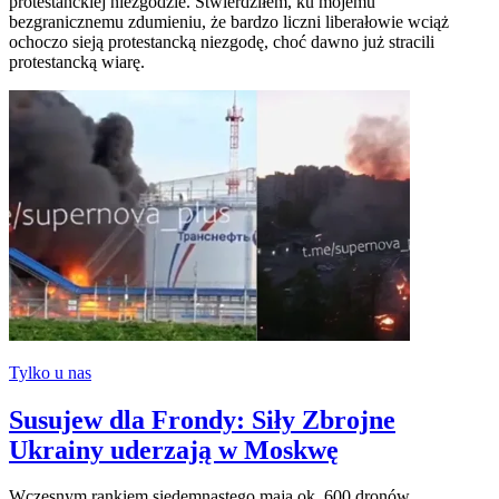
protestanckiej niezgodzie. Stwierdziłem, ku mojemu
bezgranicznemu zdumieniu, że bardzo liczni liberałowie wciąż
ochoczo sieją protestancką niezgodę, choć dawno już stracili
protestancką wiarę.
Tylko u nas
Susujew dla Frondy: Siły Zbrojne
Ukrainy uderzają w Moskwę
Wczesnym rankiem siedemnastego maja ok. 600 dronów