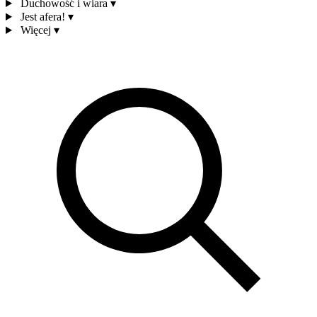
Duchowość i wiara
▾
Jest afera!
▾
Więcej
▾