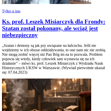
Tylko u nas
Ks. prof. Leszek Misiarczyk dla Frondy:
Szatan został pokonany, ale wciąż jest
niebezpieczny
„Szatan i demony są jak psy uwiązane na łańcuchu. Jeśli nie
wejdziemy w ich obszar oddziaływania, to one nam nic nie zrobią.
Nie mogą zrobić więcej niż Pan Bóg im na to pozwala. Problem
pojawia się wtedy, kiedy człowiek sam wystawia się na ich
działanie” – mówi ks. prof. Leszek Misiarczyk z Wydziału Nauk
Historycznych UKSW w Warszawie. (Wywiad pierwotnie ukazał
się: 07.04.2023)