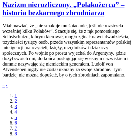
Nazizm nierozliczony. „Polakożerca” –
historia bezkarnego zbrodniarza
Miał mawiać, że „nie smakuje mu śniadanie, jeśli nie rozstrzela
wcześniej kilku Polaków”. Szacuje się, że z rąk pomorskiego
Selbstschutzu, którym kierował, mogło zginąć nawet dwadzieścia,
trzydzieści tysięcy osób, przede wszystkim reprezentantów polskiej
inteligencji: nauczycieli, księży, urzędników i działaczy
społecznych. Po wojnie po prostu wyjechał do Argentyny, gdzie
dożył swoich dni, do końca posługując się własnym nazwiskiem i
dumnie nazywając się niemieckim generałem. Ludolf von
Alvensleben nigdy nie został ukarany za swoje zbrodnie. Tym
bardziej nie można dopuścić, by o tych zbrodniach zapomniano.
«
‹
1
2
3
4
5
6
7
8