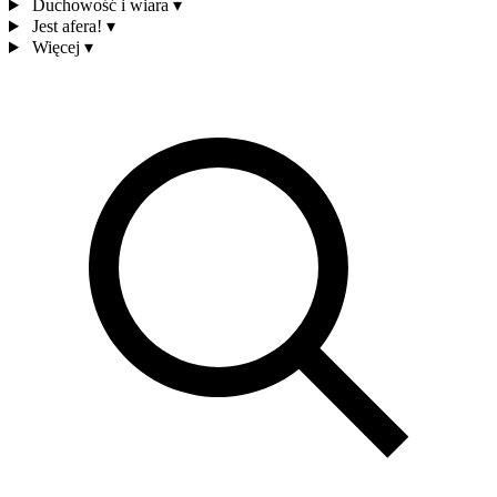
Duchowość i wiara
▾
Jest afera!
▾
Więcej
▾