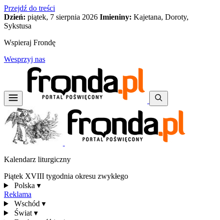
Przejdź do treści
Dzień:
piątek, 7 sierpnia 2026
Imieniny:
Kajetana, Doroty,
Sykstusa
Wspieraj Frondę
Wesprzyj nas
Kalendarz liturgiczny
Piątek XVIII tygodnia okresu zwykłego
Polska
▾
Reklama
Wschód
▾
Świat
▾