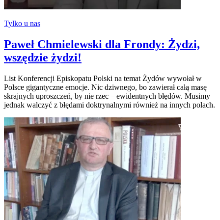
Tylko u nas
Paweł Chmielewski dla Frondy: Żydzi,
wszędzie żydzi!
List Konferencji Episkopatu Polski na temat Żydów wywołał w
Polsce gigantyczne emocje. Nic dziwnego, bo zawierał całą masę
skrajnych uproszczeń, by nie rzec – ewidentnych błędów. Musimy
jednak walczyć z błędami doktrynalnymi również na innych polach.