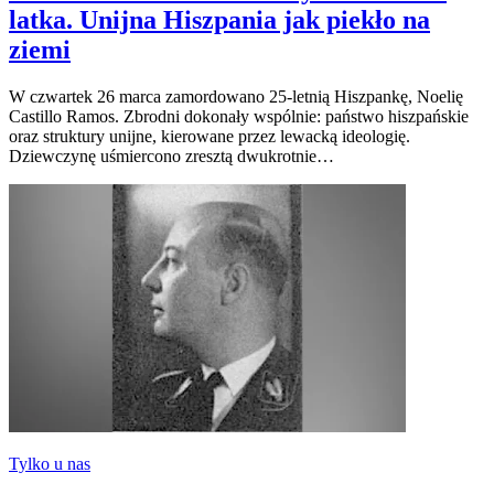
latka. Unijna Hiszpania jak piekło na
ziemi
W czwartek 26 marca zamordowano 25-letnią Hiszpankę, Noelię
Castillo Ramos. Zbrodni dokonały wspólnie: państwo hiszpańskie
oraz struktury unijne, kierowane przez lewacką ideologię.
Dziewczynę uśmiercono zresztą dwukrotnie…
Tylko u nas