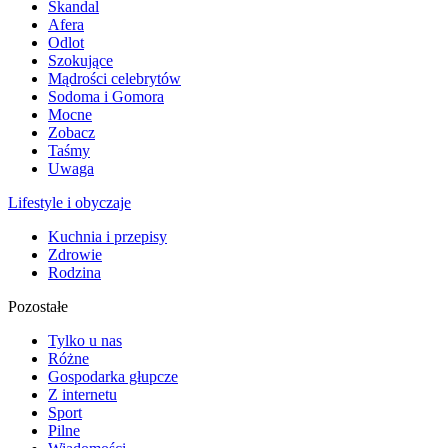
Skandal
Afera
Odlot
Szokujące
Mądrości celebrytów
Sodoma i Gomora
Mocne
Zobacz
Taśmy
Uwaga
Lifestyle i obyczaje
Kuchnia i przepisy
Zdrowie
Rodzina
Pozostałe
Tylko u nas
Różne
Gospodarka głupcze
Z internetu
Sport
Pilne