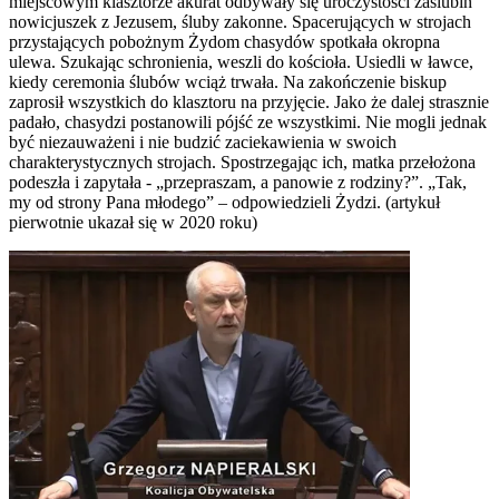
miejscowym klasztorze akurat odbywały się uroczystości zaślubin
nowicjuszek z Jezusem, śluby zakonne. Spacerujących w strojach
przystających pobożnym Żydom chasydów spotkała okropna
ulewa. Szukając schronienia, weszli do kościoła. Usiedli w ławce,
kiedy ceremonia ślubów wciąż trwała. Na zakończenie biskup
zaprosił wszystkich do klasztoru na przyjęcie. Jako że dalej strasznie
padało, chasydzi postanowili pójść ze wszystkimi. Nie mogli jednak
być niezauważeni i nie budzić zaciekawienia w swoich
charakterystycznych strojach. Spostrzegając ich, matka przełożona
podeszła i zapytała - „przepraszam, a panowie z rodziny?”. „Tak,
my od strony Pana młodego” – odpowiedzieli Żydzi. (artykuł
pierwotnie ukazał się w 2020 roku)