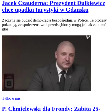
Jacek Czauderna: Prezydent Dulkiewicz
chce upadku turystyki w Gdańsku
Zaczyna się budzić demokracja bezpośrednia w Polsce. Te procesy
pokazują, że społeczeństwo i przedsiębiorcy mogą jednak zabierać
głos.
Tylko u nas
P. Chmielewski dla Frondy: Zabita 25-