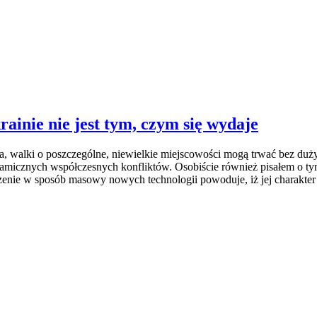
ainie nie jest tym, czym się wydaje
ata, walki o poszczególne, niewielkie miejscowości mogą trwać bez duży
micznych współczesnych konfliktów. Osobiście również pisałem o tym k
enie w sposób masowy nowych technologii powoduje, iż jej charakter s