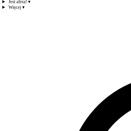
Jest afera!
▾
Więcej
▾