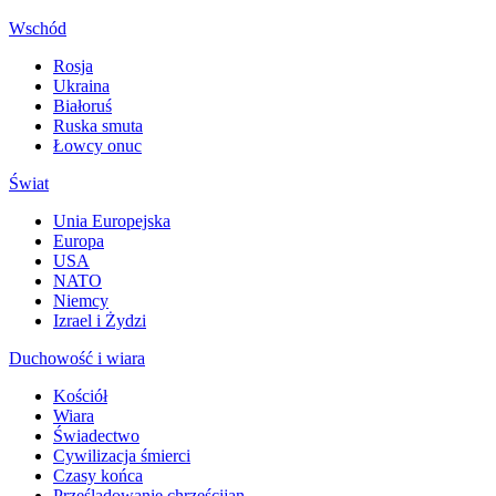
Wschód
Rosja
Ukraina
Białoruś
Ruska smuta
Łowcy onuc
Świat
Unia Europejska
Europa
USA
NATO
Niemcy
Izrael i Żydzi
Duchowość i wiara
Kościół
Wiara
Świadectwo
Cywilizacja śmierci
Czasy końca
Prześladowanie chrześcijan