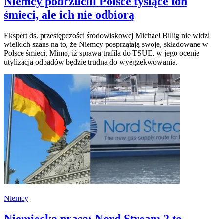
Niemcy podrzucili Polsce tysiące ton
śmieci, ale ich nie odbiorą
Ekspert ds. przestępczości środowiskowej Michael Billig nie widzi
wielkich szans na to, że Niemcy posprzątają swoje, składowane w
Polsce śmieci. Mimo, iż sprawa trafiła do TSUE, w jego ocenie
utylizacja odpadów będzie trudna do wyegzekwowania.
Niemcy
Niemiecka prasa: Nord Stream 2 to