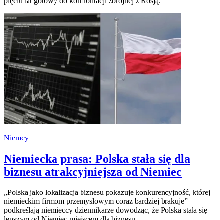
pięciu lat gotowy do konfrontacji zbrojnej z Rosją.
Niemcy
Niemiecka prasa: Polska stała się dla
biznesu atrakcyjniejsza od Niemiec
„Polska jako lokalizacja biznesu pokazuje konkurencyjność, której
niemieckim firmom przemysłowym coraz bardziej brakuje” –
podkreślają niemieccy dziennikarze dowodząc, że Polska stała się
lepszym od Niemiec miejscem dla biznesu.