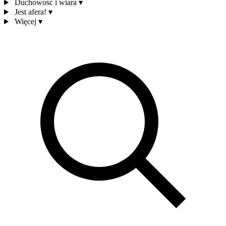
Duchowość i wiara
▾
Jest afera!
▾
Więcej
▾