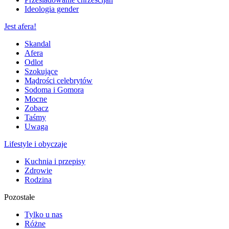
Ideologia gender
Jest afera!
Skandal
Afera
Odlot
Szokujące
Mądrości celebrytów
Sodoma i Gomora
Mocne
Zobacz
Taśmy
Uwaga
Lifestyle i obyczaje
Kuchnia i przepisy
Zdrowie
Rodzina
Pozostałe
Tylko u nas
Różne