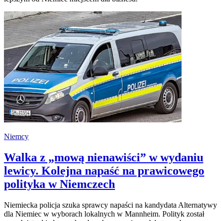
Niemcy
Walka z „mową nienawiści” w wydaniu
lewicy. Kolejna napaść na prawicowego
polityka w Niemczech
Niemiecka policja szuka sprawcy napaści na kandydata Alternatywy
dla Niemiec w wyborach lokalnych w Mannheim. Polityk został