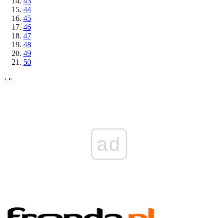
43
44
45
46
47
48
49
50
›
»
ad