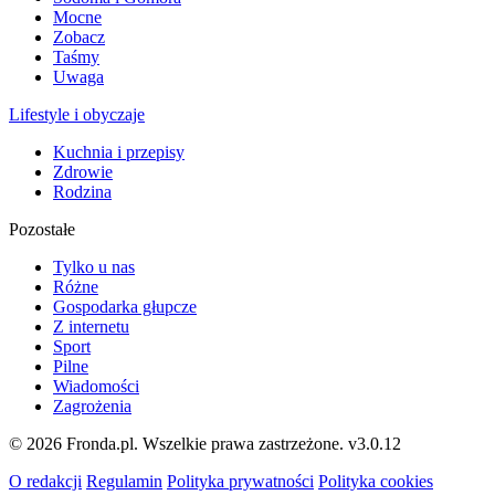
Mocne
Zobacz
Taśmy
Uwaga
Lifestyle i obyczaje
Kuchnia i przepisy
Zdrowie
Rodzina
Pozostałe
Tylko u nas
Różne
Gospodarka głupcze
Z internetu
Sport
Pilne
Wiadomości
Zagrożenia
© 2026 Fronda.pl. Wszelkie prawa zastrzeżone.
v3.0.12
O redakcji
Regulamin
Polityka prywatności
Polityka cookies