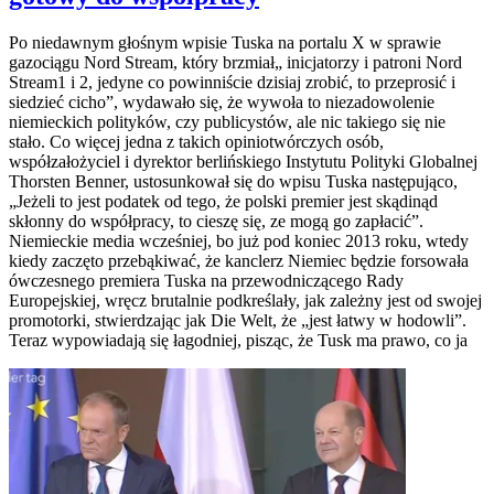
Po niedawnym głośnym wpisie Tuska na portalu X w sprawie
gazociągu Nord Stream, który brzmiał„ inicjatorzy i patroni Nord
Stream1 i 2, jedyne co powinniście dzisiaj zrobić, to przeprosić i
siedzieć cicho”, wydawało się, że wywoła to niezadowolenie
niemieckich polityków, czy publicystów, ale nic takiego się nie
stało. Co więcej jedna z takich opiniotwórczych osób,
współzałożyciel i dyrektor berlińskiego Instytutu Polityki Globalnej
Thorsten Benner, ustosunkował się do wpisu Tuska następująco,
„Jeżeli to jest podatek od tego, że polski premier jest skądinąd
skłonny do współpracy, to cieszę się, ze mogą go zapłacić”.
Niemieckie media wcześniej, bo już pod koniec 2013 roku, wtedy
kiedy zaczęto przebąkiwać, że kanclerz Niemiec będzie forsowała
ówczesnego premiera Tuska na przewodniczącego Rady
Europejskiej, wręcz brutalnie podkreślały, jak zależny jest od swojej
promotorki, stwierdzając jak Die Welt, że „jest łatwy w hodowli”.
Teraz wypowiadają się łagodniej, pisząc, że Tusk ma prawo, co ja