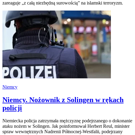
zareaguje „z całą niezbędną surowością” na islamski terroryzm.
Niemcy
Niemcy. Nożownik z Solingen w rękach
policji
Niemiecka policja zatrzymała mężczyznę podejrzanego o dokonanie
ataku nożem w Solingen. Jak poinformował Herbert Reul, minister
spraw wewnętrznych Nadrenii Północnej-Westfalii, podejrzany