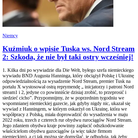
Niemcy
Kuźmiuk o wpisie Tuska ws. Nord Stream
2: Szkoda, że nie był taki ostry wcześniej!
1. Kilka dni po wywiadzie dla Die Welt, byłego szefa niemieckiego
wywiadu BND Augusta Hanninga, który obciążył Polskę i Ukrainę
odpowiedzialnością za wysadzenie Nord Stream, premier Tusk na
portalu X wystosował ostrą reprymendę „ inicjatorzy i patroni Nord
stream1 i 2, jedyne co powinniście dzisiaj zrobić, to przeprosić i
siedzieć cicho”. Przypomnijmy, że w poprzednim tygodniu we
wspomnianej niemieckiej gazecie, jak gdyby nigdy nic, ukazał się
wywiad z Hanningem, w którym oskarżył on Ukrainę, która we
współpracy z Polską, miała doprowadzić do wysadzenia w maju
2022 roku, trzech z czterech rur obydwu rurociągów Nord Stream.
Jego zdaniem obydwa kraje powinny zapłacić odszkodowanie
właścicielom obydwu gazociągów (a więc także firmom
niemieckim), a ci jak można się domyślać, je odbudują, tak żeby