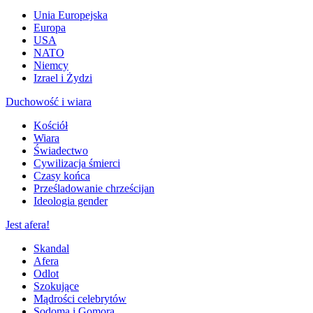
Unia Europejska
Europa
USA
NATO
Niemcy
Izrael i Żydzi
Duchowość i wiara
Kościół
Wiara
Świadectwo
Cywilizacja śmierci
Czasy końca
Prześladowanie chrześcijan
Ideologia gender
Jest afera!
Skandal
Afera
Odlot
Szokujące
Mądrości celebrytów
Sodoma i Gomora