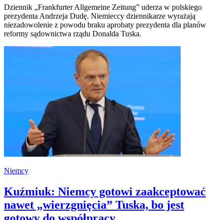
Dziennik „Frankfurter Allgemeine Zeitung” uderza w polskiego
prezydenta Andrzeja Dudę. Niemieccy dziennikarze wyrażają
niezadowolenie z powodu braku aprobaty prezydenta dla planów
reformy sądownictwa rządu Donalda Tuska.
Niemcy
Kuźmiuk: Niemcy gotowi zaakceptować
nawet „wierzgnięcia” Tuska, bo jest
gotowy do współpracy