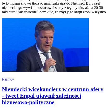
było można znowu tłoczyć nimi ruski gaz do Niemiec. Były szef
niemieckiego wywiadu oszacował starty z tego tytułu, aż na 20-30
mld euro i jak stwierdził oczekuje, że rząd jego kraju zrobi wszystko
Niemcy
Niemiecki wicekanclerz w centrum afery
- tweet Enpal ujawnił zależności
biznesowo-polityczne