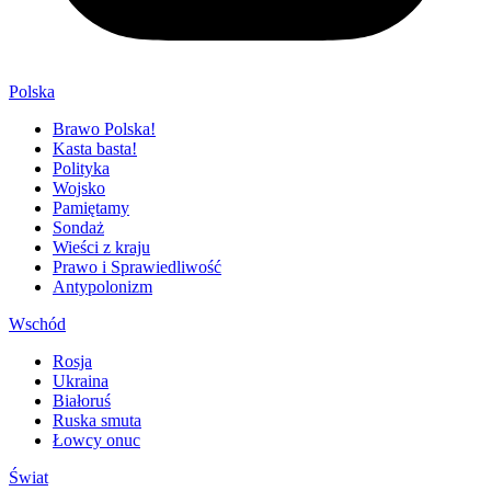
Polska
Brawo Polska!
Kasta basta!
Polityka
Wojsko
Pamiętamy
Sondaż
Wieści z kraju
Prawo i Sprawiedliwość
Antypolonizm
Wschód
Rosja
Ukraina
Białoruś
Ruska smuta
Łowcy onuc
Świat