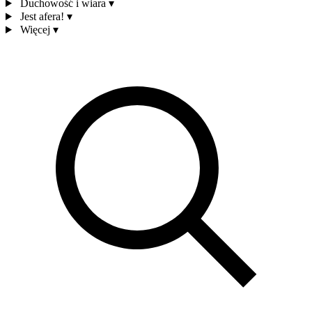
Duchowość i wiara
▾
Jest afera!
▾
Więcej
▾