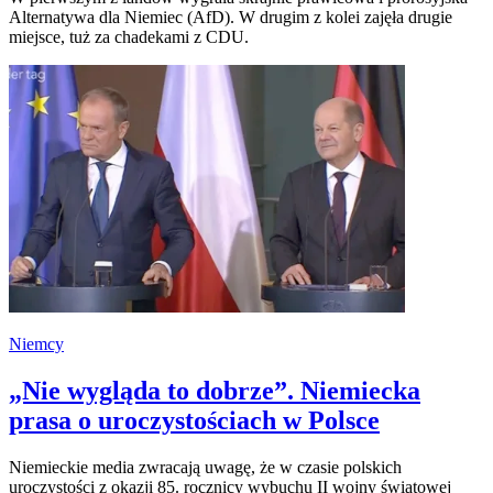
Alternatywa dla Niemiec (AfD). W drugim z kolei zajęła drugie
miejsce, tuż za chadekami z CDU.
Niemcy
„Nie wygląda to dobrze”. Niemiecka
prasa o uroczystościach w Polsce
Niemieckie media zwracają uwagę, że w czasie polskich
uroczystości z okazji 85. rocznicy wybuchu II wojny światowej