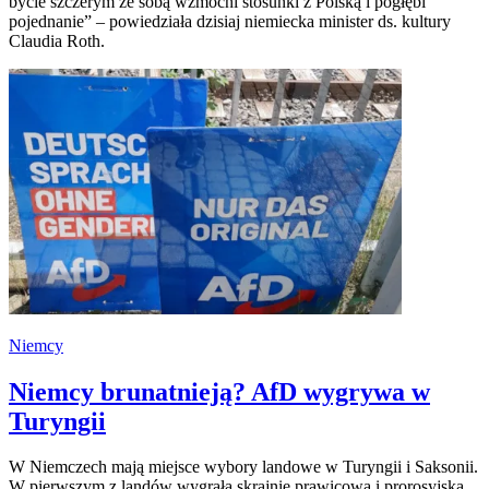
bycie szczerym ze sobą wzmocni stosunki z Polską i pogłębi
pojednanie” – powiedziała dzisiaj niemiecka minister ds. kultury
Claudia Roth.
Niemcy
Niemcy brunatnieją? AfD wygrywa w
Turyngii
W Niemczech mają miejsce wybory landowe w Turyngii i Saksonii.
W pierwszym z landów wygrała skrajnie prawicowa i prorosyjska