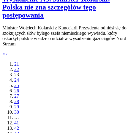
Polska nie zna szczegółów tego
postępowania
Minister Wojciech Kolarski z Kancelarii Prezydenta odniósł się do
szokujących słów byłego szefa niemieckiego wywiadu, który
oskarżył polskie władze o udział w wysadzeniu gazociągów Nord
Stream.
«
‹
21
22
23
24
25
26
27
28
29
30
…
41
42