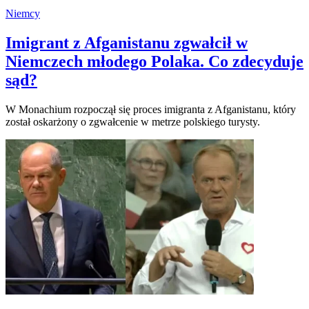
Niemcy
Imigrant z Afganistanu zgwałcił w
Niemczech młodego Polaka. Co zdecyduje
sąd?
W Monachium rozpoczął się proces imigranta z Afganistanu, który
został oskarżony o zgwałcenie w metrze polskiego turysty.