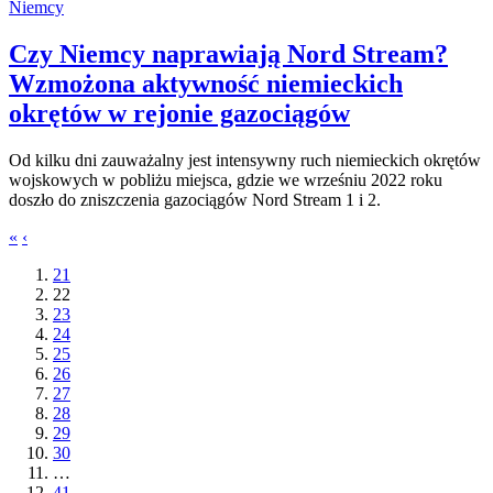
Niemcy
Czy Niemcy naprawiają Nord Stream?
Wzmożona aktywność niemieckich
okrętów w rejonie gazociągów
Od kilku dni zauważalny jest intensywny ruch niemieckich okrętów
wojskowych w pobliżu miejsca, gdzie we wrześniu 2022 roku
doszło do zniszczenia gazociągów Nord Stream 1 i 2.
«
‹
21
22
23
24
25
26
27
28
29
30
…
41