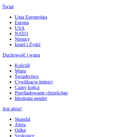
Świat
Unia Europejska
Europa
USA
NATO
Niemcy
Izrael i Żydzi
Duchowość i wiara
Kościół
Wiara
Świadectwo
Cywilizacja śmierci
Czasy końca
Prześladowanie chrześcijan
Ideologia gender
Jest afera!
Skandal
Afera
Odlot
Szokujące