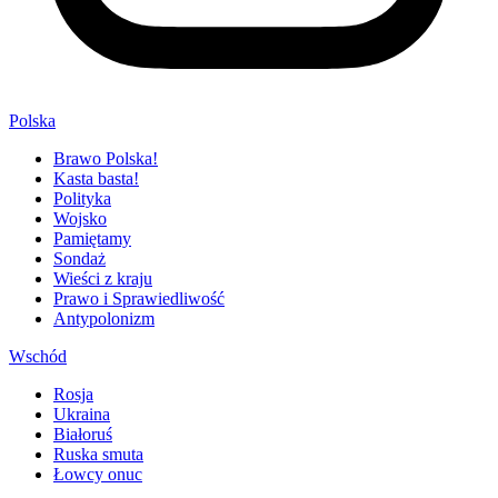
Polska
Brawo Polska!
Kasta basta!
Polityka
Wojsko
Pamiętamy
Sondaż
Wieści z kraju
Prawo i Sprawiedliwość
Antypolonizm
Wschód
Rosja
Ukraina
Białoruś
Ruska smuta
Łowcy onuc