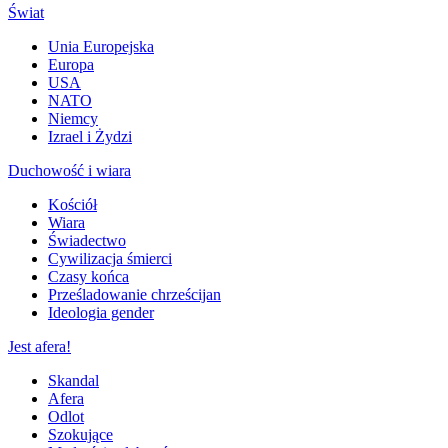
Świat
Unia Europejska
Europa
USA
NATO
Niemcy
Izrael i Żydzi
Duchowość i wiara
Kościół
Wiara
Świadectwo
Cywilizacja śmierci
Czasy końca
Prześladowanie chrześcijan
Ideologia gender
Jest afera!
Skandal
Afera
Odlot
Szokujące