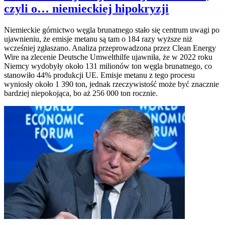
czyli o… niemieckiej hipokryzji
Niemieckie górnictwo węgla brunatnego stało się centrum uwagi po
ujawnieniu, że emisje metanu są tam o 184 razy wyższe niż
wcześniej zgłaszano. Analiza przeprowadzona przez Clean Energy
Wire na zlecenie Deutsche Umwelthilfe ujawniła, że w 2022 roku
Niemcy wydobyły około 131 milionów ton węgla brunatnego, co
stanowiło 44% produkcji UE. Emisje metanu z tego procesu
wyniosły około 1 390 ton, jednak rzeczywistość może być znacznie
bardziej niepokojąca, bo aż 256 000 ton rocznie.