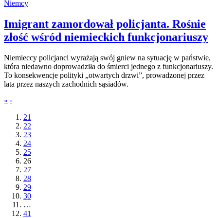
Niemcy
Imigrant zamordował policjanta. Rośnie
złość wśród niemieckich funkcjonariuszy
Niemieccy policjanci wyrażają swój gniew na sytuację w państwie,
która niedawno doprowadziła do śmierci jednego z funkcjonariuszy.
To konsekwencje polityki „otwartych drzwi”, prowadzonej przez
lata przez naszych zachodnich sąsiadów.
«
‹
21
22
23
24
25
26
27
28
29
30
…
41