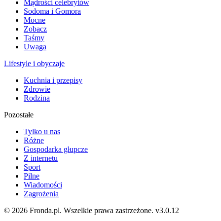
Mądrości celebrytów
Sodoma i Gomora
Mocne
Zobacz
Taśmy
Uwaga
Lifestyle i obyczaje
Kuchnia i przepisy
Zdrowie
Rodzina
Pozostałe
Tylko u nas
Różne
Gospodarka głupcze
Z internetu
Sport
Pilne
Wiadomości
Zagrożenia
© 2026 Fronda.pl. Wszelkie prawa zastrzeżone.
v3.0.12