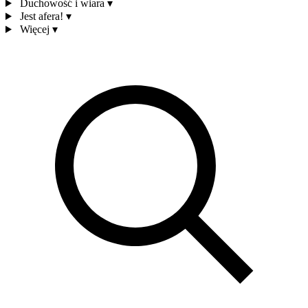
Duchowość i wiara
▾
Jest afera!
▾
Więcej
▾