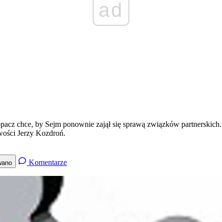
ad
acz chce, by Sejm ponownie zajął się sprawą związków partnerskich. P
wości Jerzy Kozdroń.
Komentarze
wano