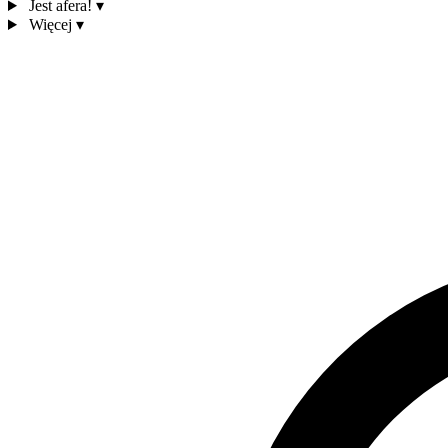
Jest afera!
▾
Więcej
▾