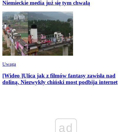
Niemieckie media już się tym chwalą
Uwaga
[Wideo ]Ulica jak z filmów fantasy zawisła nad
doliną. Niezwykły chiński most podbija internet
ad