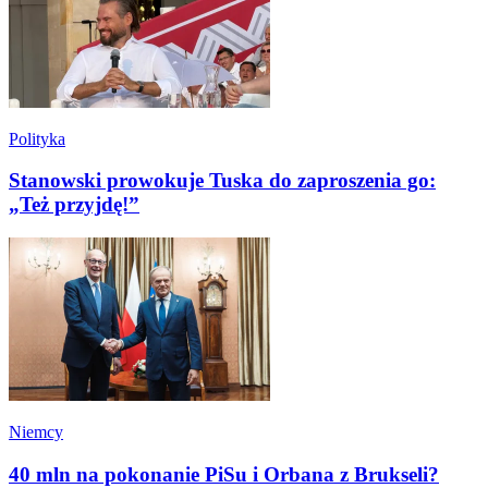
Polityka
Stanowski prowokuje Tuska do zaproszenia go:
„Też przyjdę!”
Niemcy
40 mln na pokonanie PiSu i Orbana z Brukseli?