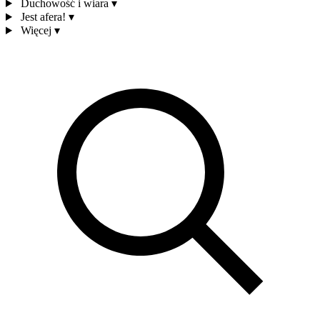
Duchowość i wiara
▾
Jest afera!
▾
Więcej
▾