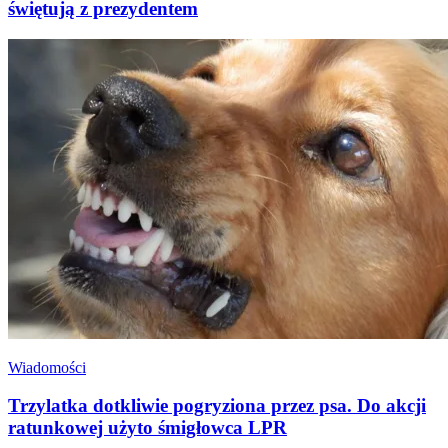
świętują z prezydentem
Wiadomości
Trzylatka dotkliwie pogryziona przez psa. Do akcji
ratunkowej użyto śmigłowca LPR