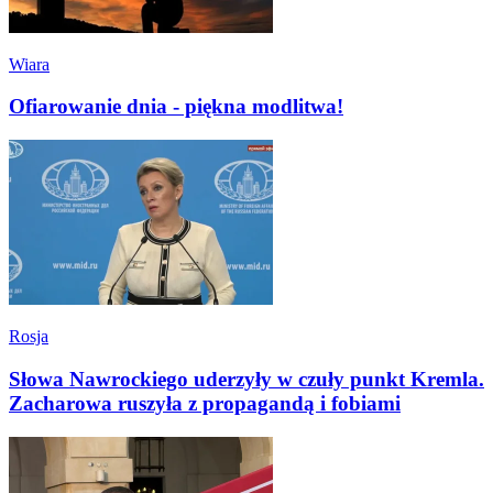
Wiara
Ofiarowanie dnia - piękna modlitwa!
Rosja
Słowa Nawrockiego uderzyły w czuły punkt Kremla.
Zacharowa ruszyła z propagandą i fobiami