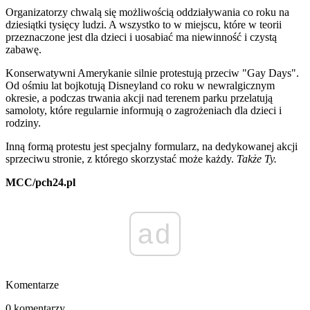
Organizatorzy chwalą się możliwością oddziaływania co roku na
dziesiątki tysięcy ludzi. A wszystko to w miejscu, które w teorii
przeznaczone jest dla dzieci i uosabiać ma niewinność i czystą
zabawę.
Konserwatywni Amerykanie silnie protestują przeciw "Gay Days".
Od ośmiu lat bojkotują Disneyland co roku w newralgicznym
okresie, a podczas trwania akcji nad terenem parku przelatują
samoloty, które regularnie informują o zagrożeniach dla dzieci i
rodziny.
Inną formą protestu jest specjalny formularz, na dedykowanej akcji
sprzeciwu stronie, z którego skorzystać może każdy.
Także Ty.
MCC/pch24.pl
ad
Komentarze
0 komentarzy