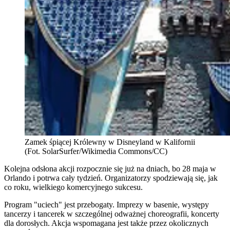
Zamek śpiącej Królewny w Disneyland w Kalifornii
(Fot. SolarSurfer/Wikimedia Commons/CC)
Kolejna odsłona akcji rozpocznie się już na dniach, bo 28 maja w
Orlando i potrwa cały tydzień. Organizatorzy spodziewają się, jak
co roku, wielkiego komercyjnego sukcesu.
Program "uciech" jest przebogaty. Imprezy w basenie, występy
tancerzy i tancerek w szczególnej odważnej choreografii, koncerty
dla dorosłych. Akcja wspomagana jest także przez okolicznych