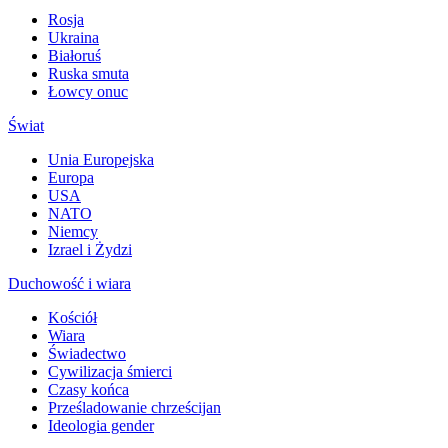
Rosja
Ukraina
Białoruś
Ruska smuta
Łowcy onuc
Świat
Unia Europejska
Europa
USA
NATO
Niemcy
Izrael i Żydzi
Duchowość i wiara
Kościół
Wiara
Świadectwo
Cywilizacja śmierci
Czasy końca
Prześladowanie chrześcijan
Ideologia gender