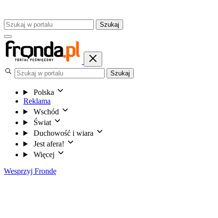
Szukaj
Szukaj
Polska
Reklama
Wschód
Świat
Duchowość i wiara
Jest afera!
Więcej
Wesprzyj Frondę