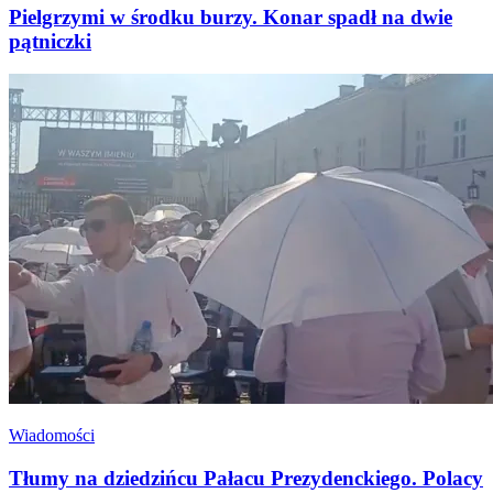
Pielgrzymi w środku burzy. Konar spadł na dwie
pątniczki
Wiadomości
Tłumy na dziedzińcu Pałacu Prezydenckiego. Polacy