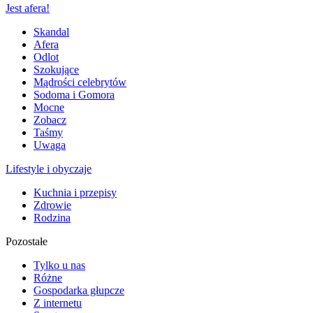
Jest afera!
Skandal
Afera
Odlot
Szokujące
Mądrości celebrytów
Sodoma i Gomora
Mocne
Zobacz
Taśmy
Uwaga
Lifestyle i obyczaje
Kuchnia i przepisy
Zdrowie
Rodzina
Pozostałe
Tylko u nas
Różne
Gospodarka głupcze
Z internetu