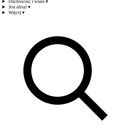
Duchowość i wiara
▾
Jest afera!
▾
Więcej
▾