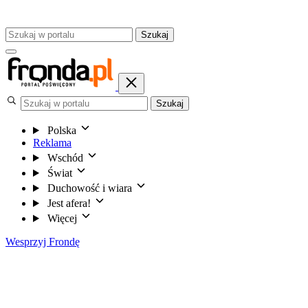
Szukaj
Szukaj
Polska
Reklama
Wschód
Świat
Duchowość i wiara
Jest afera!
Więcej
Wesprzyj Frondę