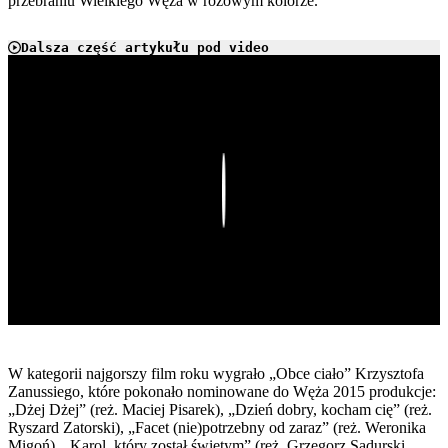
przebraniu Wielkiego Węża w różowym kolorze.
Dalsza część artykułu pod video
Play
W kategorii najgorszy film roku wygrało „Obce ciało” Krzysztofa
Zanussiego, które pokonało nominowane do Węża 2015 produkcje:
„Dżej Dżej” (reż. Maciej Pisarek), „Dzień dobry, kocham cię” (reż.
Ryszard Zatorski), „Facet (nie)potrzebny od zaraz” (reż. Weronika
Migoń), „Karol, który został świętym” (reż. Grzegorz Sadurski,