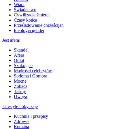
Wiara
Świadectwo
Cywilizacja śmierci
Czasy końca
Prześladowanie chrześcijan
Ideologia gender
Jest afera!
Skandal
Afera
Odlot
Szokujące
Mądrości celebrytów
Sodoma i Gomora
Mocne
Zobacz
Taśmy
Uwaga
Lifestyle i obyczaje
Kuchnia i przepisy
Zdrowie
Rodzina