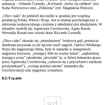
animacja – Orlando Corradi), „Kochanie, chyba cię zabiłem” (reż.
Kuba Nieścierow) oraz „Zbliżenia” (reż. Magdalena Piekorz).
„Obce ciało” do polskich kin trafiło w grudniu jest wspólną
produkcją Polski, Włoch i Rosji. Jest to dramat psychologiczny o
zderzeniu korporacyjnego cynizmu z młodzieńczym idealizmem. W
obsadzie znaleźli się: Agnieszka Grochowska, Agata Buzek,
Weronika Rosati oraz włoski aktor Riccardo Leonelli.
„Obce ciało” okazało się „triumfatorem” środowej gali, ponieważ
akademia przyznała za nie łącznie sześć nagród. Oprócz Wielkiego
Węża dla najgorszego filmu, były to statuetki w kategoriach:
najgorsza reżyseria, „żenujący film na ważny temat”, „najbardziej
żenująca scena” (akademia „doceniła” tę, w której bohaterka grana
przez Agnieszkę Grochowską „zabawia się z pejczykiem i męskimi
prostytutkami”), „występ poniżej talentu” (statuetka dla
Grochowskiej) oraz najgorszy scenariusz.
KZ/Tvp.info
ad