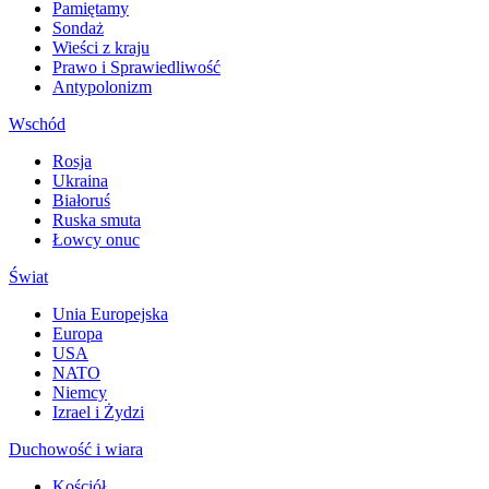
Pamiętamy
Sondaż
Wieści z kraju
Prawo i Sprawiedliwość
Antypolonizm
Wschód
Rosja
Ukraina
Białoruś
Ruska smuta
Łowcy onuc
Świat
Unia Europejska
Europa
USA
NATO
Niemcy
Izrael i Żydzi
Duchowość i wiara
Kościół