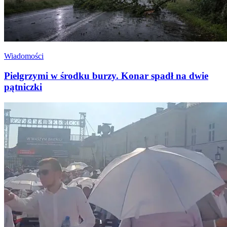
Wiadomości
Pielgrzymi w środku burzy. Konar spadł na dwie
pątniczki