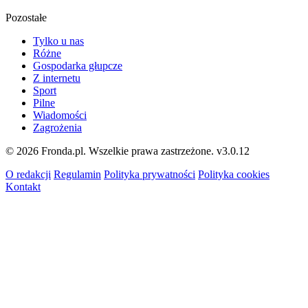
Pozostałe
Tylko u nas
Różne
Gospodarka głupcze
Z internetu
Sport
Pilne
Wiadomości
Zagrożenia
© 2026 Fronda.pl. Wszelkie prawa zastrzeżone.
v3.0.12
O redakcji
Regulamin
Polityka prywatności
Polityka cookies
Kontakt