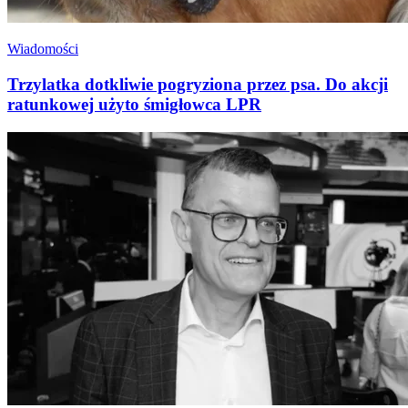
Wiadomości
Trzylatka dotkliwie pogryziona przez psa. Do akcji
ratunkowej użyto śmigłowca LPR