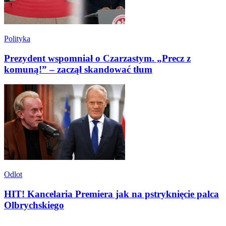
Polityka
Prezydent wspomniał o Czarzastym. „Precz z
komuną!” – zaczął skandować tłum
Odlot
HIT! Kancelaria Premiera jak na pstryknięcie palca
Olbrychskiego