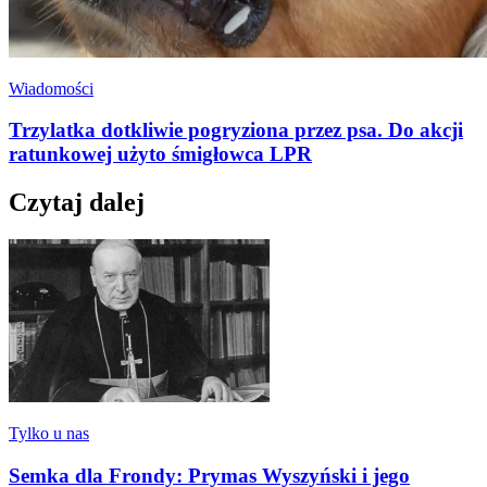
Wiadomości
Trzylatka dotkliwie pogryziona przez psa. Do akcji
ratunkowej użyto śmigłowca LPR
Czytaj dalej
Tylko u nas
Semka dla Frondy: Prymas Wyszyński i jego