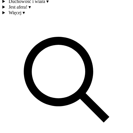
Duchowość i wiara
▾
Jest afera!
▾
Więcej
▾