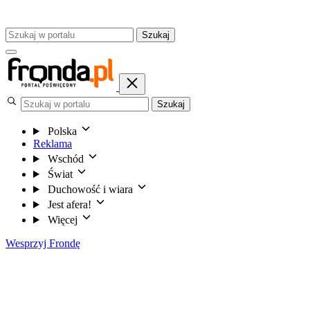
Szukaj
Szukaj
Polska
Reklama
Wschód
Świat
Duchowość i wiara
Jest afera!
Więcej
Wesprzyj Frondę