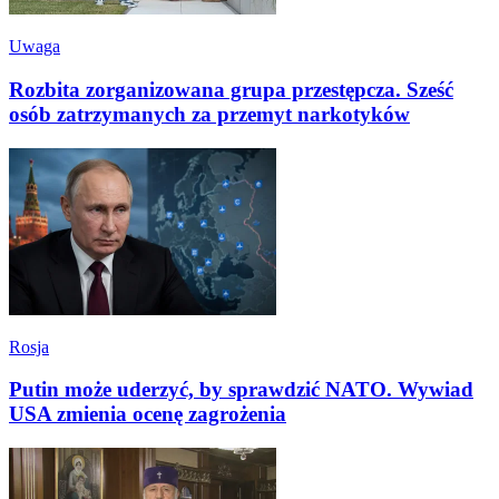
Uwaga
Rozbita zorganizowana grupa przestępcza. Sześć
osób zatrzymanych za przemyt narkotyków
Rosja
Putin może uderzyć, by sprawdzić NATO. Wywiad
USA zmienia ocenę zagrożenia