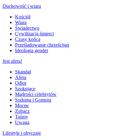
Duchowość i wiara
Kościół
Wiara
Świadectwo
Cywilizacja śmierci
Czasy końca
Prześladowanie chrześcijan
Ideologia gender
Jest afera!
Skandal
Afera
Odlot
Szokujące
Mądrości celebrytów
Sodoma i Gomora
Mocne
Zobacz
Taśmy
Uwaga
Lifestyle i obyczaje