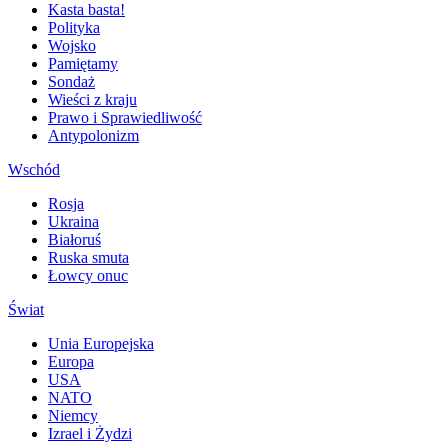
Kasta basta!
Polityka
Wojsko
Pamiętamy
Sondaż
Wieści z kraju
Prawo i Sprawiedliwość
Antypolonizm
Wschód
Rosja
Ukraina
Białoruś
Ruska smuta
Łowcy onuc
Świat
Unia Europejska
Europa
USA
NATO
Niemcy
Izrael i Żydzi