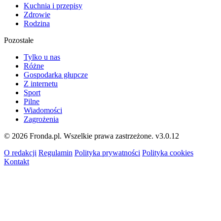
Kuchnia i przepisy
Zdrowie
Rodzina
Pozostałe
Tylko u nas
Różne
Gospodarka głupcze
Z internetu
Sport
Pilne
Wiadomości
Zagrożenia
© 2026 Fronda.pl. Wszelkie prawa zastrzeżone.
v3.0.12
O redakcji
Regulamin
Polityka prywatności
Polityka cookies
Kontakt