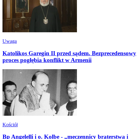
Uwaga
Katolikos Garegin II przed sądem. Bezprecedensowy
proces pogłębia konflikt w Armenii
Kościół
Bp Angelelli i o. Kolbe - „męczennicy braterstwa i