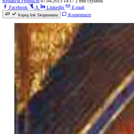
Redakcja Fronda.pl
07.04.2013 14:17
2 min czytania
Facebook
X
LinkedIn
E-mail
Komentarze
Kopiuj link
Skopiowano