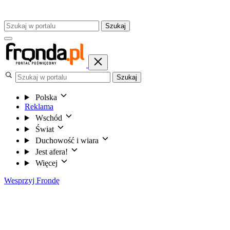
Szukaj
Szukaj
Polska
Reklama
Wschód
Świat
Duchowość i wiara
Jest afera!
Więcej
Wesprzyj Frondę