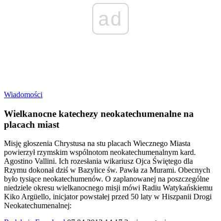
ad
Wiadomości
Wielkanocne katechezy neokatechumenalne na
placach miast
Misję głoszenia Chrystusa na stu placach Wiecznego Miasta
powierzył rzymskim wspólnotom neokatechumenalnym kard.
Agostino Vallini. Ich rozesłania wikariusz Ojca Świętego dla
Rzymu dokonał dziś w Bazylice św. Pawła za Murami. Obecnych
było tysiące neokatechumenów. O zaplanowanej na poszczególne
niedziele okresu wielkanocnego misji mówi Radiu Watykańskiemu
Kiko Argüello, inicjator powstałej przed 50 laty w Hiszpanii Drogi
Neokatechumenalnej: