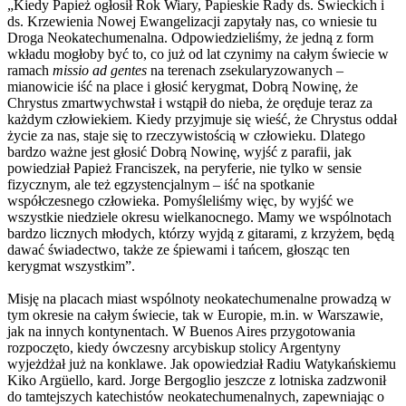
„Kiedy Papież ogłosił Rok Wiary, Papieskie Rady ds. Świeckich i
ds. Krzewienia Nowej Ewangelizacji zapytały nas, co wniesie tu
Droga Neokatechumenalna. Odpowiedzieliśmy, że jedną z form
wkładu mogłoby być to, co już od lat czynimy na całym świecie w
ramach
missio ad gentes
na terenach zsekularyzowanych –
mianowicie iść na place i głosić kerygmat, Dobrą Nowinę, że
Chrystus zmartwychwstał i wstąpił do nieba, że oręduje teraz za
każdym człowiekiem. Kiedy przyjmuje się wieść, że Chrystus oddał
życie za nas, staje się to rzeczywistością w człowieku. Dlatego
bardzo ważne jest głosić Dobrą Nowinę, wyjść z parafii, jak
powiedział Papież Franciszek, na peryferie, nie tylko w sensie
fizycznym, ale też egzystencjalnym – iść na spotkanie
współczesnego człowieka. Pomyśleliśmy więc, by wyjść we
wszystkie niedziele okresu wielkanocnego. Mamy we wspólnotach
bardzo licznych młodych, którzy wyjdą z gitarami, z krzyżem, będą
dawać świadectwo, także ze śpiewami i tańcem, głosząc ten
kerygmat wszystkim”.
Misję na placach miast wspólnoty neokatechumenalne prowadzą w
tym okresie na całym świecie, tak w Europie, m.in. w Warszawie,
jak na innych kontynentach. W Buenos Aires przygotowania
rozpoczęto, kiedy ówczesny arcybiskup stolicy Argentyny
wyjeżdżał już na konklawe. Jak opowiedział Radiu Watykańskiemu
Kiko Argüello, kard. Jorge Bergoglio jeszcze z lotniska zadzwonił
do tamtejszych katechistów neokatechumenalnych, zapewniając o