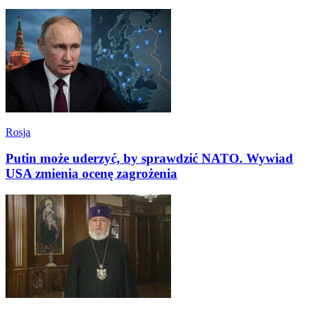
Rosja
Putin może uderzyć, by sprawdzić NATO. Wywiad
USA zmienia ocenę zagrożenia