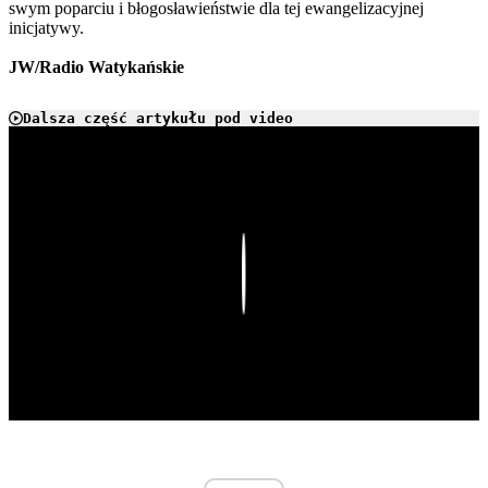
swym poparciu i błogosławieństwie dla tej ewangelizacyjnej
inicjatywy.
JW/Radio Watykańskie
Dalsza część artykułu pod video
Play