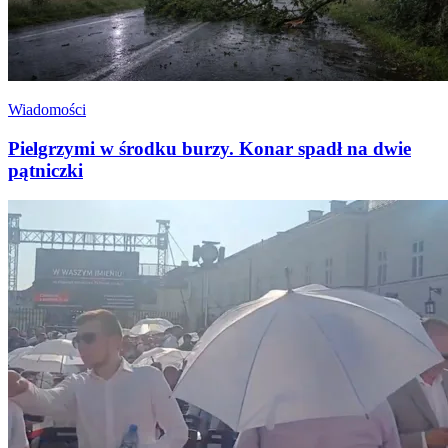
Wiadomości
Pielgrzymi w środku burzy. Konar spadł na dwie
pątniczki