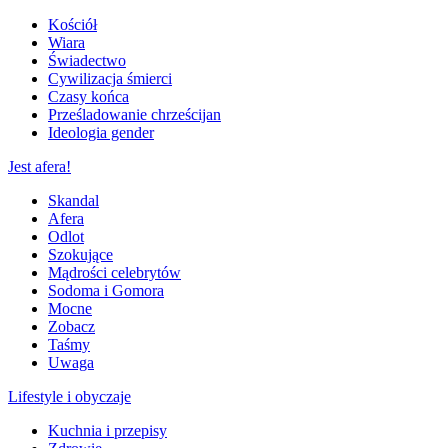
Kościół
Wiara
Świadectwo
Cywilizacja śmierci
Czasy końca
Prześladowanie chrześcijan
Ideologia gender
Jest afera!
Skandal
Afera
Odlot
Szokujące
Mądrości celebrytów
Sodoma i Gomora
Mocne
Zobacz
Taśmy
Uwaga
Lifestyle i obyczaje
Kuchnia i przepisy