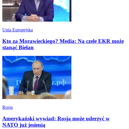
Unia Europejska
Kto za Morawieckiego? Media: Na czele EKR może
stanąć Bielan
Rosja
Amerykański wywiad: Rosja może uderzyć w
NATO już jesienią