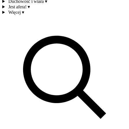
Duchowość i wiara
▾
Jest afera!
▾
Więcej
▾