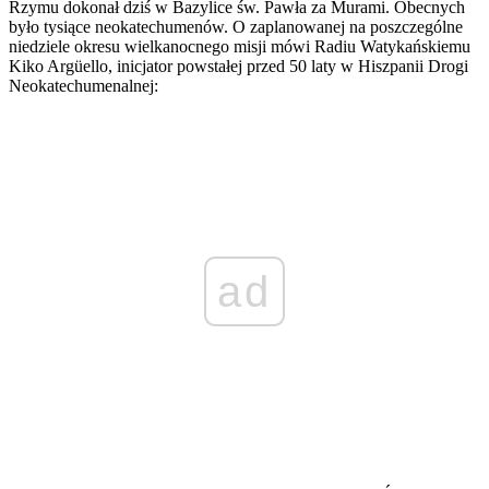
Rzymu dokonał dziś w Bazylice św. Pawła za Murami. Obecnych
było tysiące neokatechumenów. O zaplanowanej na poszczególne
niedziele okresu wielkanocnego misji mówi Radiu Watykańskiemu
Kiko Argüello, inicjator powstałej przed 50 laty w Hiszpanii Drogi
Neokatechumenalnej:
ad