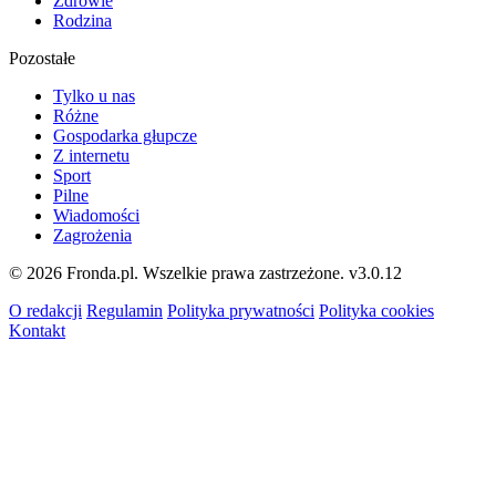
Zdrowie
Rodzina
Pozostałe
Tylko u nas
Różne
Gospodarka głupcze
Z internetu
Sport
Pilne
Wiadomości
Zagrożenia
© 2026 Fronda.pl. Wszelkie prawa zastrzeżone.
v3.0.12
O redakcji
Regulamin
Polityka prywatności
Polityka cookies
Kontakt