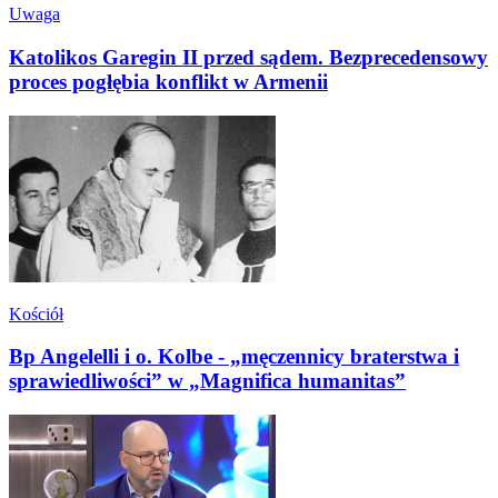
Uwaga
Katolikos Garegin II przed sądem. Bezprecedensowy
proces pogłębia konflikt w Armenii
Kościół
Bp Angelelli i o. Kolbe - „męczennicy braterstwa i
sprawiedliwości” w „Magnifica humanitas”