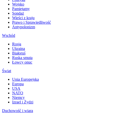
Wojsko
Pamiętamy
Sondaż
Wieści z kraju
Prawo i Sprawiedliwość
Antypolonizm
Wschód
Rosja
Ukraina
Białoruś
Ruska smuta
Łowcy onuc
Świat
Unia Europejska
Europa
USA
NATO
Niemcy
Izrael i Żydzi
Duchowość i wiara