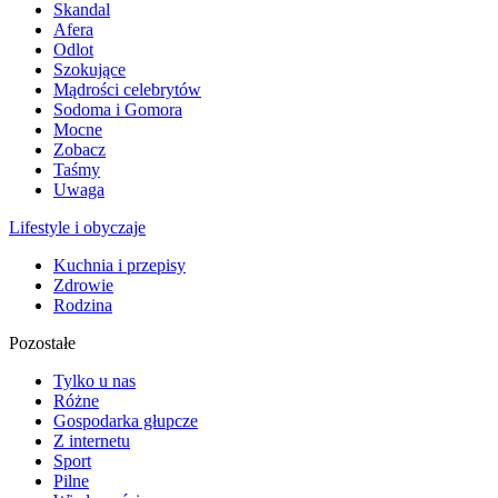
Skandal
Afera
Odlot
Szokujące
Mądrości celebrytów
Sodoma i Gomora
Mocne
Zobacz
Taśmy
Uwaga
Lifestyle i obyczaje
Kuchnia i przepisy
Zdrowie
Rodzina
Pozostałe
Tylko u nas
Różne
Gospodarka głupcze
Z internetu
Sport
Pilne