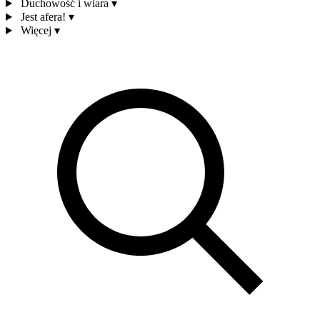
Duchowość i wiara
▾
Jest afera!
▾
Więcej
▾