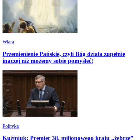
Wiara
Przemienienie Pańskie, czyli Bóg działa zupełnie
inaczej niż możemy sobie pomyśleć!
Polityka
Kuźmiuk: Premier 38. milionowego kraju „żebrze”