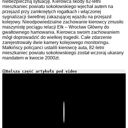
niebezpieczną sytuację. Kierowca skody 82-letni
mieszkaniec powiatu sokołowskiego wjechał autem na
przejazd przy zamkniętych rogatkach i włączonej
sygnalizacji świetlnej zakazującej wjazdu na przejazd
kolejowy. Nieodpowiedzialne zachowanie kierowcy zmusiło
maszynistę pociągu relacji Ełk – Wrocław Główny do
gwałtownego hamowania. Kierowca swoim zachowaniem
mógł doprowadzić do wielkiej tragedii. Całe zdarzenie
zarejestrowały dwie kamery kolejowego monitoringu.
Małkińscy policjanci ustalili kierowcę auta, 82-letni
mieszkaniec powiatu sokołowskiego został wczoraj ukarany
mandatem w kwocie 2000zł.
Dalsza część artykułu pod video
Play