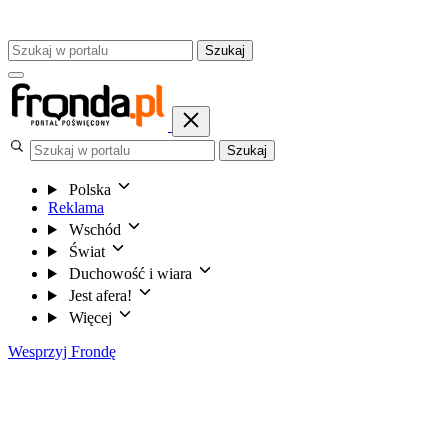
Szukaj
Szukaj
Polska
Reklama
Wschód
Świat
Duchowość i wiara
Jest afera!
Więcej
Wesprzyj Frondę