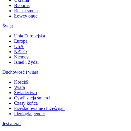
Ukraina
Białoruś
Ruska smuta
Łowcy onuc
Świat
Unia Europejska
Europa
USA
NATO
Niemcy
Izrael i Żydzi
Duchowość i wiara
Kościół
Wiara
Świadectwo
Cywilizacja śmierci
Czasy końca
Prześladowanie chrześcijan
Ideologia gender
Jest afera!