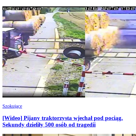
Szokujące
[Wideo] Pijany traktorzysta wjechał pod pociąg.
Sekundy dzieliły 500 osób od tragedii