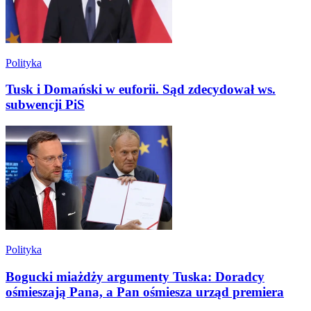
Polityka
Tusk i Domański w euforii. Sąd zdecydował ws.
subwencji PiS
Polityka
Bogucki miażdży argumenty Tuska: Doradcy
ośmieszają Pana, a Pan ośmiesza urząd premiera