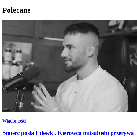
Polecane
Wiadomości
Śmierć posła Litewki. Kierowca mitsubishi przerywa