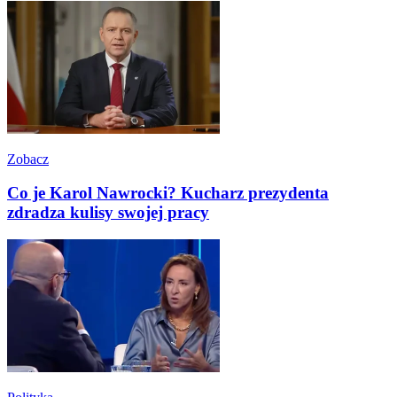
Zobacz
Co je Karol Nawrocki? Kucharz prezydenta
zdradza kulisy swojej pracy