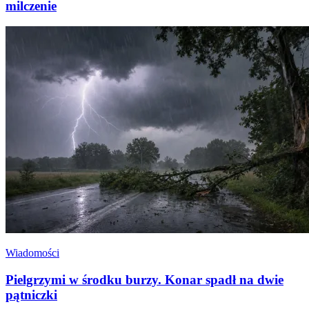
milczenie
Wiadomości
Pielgrzymi w środku burzy. Konar spadł na dwie
pątniczki