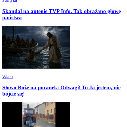
Polityka
Skandal na antenie TVP Info. Tak obrażano głowę
państwa
Wiara
Słowo Boże na poranek: Odwagi! To Ja jestem, nie
bójcie się!