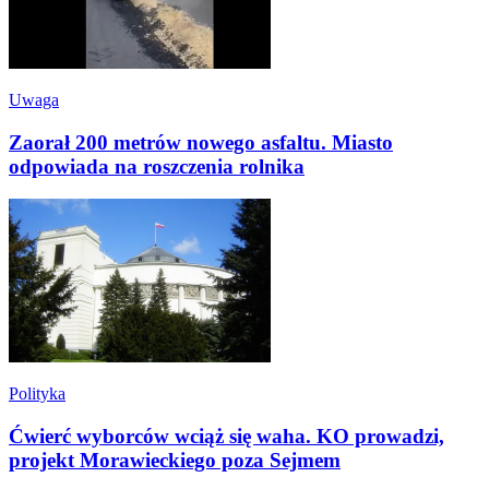
Uwaga
Zaorał 200 metrów nowego asfaltu. Miasto
odpowiada na roszczenia rolnika
Polityka
Ćwierć wyborców wciąż się waha. KO prowadzi,
projekt Morawieckiego poza Sejmem