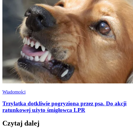
Wiadomości
Trzylatka dotkliwie pogryziona przez psa. Do akcji
ratunkowej użyto śmigłowca LPR
Czytaj dalej