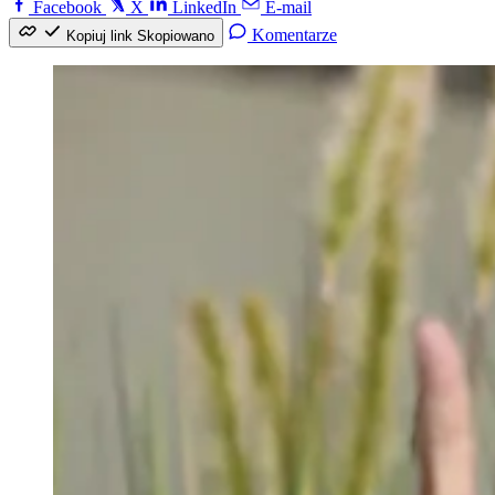
Facebook
X
LinkedIn
E-mail
Komentarze
Kopiuj link
Skopiowano