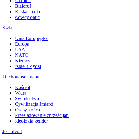
Ukraina
Białoruś
Ruska smuta
Łowcy onuc
Świat
Unia Europejska
Europa
USA
NATO
Niemcy
Izrael i Żydzi
Duchowość i wiara
Kościół
Wiara
Świadectwo
Cywilizacja śmierci
Czasy końca
Prześladowanie chrześcijan
Ideologia gender
Jest afera!