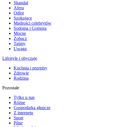
Skandal
Afera
Odlot
Szokujące
Mądrości celebrytów
Sodoma i Gomora
Mocne
Zobacz
Taśmy
Uwaga
Lifestyle i obyczaje
Kuchnia i przepisy
Zdrowie
Rodzina
Pozostałe
Tylko u nas
Różne
Gospodarka głupcze
Z internetu
Sport
Pilne