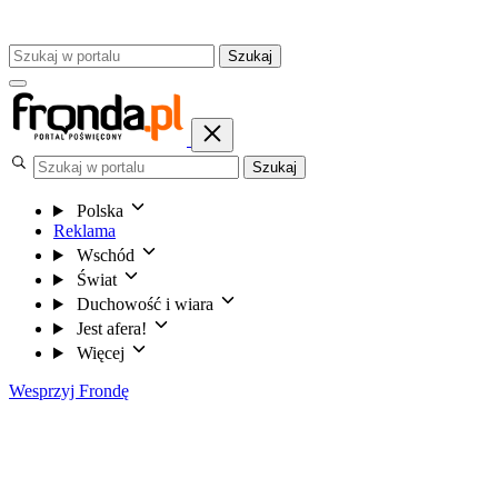
Szukaj
Szukaj
Polska
Reklama
Wschód
Świat
Duchowość i wiara
Jest afera!
Więcej
Wesprzyj Frondę