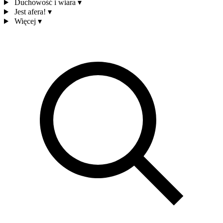
Duchowość i wiara
▾
Jest afera!
▾
Więcej
▾