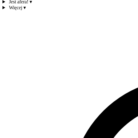
Jest afera!
▾
Więcej
▾