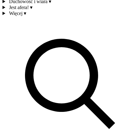
Duchowość i wiara
▾
Jest afera!
▾
Więcej
▾