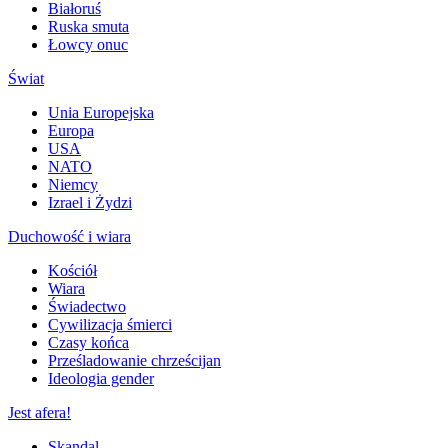
Białoruś
Ruska smuta
Łowcy onuc
Świat
Unia Europejska
Europa
USA
NATO
Niemcy
Izrael i Żydzi
Duchowość i wiara
Kościół
Wiara
Świadectwo
Cywilizacja śmierci
Czasy końca
Prześladowanie chrześcijan
Ideologia gender
Jest afera!
Skandal