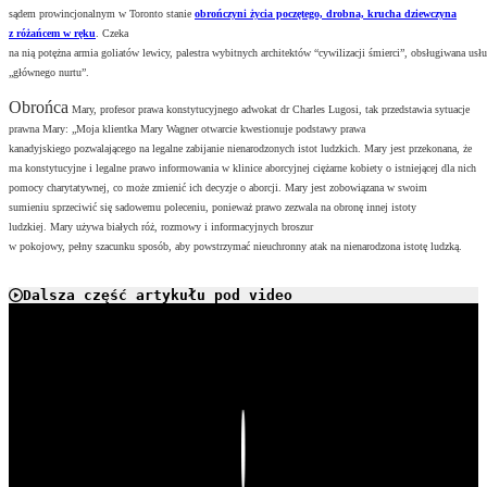
sądem prowincjonalnym w Toronto stanie
obrończyni życia poczętego, drobna, krucha dziewczyna
z różańcem w ręku
. Czeka
na nią potężna armia goliatów lewicy, palestra wybitnych architektów “cywilizacji śmierci”, obsługiwana usł
„głównego nurtu”.
Obrońca
Mary, profesor prawa konstytucyjnego adwokat dr Charles Lugosi, tak przedstawia sytuacje
prawna Mary
: „Moja klientka Mary Wagner otwarcie kwestionuje podstawy prawa
kanadyjskiego pozwalającego na legalne zabijanie nienarodzonych istot ludzkich. Mary jest przekonana, że
ma konstytucyjne i legalne prawo informowania w klinice aborcyjnej ciężarne kobiety o istniejącej dla nich
pomocy charytatywnej, co może zmienić ich decyzje o aborcji. Mary jest zobowiązana w swoim
sumieniu sprzeciwić się sadowemu poleceniu, ponieważ prawo zezwala na obronę innej istoty
ludzkiej. Mary używa białych róż, rozmowy i informacyjnych broszur
w pokojowy, pełny szacunku sposób, aby powstrzymać nieuchronny atak na nienarodzona istotę ludzką.
Dalsza część artykułu pod video
Play