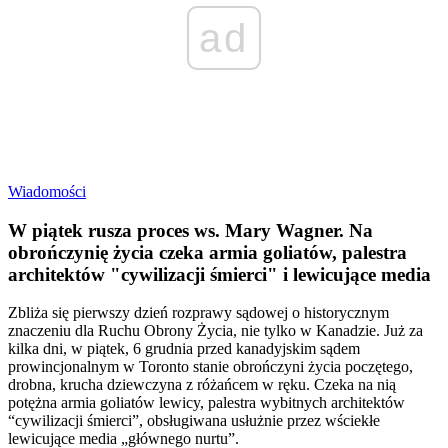
ad
Wiadomości
W piątek rusza proces ws. Mary Wagner. Na
obrończynię życia czeka armia goliatów, palestra
architektów "cywilizacji śmierci" i lewicujące media
Zbliża się pierwszy dzień rozprawy sądowej o historycznym
znaczeniu dla Ruchu Obrony Życia, nie tylko w Kanadzie. Już za
kilka dni, w piątek, 6 grudnia przed kanadyjskim sądem
prowincjonalnym w Toronto stanie obrończyni życia poczętego,
drobna, krucha dziewczyna z różańcem w ręku. Czeka na nią
potężna armia goliatów lewicy, palestra wybitnych architektów
“cywilizacji śmierci”, obsługiwana usłużnie przez wściekłe
lewicujące media „głównego nurtu”.