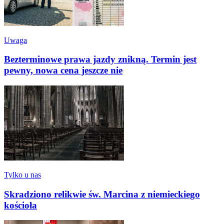
Uwaga
Bezterminowe prawa jazdy znikną. Termin jest
pewny, nowa cena jeszcze nie
Tylko u nas
Skradziono relikwie św. Marcina z niemieckiego
kościoła