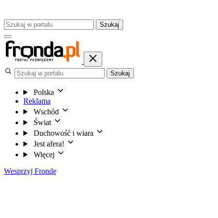
Szukaj
Szukaj
Polska
Reklama
Wschód
Świat
Duchowość i wiara
Jest afera!
Więcej
Wesprzyj Frondę