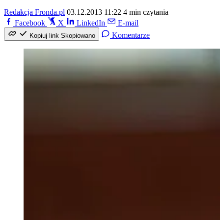
Redakcja Fronda.pl
03.12.2013 11:22
4 min czytania
Facebook
X
LinkedIn
E-mail
Komentarze
Kopiuj link
Skopiowano