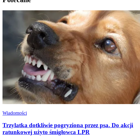
Wiadomości
Trzylatka dotkliwie pogryziona przez psa. Do akcji
ratunkowej użyto śmigłowca LPR