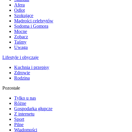
Afera
Odlot
Szokujące
Mądrości celebrytów
Sodoma i Gomora
Mocne
Zobacz
Taśmy
Uwaga
Lifestyle i obyczaje
Kuchnia i przepisy
Zdrowie
Rodzina
Pozostałe
Tylko u nas
Różne
Gospodarka głupcze
Z internetu
Sport
Pilne
Wiadomości