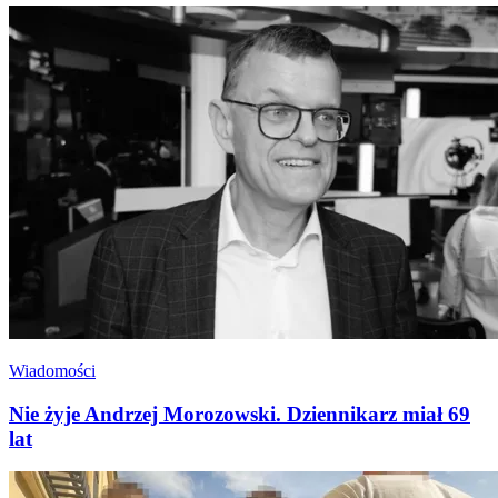
Wiadomości
Nie żyje Andrzej Morozowski. Dziennikarz miał 69
lat