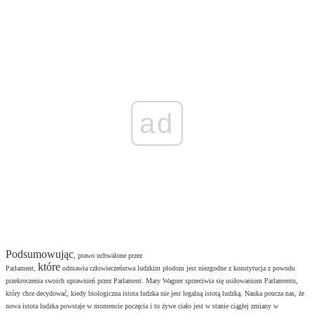
ad
Podsumowując
, prawo uchwalone przez
które
Parlament,
odmawia człowieczeństwa ludzkim płodom jest niezgodne z konstytucja z powodu
przekroczenia swoich uprawnień przez Parlament. Mary Wagner sprzeciwia się usiłowaniom Parlamentu,
który chce decydować, kiedy biologiczna istota ludzka nie jest legalną istotą ludzką. Nauka poucza nas, że
nowa istota ludzka powstaje w momencie poczęcia i to żywe ciało jest w stanie ciągłej zmiany w