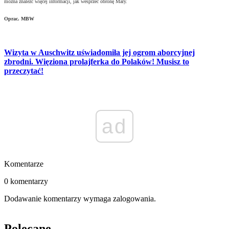
można znaleźć więcej informacji, jak wesprzeć obronę Mary.
Oprac. MBW
Wizyta w Auschwitz uświadomiła jej ogrom aborcyjnej
zbrodni. Więziona prolajferka do Polaków! Musisz to
przeczytać!
ad
Komentarze
0 komentarzy
Dodawanie komentarzy wymaga zalogowania.
Polecane