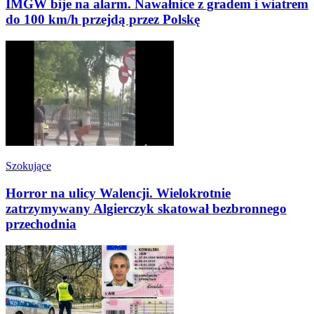
IMGW bije na alarm. Nawałnice z gradem i wiatrem
do 100 km/h przejdą przez Polskę
Szokujące
Horror na ulicy Walencji. Wielokrotnie
zatrzymywany Algierczyk skatował bezbronnego
przechodnia