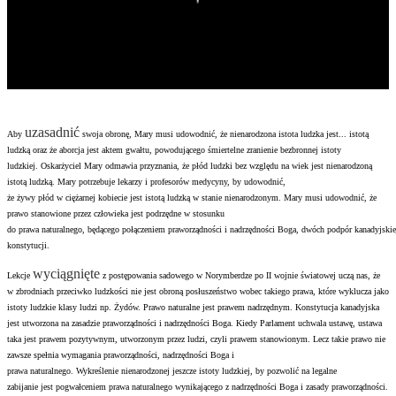
uzasadnić
Aby
swoja obronę, Mary musi udowodnić, że nienarodzona istota ludzka jest... istotą
ludzką oraz że aborcja jest aktem gwałtu, powodującego śmiertelne zranienie bezbronnej istoty
ludzkiej. Oskarżyciel Mary odmawia przyznania, że płód ludzki bez względu na wiek jest nienarodzoną
istotą ludzką. Mary potrzebuje lekarzy i profesorów medycyny, by udowodnić,
że żywy płód w ciężarnej kobiecie jest istotą ludzką w stanie nienarodzonym. Mary musi udowodnić, że
prawo stanowione przez człowieka jest podrzędne w stosunku
do prawa naturalnego, będącego połączeniem praworządności i nadrzędności Boga, dwóch podpór kanadyjskie
konstytucji.
wyciągnięte
Lekcje
z postępowania sadowego w Norymberdze po II wojnie światowej uczą nas, że
w zbrodniach przeciwko ludzkości nie jest obroną posłuszeństwo wobec takiego prawa, które wyklucza jako
istoty ludzkie klasy ludzi np. Żydów. Prawo naturalne jest prawem nadrzędnym. Konstytucja kanadyjska
jest utworzona na zasadzie praworządności i nadrzędności Boga. Kiedy Parlament uchwala ustawę, ustawa
taka jest prawem pozytywnym, utworzonym przez ludzi, czyli prawem stanowionym. Lecz takie prawo nie
zawsze spełnia wymagania praworządności, nadrzędności Boga i
prawa naturalnego. Wykreślenie nienarodzonej jeszcze istoty ludzkiej, by pozwolić na legalne
zabijanie jest pogwałceniem prawa naturalnego wynikającego z nadrzędności Boga i zasady praworządności.