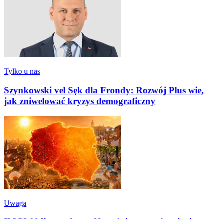
Tylko u nas
Szynkowski vel Sęk dla Frondy: Rozwój Plus wie,
jak zniwelować kryzys demograficzny
Uwaga