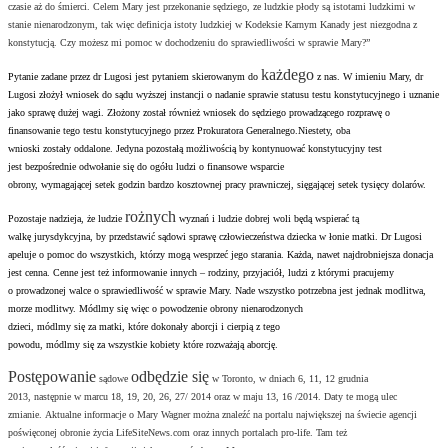
czasie aż do śmierci. Celem Mary jest przekonanie sędziego, ze ludzkie płody są istotami ludzkimi w
stanie nienarodzonym, tak więc definicja istoty ludzkiej w Kodeksie Karnym Kanady jest niezgodna z
konstytucją. Czy możesz mi pomoc w dochodzeniu do sprawiedliwości w sprawie Mary?”
każdego
Pytanie zadane przez dr Lugosi jest pytaniem skierowanym do
z nas. W imieniu Mary, dr
Lugosi złożył wniosek do sądu wyższej instancji o nadanie sprawie statusu testu konstytucyjnego i uznanie
jako sprawę dużej wagi. Złożony został również wniosek do sędziego prowadzącego rozprawę o
finansowanie tego testu konstytucyjnego przez Prokuratora Generalnego.Niestety, oba
wnioski zostały oddalone. Jedyna pozostałą możliwością by kontynuować konstytucyjny test
jest bezpośrednie odwołanie się do ogółu ludzi o finansowe wsparcie
obrony, wymagającej setek godzin bardzo kosztownej pracy prawniczej, sięgającej setek tysięcy dolarów.
rożnych
Pozostaje nadzieja, że ludzie
wyznań i ludzie dobrej woli będą wspierać tą
walkę jurysdykcyjna, by przedstawić sądowi sprawę człowieczeństwa dziecka w łonie matki. Dr Lugosi
apeluje o pomoc do wszystkich, którzy mogą wesprzeć jego starania. Każda, nawet najdrobniejsza donacja
jest cenna. Cenne jest też informowanie innych – rodziny, przyjaciół, ludzi z którymi pracujemy
o prowadzonej walce o sprawiedliwość w sprawie Mary. Nade wszystko potrzebna jest jednak modlitwa,
morze modlitwy. Módlmy się więc o powodzenie obrony nienarodzonych
dzieci, módlmy się za matki, które dokonały aborcji i cierpią z tego
powodu, módlmy się za wszystkie kobiety które rozważają aborcję.
Postępowanie
odbędzie się
sądowe
w Toronto, w dniach 6, 11, 12 grudnia
2013, następnie w marcu 18, 19, 20, 26, 27/ 2014 oraz w maju 13, 16 /2014. Daty te mogą ulec
zmianie. Aktualne informacje o Mary Wagner można znaleźć na portalu największej na świecie agencji
poświęconej obronie życia LifeSiteNews.com oraz innych portalach pro-life. Tam też