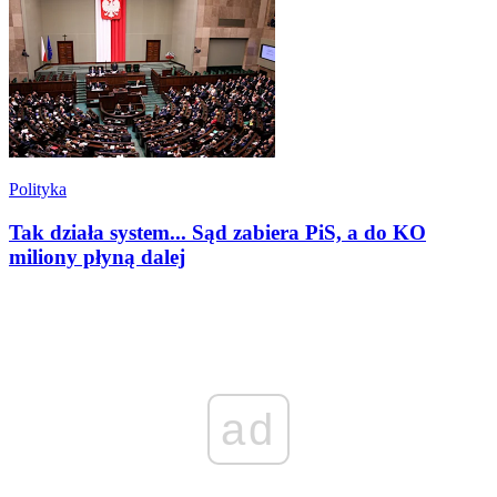
Polityka
Tak działa system... Sąd zabiera PiS, a do KO
miliony płyną dalej
ad