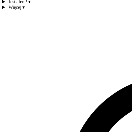
Jest afera!
▾
Więcej
▾