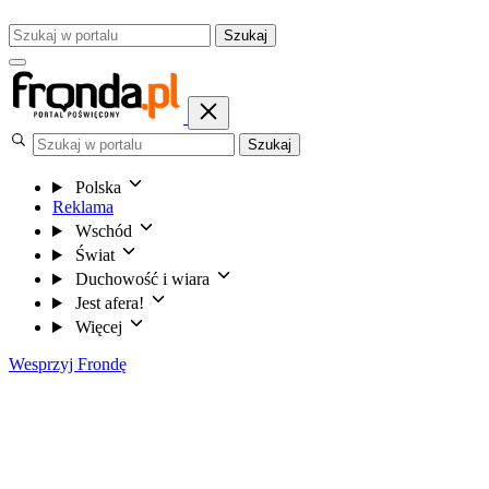
Szukaj
Szukaj
Polska
Reklama
Wschód
Świat
Duchowość i wiara
Jest afera!
Więcej
Wesprzyj Frondę