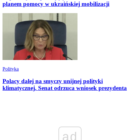
planem pomocy w ukraińskiej mobilizacji
Polityka
Polacy dalej na smyczy unijnej polityki
klimatycznej. Senat odrzuca wniosek prezydenta
ad