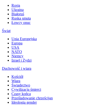
Rosja
Ukraina
Białoruś
Ruska smuta
Łowcy onuc
Świat
Unia Europejska
Europa
USA
NATO
Niemcy
Izrael i Żydzi
Duchowość i wiara
Kościół
Wiara
Świadectwo
Cywilizacja śmierci
Czasy końca
Prześladowanie chrześcijan
Ideologia gender