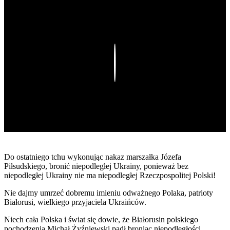
Play
Do ostatniego tchu wykonując nakaz marszałka Józefa
Piłsudskiego, bronić niepodległej Ukrainy, ponieważ bez
niepodległej Ukrainy nie ma niepodległej Rzeczpospolitej Polski!
Nie dajmy umrzeć dobremu imieniu odważnego Polaka, patrioty
Białorusi, wielkiego przyjaciela Ukraińców.
Niech cała Polska i świat się dowie, że Białorusin polskiego
pochodzenia Michał Żyźniewski padł broniąc niepodległości