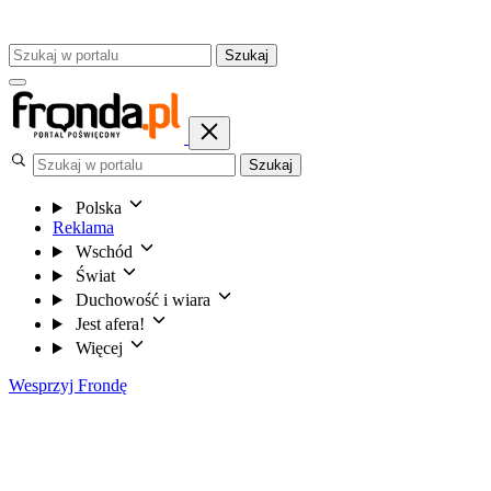
Szukaj
Szukaj
Polska
Reklama
Wschód
Świat
Duchowość i wiara
Jest afera!
Więcej
Wesprzyj Frondę