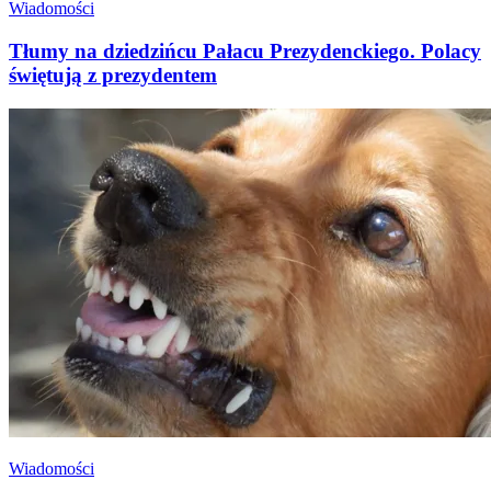
Wiadomości
Tłumy na dziedzińcu Pałacu Prezydenckiego. Polacy
świętują z prezydentem
Wiadomości