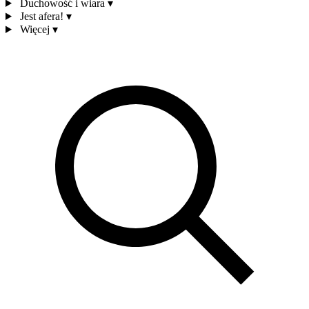
Duchowość i wiara
▾
Jest afera!
▾
Więcej
▾