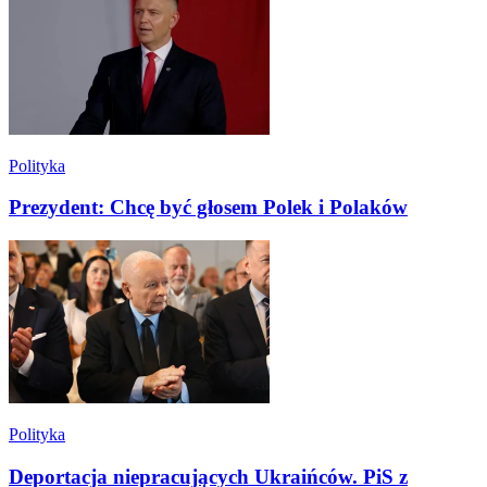
Polityka
Prezydent: Chcę być głosem Polek i Polaków
Polityka
Deportacja niepracujących Ukraińców. PiS z