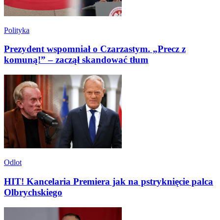
Polityka
Prezydent wspomniał o Czarzastym. „Precz z
komuną!” – zaczął skandować tłum
Odlot
HIT! Kancelaria Premiera jak na pstryknięcie palca
Olbrychskiego