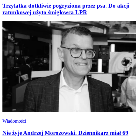
Trzylatka dotkliwie pogryziona przez psa. Do akcji
ratunkowej użyto śmigłowca LPR
Wiadomości
Nie żyje Andrzej Morozowski. Dziennikarz miał 69