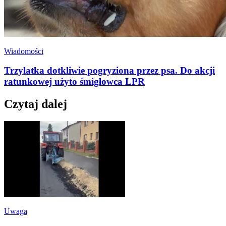
Wiadomości
Trzylatka dotkliwie pogryziona przez psa. Do akcji
ratunkowej użyto śmigłowca LPR
Czytaj dalej
Uwaga