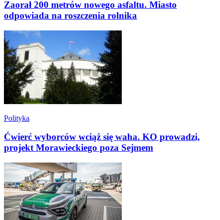
Zaorał 200 metrów nowego asfaltu. Miasto
odpowiada na roszczenia rolnika
Polityka
Ćwierć wyborców wciąż się waha. KO prowadzi,
projekt Morawieckiego poza Sejmem