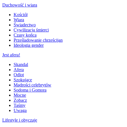
Duchowość i wiara
Kościół
Wiara
Świadectwo
Cywilizacja śmierci
Czasy końca
Prześladowanie chrześcijan
Ideologia gender
Jest afera!
Skandal
Afera
Odlot
Szokujące
Mądrości celebrytów
Sodoma i Gomora
Mocne
Zobacz
Taśmy
Uwaga
Lifestyle i obyczaje