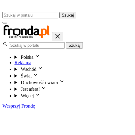
Szukaj
Szukaj
Polska
Reklama
Wschód
Świat
Duchowość i wiara
Jest afera!
Więcej
Wesprzyj Frondę