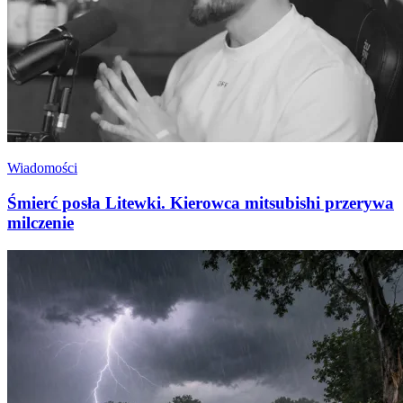
Wiadomości
Śmierć posła Litewki. Kierowca mitsubishi przerywa
milczenie