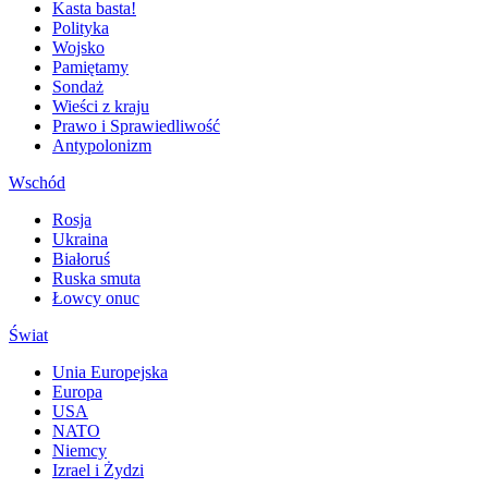
Kasta basta!
Polityka
Wojsko
Pamiętamy
Sondaż
Wieści z kraju
Prawo i Sprawiedliwość
Antypolonizm
Wschód
Rosja
Ukraina
Białoruś
Ruska smuta
Łowcy onuc
Świat
Unia Europejska
Europa
USA
NATO
Niemcy
Izrael i Żydzi