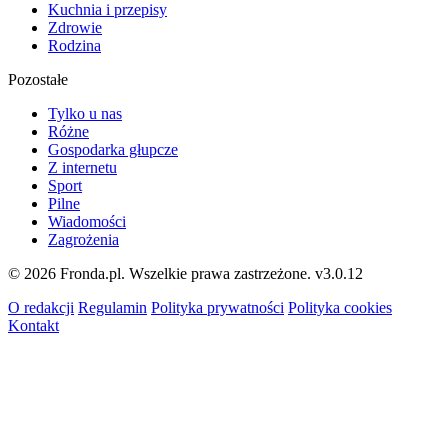
Kuchnia i przepisy
Zdrowie
Rodzina
Pozostałe
Tylko u nas
Różne
Gospodarka głupcze
Z internetu
Sport
Pilne
Wiadomości
Zagrożenia
© 2026 Fronda.pl. Wszelkie prawa zastrzeżone.
v3.0.12
O redakcji
Regulamin
Polityka prywatności
Polityka cookies
Kontakt