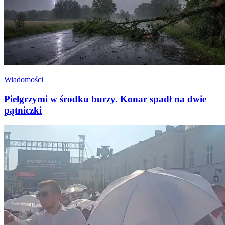
Wiadomości
Pielgrzymi w środku burzy. Konar spadł na dwie
pątniczki