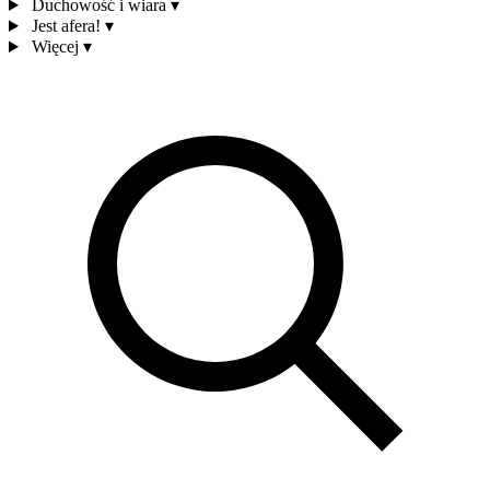
Duchowość i wiara
▾
Jest afera!
▾
Więcej
▾