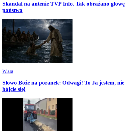
Skandal na antenie TVP Info. Tak obrażano głowę
państwa
Wiara
Słowo Boże na poranek: Odwagi! To Ja jestem, nie
bójcie się!