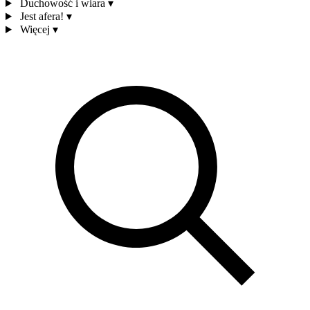
Duchowość i wiara
▾
Jest afera!
▾
Więcej
▾