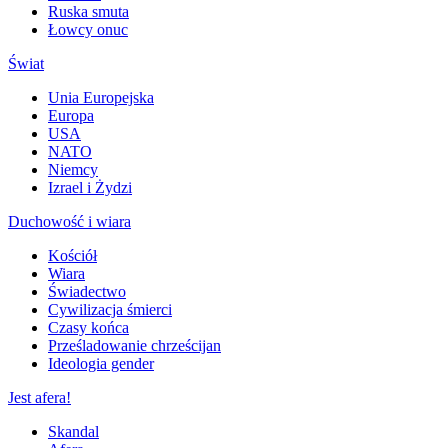
Ruska smuta
Łowcy onuc
Świat
Unia Europejska
Europa
USA
NATO
Niemcy
Izrael i Żydzi
Duchowość i wiara
Kościół
Wiara
Świadectwo
Cywilizacja śmierci
Czasy końca
Prześladowanie chrześcijan
Ideologia gender
Jest afera!
Skandal