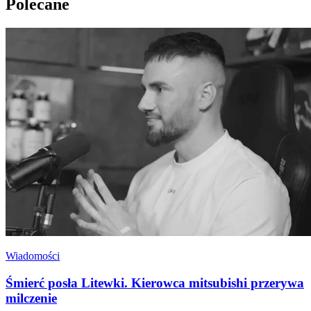
Polecane
Wiadomości
Śmierć posła Litewki. Kierowca mitsubishi przerywa
milczenie