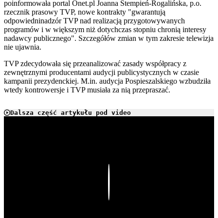
poinformowała portal Onet.pl Joanna Stempień-Rogalińska, p.o.
rzecznik prasowy TVP, nowe kontrakty "gwarantują
odpowiedni
nadzór
TVP nad realizacją przygotowywanych
programów i w większym niż dotychczas stopniu chronią interesy
nadawcy publicznego". Szczegółów zmian w tym zakresie telewizja
nie ujawnia.
TVP zdecydowała się przeanalizować zasady współpracy z
zewnętrznymi producentami audycji publicystycznych w czasie
kampanii prezydenckiej. M.in. audycja Pospieszalskiego wzbudziła
wtedy kontrowersje i TVP musiała za nią przepraszać.
Dalsza część artykułu pod video
Play