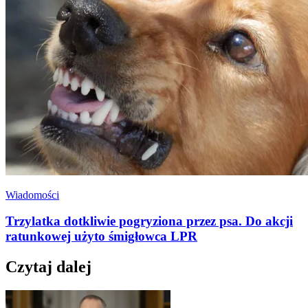
Wiadomości
Trzylatka dotkliwie pogryziona przez psa. Do akcji
ratunkowej użyto śmigłowca LPR
Czytaj dalej