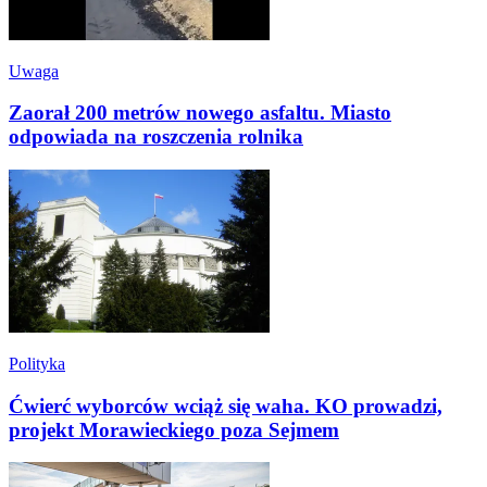
Uwaga
Zaorał 200 metrów nowego asfaltu. Miasto
odpowiada na roszczenia rolnika
Polityka
Ćwierć wyborców wciąż się waha. KO prowadzi,
projekt Morawieckiego poza Sejmem