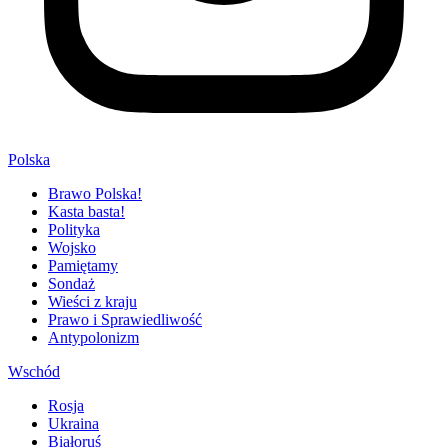
Polska
Brawo Polska!
Kasta basta!
Polityka
Wojsko
Pamiętamy
Sondaż
Wieści z kraju
Prawo i Sprawiedliwość
Antypolonizm
Wschód
Rosja
Ukraina
Białoruś