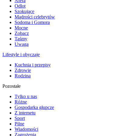
Afera
Odlot
Szokujące
Mądrości celebrytów
Sodoma i Gomora
Mocne
Zobacz
Taśmy
Uwaga
Lifestyle i obyczaje
Kuchnia i przepisy
Zdrowie
Rodzina
Pozostałe
Tylko u nas
Różne
Gospodarka głupcze
Z internetu
Sport
Pilne
Wiadomości
Zagrożenia