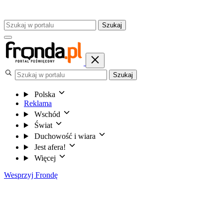
Szukaj
Szukaj
Polska
Reklama
Wschód
Świat
Duchowość i wiara
Jest afera!
Więcej
Wesprzyj Frondę