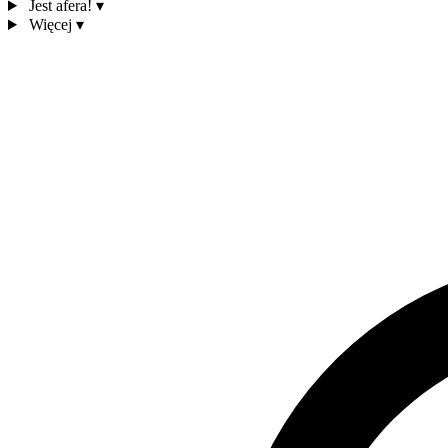
Jest afera!
▾
Więcej
▾