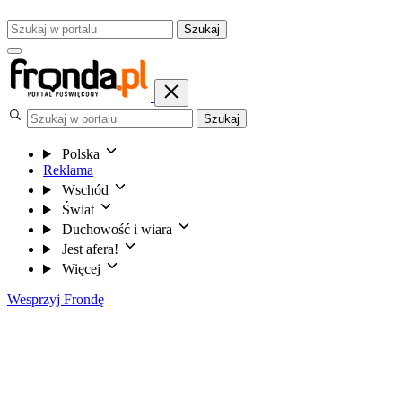
Szukaj
Szukaj
Polska
Reklama
Wschód
Świat
Duchowość i wiara
Jest afera!
Więcej
Wesprzyj Frondę