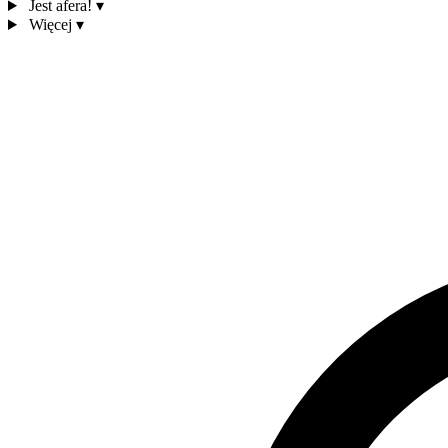
Jest afera!
▾
Więcej
▾