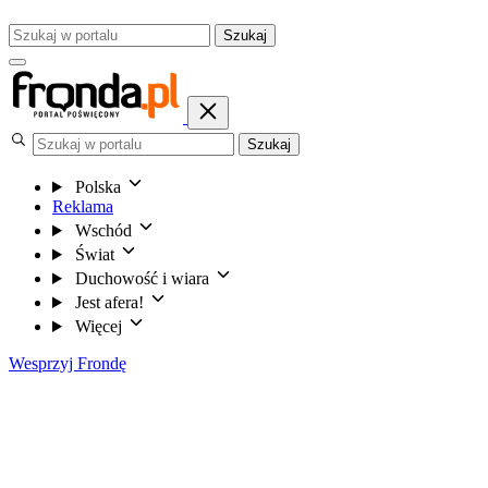
Szukaj
Szukaj
Polska
Reklama
Wschód
Świat
Duchowość i wiara
Jest afera!
Więcej
Wesprzyj Frondę