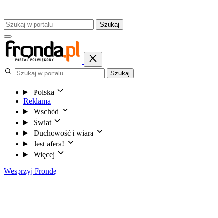
Szukaj
Szukaj
Polska
Reklama
Wschód
Świat
Duchowość i wiara
Jest afera!
Więcej
Wesprzyj Frondę