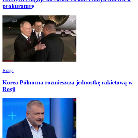
prokuraturę
Rosja
Korea Północna rozmieszcza jednostkę rakietową w
Rosji