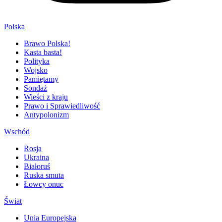
Polska
Brawo Polska!
Kasta basta!
Polityka
Wojsko
Pamiętamy
Sondaż
Wieści z kraju
Prawo i Sprawiedliwość
Antypolonizm
Wschód
Rosja
Ukraina
Białoruś
Ruska smuta
Łowcy onuc
Świat
Unia Europejska