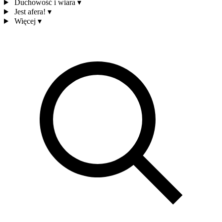
Duchowość i wiara
▾
Jest afera!
▾
Więcej
▾