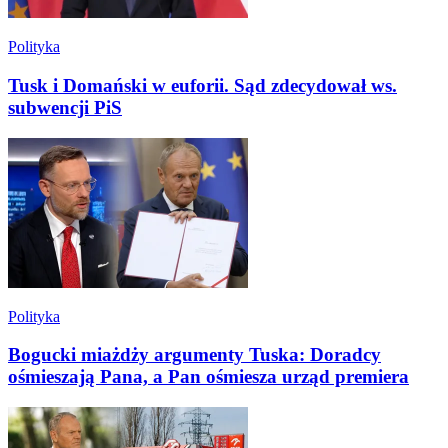
Polityka
Tusk i Domański w euforii. Sąd zdecydował ws.
subwencji PiS
Polityka
Bogucki miażdży argumenty Tuska: Doradcy
ośmieszają Pana, a Pan ośmiesza urząd premiera