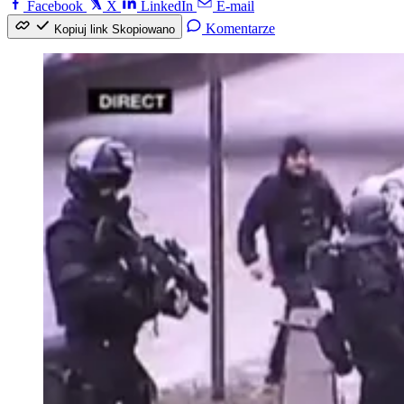
Facebook
X
LinkedIn
E-mail
Komentarze
Kopiuj link
Skopiowano