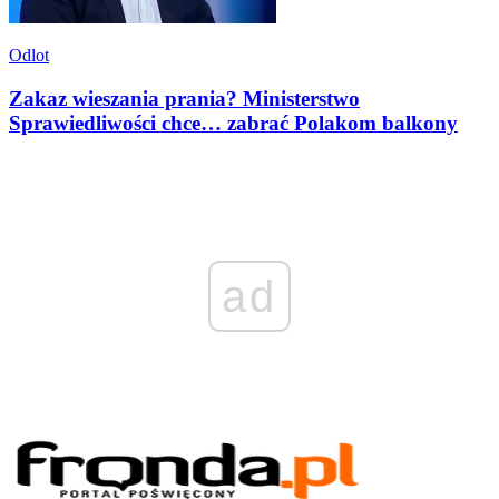
Odlot
Zakaz wieszania prania? Ministerstwo
Sprawiedliwości chce… zabrać Polakom balkony
ad