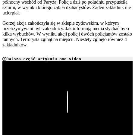
północny wschód od Paryża. Policja dziś po południu przypuściła
szturm, w wyniku którego zabiła dżihadystów. Żaden zakładnik nie
ucierpiał.
Gorzej akcja zakończyła się w sklepie żydowskim, w którym
przetrzymywani byli zakładnicy. Jak informują media słychać było
kilka wybuchów. W wyniku akcji policji dwóch policjantów zostało
rannych. Terrorysta zginął na miejscu. Niestety zginęło również 4
zakładników.
Dalsza część artykułu pod video
Play