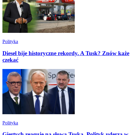
Polityka
Diesel bije historyczne rekordy. A Tusk? Znów każe
czekać
Polityka
Giertych reaguje na słowa Tuska. Polityk uderza w