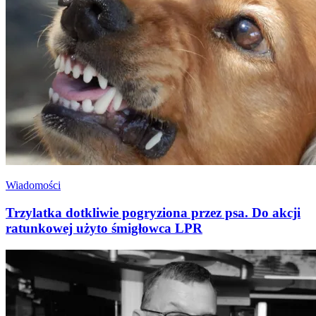
Wiadomości
Trzylatka dotkliwie pogryziona przez psa. Do akcji
ratunkowej użyto śmigłowca LPR