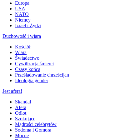
Europa
USA
NATO
Niemcy
Izrael i Żydzi
Duchowość i wiara
Kościół
Wiara
Świadectwo
Cywilizacja śmierci
Czasy końca
Prześladowanie chrześcijan
Ideologia gender
Jest afera!
Skandal
Afera
Odlot
Szokujące
Mądrości celebrytów
Sodoma i Gomora
Mocne