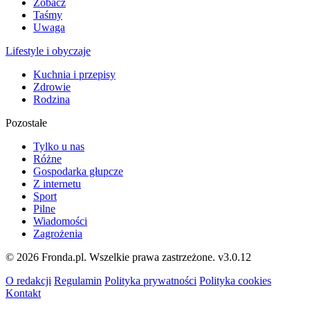
Zobacz
Taśmy
Uwaga
Lifestyle i obyczaje
Kuchnia i przepisy
Zdrowie
Rodzina
Pozostałe
Tylko u nas
Różne
Gospodarka głupcze
Z internetu
Sport
Pilne
Wiadomości
Zagrożenia
© 2026 Fronda.pl. Wszelkie prawa zastrzeżone.
v3.0.12
O redakcji
Regulamin
Polityka prywatności
Polityka cookies
Kontakt