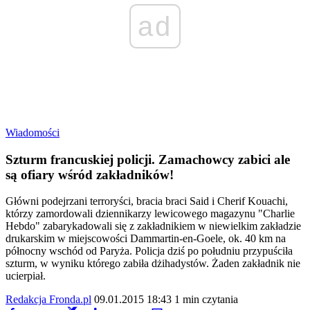
ad
Wiadomości
Szturm francuskiej policji. Zamachowcy zabici ale
są ofiary wśród zakładników!
Główni podejrzani terroryści, bracia braci Said i Cherif Kouachi,
którzy zamordowali dziennikarzy lewicowego magazynu "Charlie
Hebdo" zabarykadowali się z zakładnikiem w niewielkim zakładzie
drukarskim w miejscowości Dammartin-en-Goele, ok. 40 km na
północny wschód od Paryża. Policja dziś po południu przypuściła
szturm, w wyniku którego zabiła dżihadystów. Żaden zakładnik nie
ucierpiał.
Redakcja Fronda.pl
09.01.2015 18:43
1 min czytania