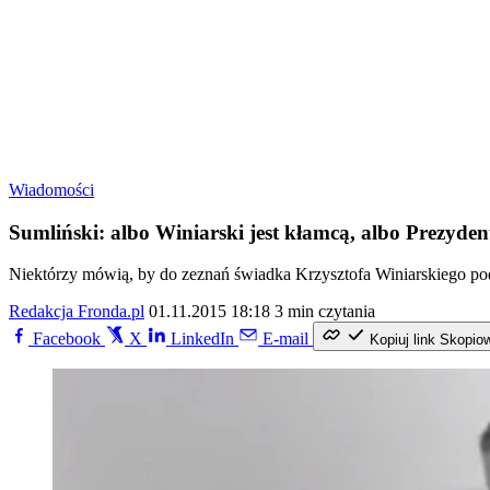
Wiadomości
Sumliński: albo Winiarski jest kłamcą, albo Prezyd
Niektórzy mówią, by do zeznań świadka Krzysztofa Winiarskiego pod
Redakcja Fronda.pl
01.11.2015 18:18
3 min czytania
Facebook
X
LinkedIn
E-mail
Kopiuj link
Skopio