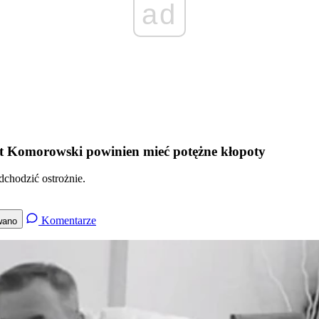
ad
ent Komorowski powinien mieć potężne kłopoty
chodzić ostrożnie.
Komentarze
wano