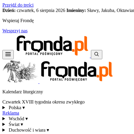
Przejdź do treści
Dzień:
czwartek, 6 sierpnia 2026
Imieniny:
Sławy, Jakuba, Oktawia
Wspieraj Frondę
Wesprzyj nas
Kalendarz liturgiczny
Czwartek XVIII tygodnia okresu zwykłego
Polska
▾
Reklama
Wschód
▾
Świat
▾
Duchowość i wiara
▾