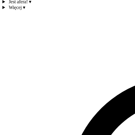
Jest afera!
▾
Więcej
▾